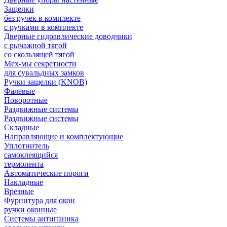
Защелки
без ручек в комплекте
с ручками в комплекте
Дверные гидравлические доводчики
с рычажной тягой
со скользящей тягой
Мех-мы секретности
для сувальдных замков
Ручки защелки (KNOB)
Фалевые
Поворотные
Раздвижные системы
Раздвижные системы
Складные
Направляющие и комплектующие
Уплотнитель
самоклеящийся
термолента
Автоматические пороги
Накладные
Врезные
Фурнитура для окон
ручки оконные
Системы антипаника