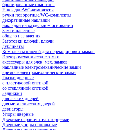
бронированные пластины
Накладки/WC-комплекты
ручки поворотные/WC-комплекты
декоративные накладки
накладки на раздельном основании
Замки навесные
общего назначения
Заготовки ключей, ключи
дубликаты
Комплекты ключей для перекодировки замков
Электромеханические замки
аксессуары для элек. мех. замков
накладные электромеханические замки
врезные электромеханические замки
Глазки дверные
с пластиковой оптикой
со стеклянной оптикой
Задвижки
для легких дверей
для металлических дверей
девиаторы
Упоры дверные
Дверные ограничители торцевые
Дверные упоры напольные
Дверные упоры настенные