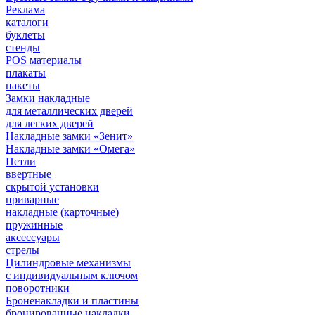
Реклама
каталоги
буклеты
стенды
POS материалы
плакаты
пакеты
Замки накладные
для металлических дверей
для легких дверей
Накладные замки «Зенит»
Накладные замки «Омега»
Петли
ввертные
скрытой установки
приварные
накладные (карточные)
пружинные
аксессуары
стрелы
Цилиндровые механизмы
с индивидуальным ключом
поворотники
Броненакладки и пластины
бронированные накладки