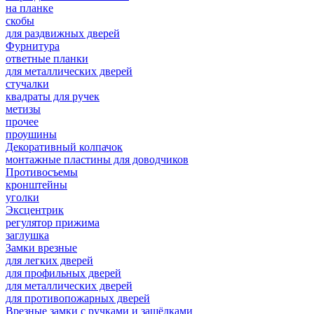
на планке
скобы
для раздвижных дверей
Фурнитура
ответные планки
для металлических дверей
стучалки
квадраты для ручек
метизы
прочее
проушины
Декоративный колпачок
монтажные пластины для доводчиков
Противосъемы
кронштейны
уголки
Эксцентрик
регулятор прижима
заглушка
Замки врезные
для легких дверей
для профильных дверей
для металлических дверей
для противопожарных дверей
Врезные замки с ручками и защёлками