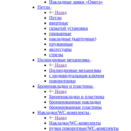
Накладные замки «Омега»
Петли
Назад
Петли
ввертные
скрытой установки
приварные
накладные (карточные)
пружинные
аксессуары
стрелы
Цилиндровые механизмы
Назад
Цилиндровые механизмы
с индивидуальным ключом
поворотники
Броненакладки и пластины
Назад
Броненакладки и пластины
бронированные накладки
бронированные пластины
Накладки/WC-комплекты
Назад
Накладки/WC-комплекты
ручки поворотные/WC-комплекты