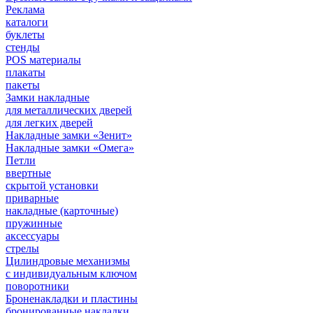
Реклама
каталоги
буклеты
стенды
POS материалы
плакаты
пакеты
Замки накладные
для металлических дверей
для легких дверей
Накладные замки «Зенит»
Накладные замки «Омега»
Петли
ввертные
скрытой установки
приварные
накладные (карточные)
пружинные
аксессуары
стрелы
Цилиндровые механизмы
с индивидуальным ключом
поворотники
Броненакладки и пластины
бронированные накладки