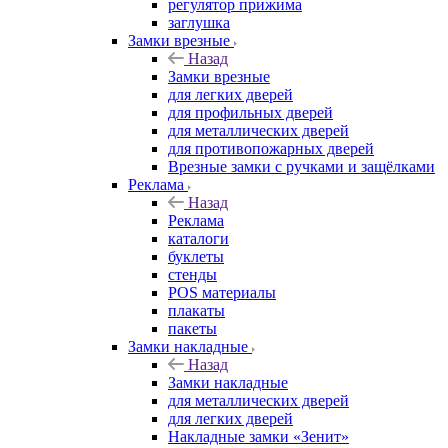
регулятор прижима
заглушка
Замки врезные
Назад
Замки врезные
для легких дверей
для профильных дверей
для металлических дверей
для противопожарных дверей
Врезные замки с ручками и защёлками
Реклама
Назад
Реклама
каталоги
буклеты
стенды
POS материалы
плакаты
пакеты
Замки накладные
Назад
Замки накладные
для металлических дверей
для легких дверей
Накладные замки «Зенит»