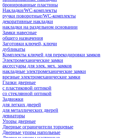
бронированные пластины
Накладки/WC-комплекты
ручки поворотные/WC-комплекты
декоративные накладки
накладки на раздельном основании
Замки навесные
общего назначения
Заготовки ключей, ключи
дубликаты
Комплекты ключей для перекодировки замков
Электромеханические замки
аксессуары для элек. мех. замков
накладные электромеханические замки
врезные электромеханические замки
Глазки дверные
с пластиковой оптикой
со стеклянной оптикой
Задвижки
для легких дверей
для металлических дверей
девиаторы
Упоры дверные
Дверные ограничители торцевые
Дверные упоры напольные
Дверные упоры настенные