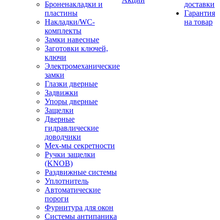
Броненакладки и
доставки
пластины
Гарантия
Накладки/WC-
на товар
комплекты
Замки навесные
Заготовки ключей,
ключи
Электромеханические
замки
Глазки дверные
Задвижки
Упоры дверные
Защелки
Дверные
гидравлические
доводчики
Мех-мы секретности
Ручки защелки
(KNOB)
Раздвижные системы
Уплотнитель
Автоматические
пороги
Фурнитура для окон
Системы антипаника