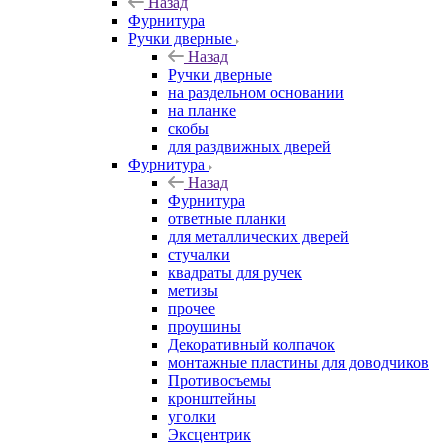
Назад
Фурнитура
Ручки дверные
Назад
Ручки дверные
на раздельном основании
на планке
скобы
для раздвижных дверей
Фурнитура
Назад
Фурнитура
ответные планки
для металлических дверей
стучалки
квадраты для ручек
метизы
прочее
проушины
Декоративный колпачок
монтажные пластины для доводчиков
Противосъемы
кронштейны
уголки
Эксцентрик