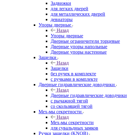
Задвижки
для легких дверей
для металлических дверей
девиаторы
Упоры дверные
Назад
Упоры дверные
Дверные ограничители торцевые
Дверные упоры напольные
Дверные упоры настенные
Защелки
Назад
Защелки
без ручек в комплекте
с ручками в комплекте
Дверные гидравлические доводчики
Назад
Дверные гидравлические доводчики
с рычажной тягой
со скользящей тягой
Мех-мы секретности
Назад
Мех-мы секретности
для сувальдных замков
Ручки защелки (KNOB)