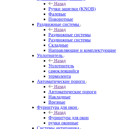
Назад
Ручки защелки (KNOB)
Фалевые
Поворотные
Раздвижные системы
Назад
Раздвижные системы
Раздвижные системы
Складные
Направляющие и комплектующие
Уплотнитель
Назад
Уплотнитель
самоклеящийся
термолента
Автоматические пороги
Назад
Автоматические пороги
Накладные
Врезные
Фурнитура для окон
Назад
Фурнитура для окон
ручки оконные
Системы антипаника