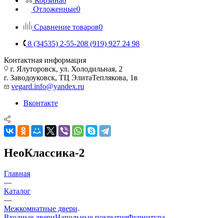
Корзина
0
Отложенные
0
Сравнение товаров
0
8 (34535) 2-55-20
8 (919) 927 24 98
Контактная информация
г. Ялуторовск, ул. Холодильная, 2
г. Заводоуковск, ​ТЦ Элита​Теплякова, 1в
vegard.info@yandex.ru
Вконтакте
НеоКлассика-2
Главная
—
Каталог
—
Межкомнатные двери
Входные двери
Напольные покрытия
Фурнитура