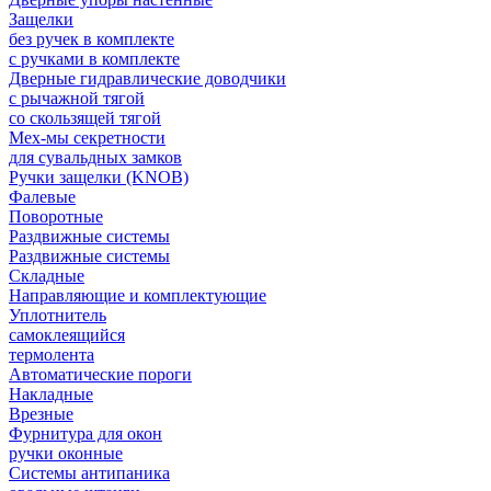
Защелки
без ручек в комплекте
с ручками в комплекте
Дверные гидравлические доводчики
с рычажной тягой
со скользящей тягой
Мех-мы секретности
для сувальдных замков
Ручки защелки (KNOB)
Фалевые
Поворотные
Раздвижные системы
Раздвижные системы
Складные
Направляющие и комплектующие
Уплотнитель
самоклеящийся
термолента
Автоматические пороги
Накладные
Врезные
Фурнитура для окон
ручки оконные
Системы антипаника