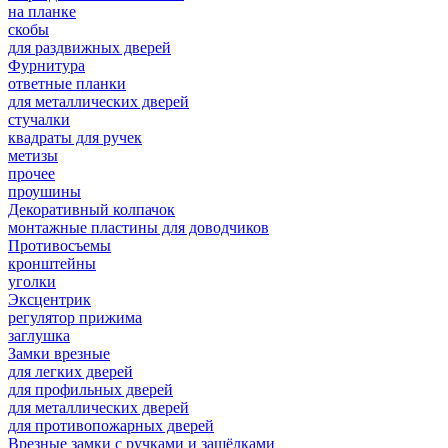
на планке
скобы
для раздвижных дверей
Фурнитура
ответные планки
для металлических дверей
стучалки
квадраты для ручек
метизы
прочее
проушины
Декоративный колпачок
монтажные пластины для доводчиков
Противосъемы
кронштейны
уголки
Эксцентрик
регулятор прижима
заглушка
Замки врезные
для легких дверей
для профильных дверей
для металлических дверей
для противопожарных дверей
Врезные замки с ручками и защёлками