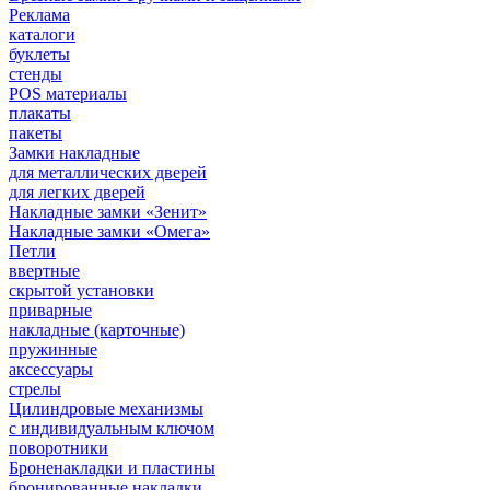
Реклама
каталоги
буклеты
стенды
POS материалы
плакаты
пакеты
Замки накладные
для металлических дверей
для легких дверей
Накладные замки «Зенит»
Накладные замки «Омега»
Петли
ввертные
скрытой установки
приварные
накладные (карточные)
пружинные
аксессуары
стрелы
Цилиндровые механизмы
с индивидуальным ключом
поворотники
Броненакладки и пластины
бронированные накладки