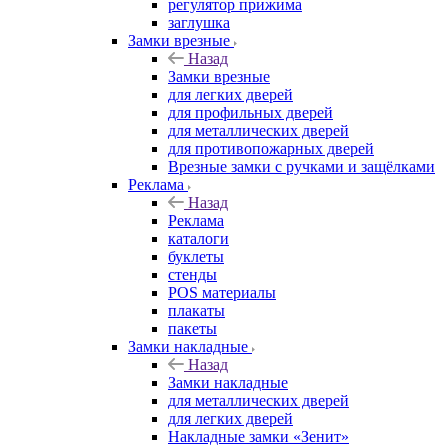
регулятор прижима
заглушка
Замки врезные
Назад
Замки врезные
для легких дверей
для профильных дверей
для металлических дверей
для противопожарных дверей
Врезные замки с ручками и защёлками
Реклама
Назад
Реклама
каталоги
буклеты
стенды
POS материалы
плакаты
пакеты
Замки накладные
Назад
Замки накладные
для металлических дверей
для легких дверей
Накладные замки «Зенит»