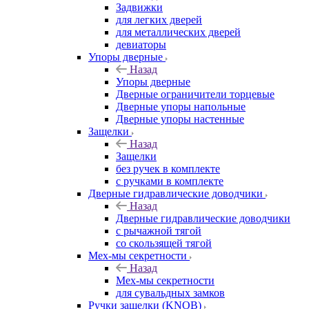
Задвижки
для легких дверей
для металлических дверей
девиаторы
Упоры дверные
Назад
Упоры дверные
Дверные ограничители торцевые
Дверные упоры напольные
Дверные упоры настенные
Защелки
Назад
Защелки
без ручек в комплекте
с ручками в комплекте
Дверные гидравлические доводчики
Назад
Дверные гидравлические доводчики
с рычажной тягой
со скользящей тягой
Мех-мы секретности
Назад
Мех-мы секретности
для сувальдных замков
Ручки защелки (KNOB)