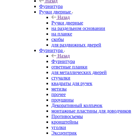
Назад
Фурнитура
Ручки дверные
Назад
Ручки дверные
на раздельном основании
на планке
скобы
для раздвижных дверей
Фурнитура
Назад
Фурнитура
ответные планки
для металлических дверей
стучалки
квадраты для ручек
метизы
прочее
проушины
Декоративный колпачок
монтажные пластины для доводчиков
Противосъемы
кронштейны
уголки
Эксцентрик