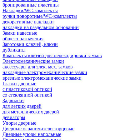
бронированные пластины
Накладки/WC-комплекты
ручки поворотные/WC-комплекты
декоративные накладки
накладки на раздельном основании
Замки навесные
общего назначения
Заготовки ключей, ключи
дубликаты
Комплекты ключей для перекодировки замков
Электромеханические замки
аксессуары для элек. мех. замков
накладные электромеханические замки
врезные электромеханические замки
Глазки дверные
с пластиковой оптикой
со стеклянной оптикой
Задвижки
для легких дверей
для металлических дверей
девиаторы
Упоры дверные
Дверные ограничители торцевые
Дверные упоры напольные
Дверные упоры настенные