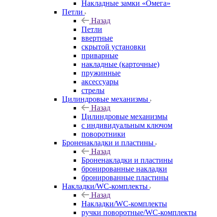
Накладные замки «Омега»
Петли
Назад
Петли
ввертные
скрытой установки
приварные
накладные (карточные)
пружинные
аксессуары
стрелы
Цилиндровые механизмы
Назад
Цилиндровые механизмы
с индивидуальным ключом
поворотники
Броненакладки и пластины
Назад
Броненакладки и пластины
бронированные накладки
бронированные пластины
Накладки/WC-комплекты
Назад
Накладки/WC-комплекты
ручки поворотные/WC-комплекты