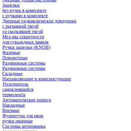
Защелки
без ручек в комплекте
с ручками в комплекте
Дверные гидравлические доводчики
с рычажной тягой
со скользящей тягой
Мех-мы секретности
для сувальдных замков
Ручки защелки (KNOB)
Фалевые
Поворотные
Раздвижные системы
Раздвижные системы
Складные
Направляющие и комплектующие
Уплотнитель
самоклеящийся
термолента
Автоматические пороги
Накладные
Врезные
Фурнитура для окон
ручки оконные
Системы антипаника