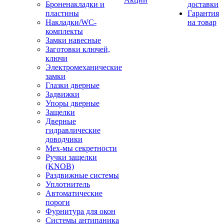
Броненакладки и
доставки
пластины
Гарантия
Накладки/WC-
на товар
комплекты
Замки навесные
Заготовки ключей,
ключи
Электромеханические
замки
Глазки дверные
Задвижки
Упоры дверные
Защелки
Дверные
гидравлические
доводчики
Мех-мы секретности
Ручки защелки
(KNOB)
Раздвижные системы
Уплотнитель
Автоматические
пороги
Фурнитура для окон
Системы антипаника