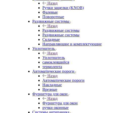
Назад
Ручки защелки (KNOB)
Фалевые
Поворотные
Раздвижные системы
Назад
Раздвижные системы
Раздвижные системы
Складные
Направляющие и комплектующие
Уплотнитель
Назад
Уплотнитель
самоклеящийся
термолента
Автоматические пороги
Назад
Автоматические пороги
Накладные
Врезные
Фурнитура для окон
Назад
Фурнитура для окон
ручки оконные
Системы антипаника