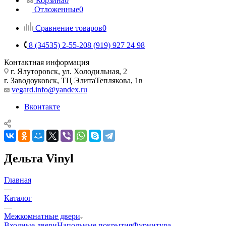
Корзина
0
Отложенные
0
Сравнение товаров
0
8 (34535) 2-55-20
8 (919) 927 24 98
Контактная информация
г. Ялуторовск, ул. Холодильная, 2
г. Заводоуковск, ​ТЦ Элита​Теплякова, 1в
vegard.info@yandex.ru
Вконтакте
Дельта Vinyl
Главная
—
Каталог
—
Межкомнатные двери
Входные двери
Напольные покрытия
Фурнитура