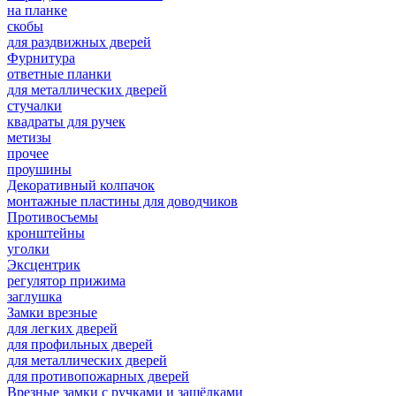
на планке
скобы
для раздвижных дверей
Фурнитура
ответные планки
для металлических дверей
стучалки
квадраты для ручек
метизы
прочее
проушины
Декоративный колпачок
монтажные пластины для доводчиков
Противосъемы
кронштейны
уголки
Эксцентрик
регулятор прижима
заглушка
Замки врезные
для легких дверей
для профильных дверей
для металлических дверей
для противопожарных дверей
Врезные замки с ручками и защёлками