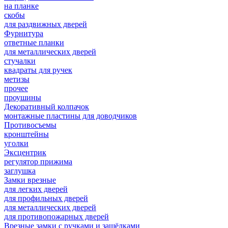
на планке
скобы
для раздвижных дверей
Фурнитура
ответные планки
для металлических дверей
стучалки
квадраты для ручек
метизы
прочее
проушины
Декоративный колпачок
монтажные пластины для доводчиков
Противосъемы
кронштейны
уголки
Эксцентрик
регулятор прижима
заглушка
Замки врезные
для легких дверей
для профильных дверей
для металлических дверей
для противопожарных дверей
Врезные замки с ручками и защёлками