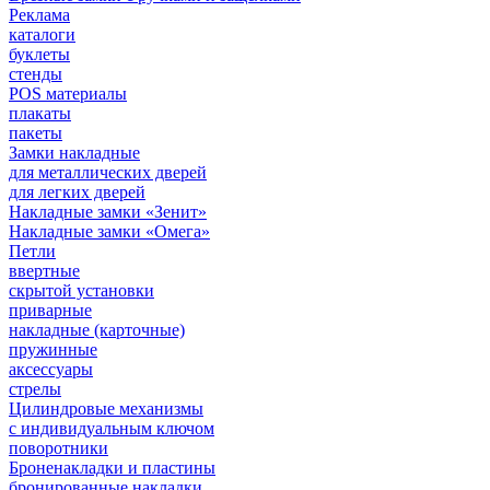
Реклама
каталоги
буклеты
стенды
POS материалы
плакаты
пакеты
Замки накладные
для металлических дверей
для легких дверей
Накладные замки «Зенит»
Накладные замки «Омега»
Петли
ввертные
скрытой установки
приварные
накладные (карточные)
пружинные
аксессуары
стрелы
Цилиндровые механизмы
с индивидуальным ключом
поворотники
Броненакладки и пластины
бронированные накладки