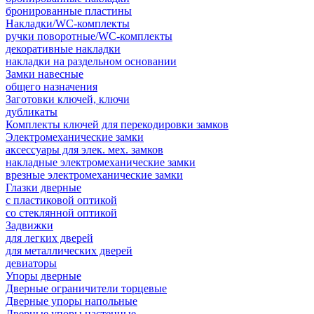
бронированные пластины
Накладки/WC-комплекты
ручки поворотные/WC-комплекты
декоративные накладки
накладки на раздельном основании
Замки навесные
общего назначения
Заготовки ключей, ключи
дубликаты
Комплекты ключей для перекодировки замков
Электромеханические замки
аксессуары для элек. мех. замков
накладные электромеханические замки
врезные электромеханические замки
Глазки дверные
с пластиковой оптикой
со стеклянной оптикой
Задвижки
для легких дверей
для металлических дверей
девиаторы
Упоры дверные
Дверные ограничители торцевые
Дверные упоры напольные
Дверные упоры настенные