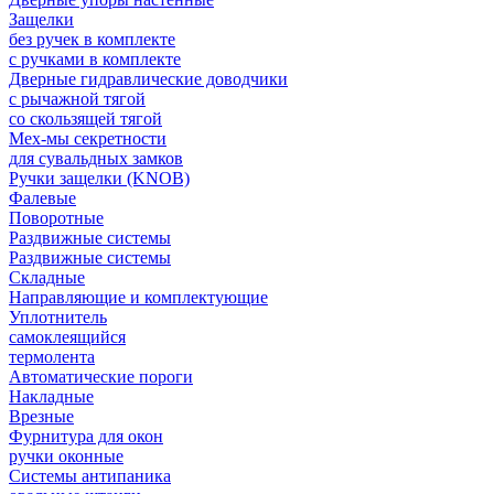
Защелки
без ручек в комплекте
с ручками в комплекте
Дверные гидравлические доводчики
с рычажной тягой
со скользящей тягой
Мех-мы секретности
для сувальдных замков
Ручки защелки (KNOB)
Фалевые
Поворотные
Раздвижные системы
Раздвижные системы
Складные
Направляющие и комплектующие
Уплотнитель
самоклеящийся
термолента
Автоматические пороги
Накладные
Врезные
Фурнитура для окон
ручки оконные
Системы антипаника