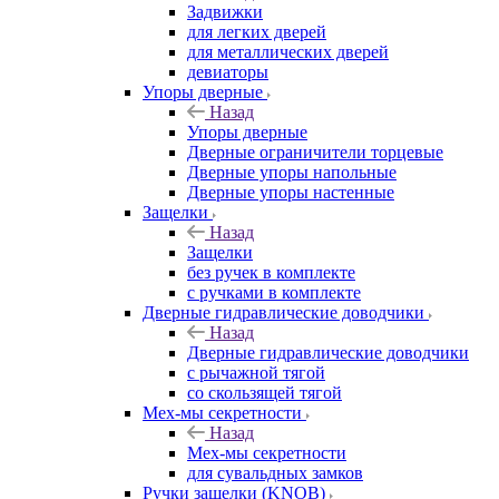
Задвижки
для легких дверей
для металлических дверей
девиаторы
Упоры дверные
Назад
Упоры дверные
Дверные ограничители торцевые
Дверные упоры напольные
Дверные упоры настенные
Защелки
Назад
Защелки
без ручек в комплекте
с ручками в комплекте
Дверные гидравлические доводчики
Назад
Дверные гидравлические доводчики
с рычажной тягой
со скользящей тягой
Мех-мы секретности
Назад
Мех-мы секретности
для сувальдных замков
Ручки защелки (KNOB)