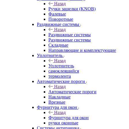
Назад
Ручки защелки (KNOB)
Фалевые
Поворотные
Раздвижные системы
Назад
Раздвижные системы
Раздвижные системы
Складные
Направляющие и комплектующие
Уплотнитель
Назад
Уплотнитель
самоклеящийся
термолента
Автоматические пороги
Назад
Автоматические пороги
Накладные
Врезные
Фурнитура для окон
Назад
Фурнитура для окон
ручки оконные
Системы антипаника