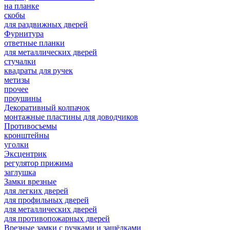
на планке
скобы
для раздвижных дверей
Фурнитура
ответные планки
для металлических дверей
стучалки
квадраты для ручек
метизы
прочее
проушины
Декоративный колпачок
монтажные пластины для доводчиков
Противосъемы
кронштейны
уголки
Эксцентрик
регулятор прижима
заглушка
Замки врезные
для легких дверей
для профильных дверей
для металлических дверей
для противопожарных дверей
Врезные замки с ручками и защёлками