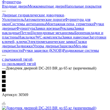
Фурнитура
Входные двери
Межкомнатные двери
Напольные покрытия
—
Дверные гидравлические доводчики
Уплотнитель
Автоматические пороги
Фурнитура для
окон
Системы антипаника
Монтажная пена, герметики
Ручки
дверные
Фурнитура
Замки врезные
Реклама
Замки
накладные
Петли
Цилиндровые механизмы
Броненакладки и
пластины
Накладки/WC-комплекты
Замки навесные
Заготовки
ключей, ключи
Электромеханические замки
Глазки
дверные
Задвижки
Упоры дверные
Защелки
Мех-мы
секретности
Ручки защелки (KNOB)
Раздвижные системы
—
с рычажной тягой
со скользящей тягой
—
Доводчик дверной DC-203 BR до 65 кг (коричневый)
Артикул:
30569