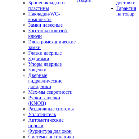
Броненакладки и
доставки
пластины
Гарантия
Накладки/WC-
на товар
комплекты
Замки навесные
Заготовки ключей,
ключи
Электромеханические
замки
Глазки дверные
Задвижки
Упоры дверные
Защелки
Дверные
гидравлические
доводчики
Мех-мы секретности
Ручки защелки
(KNOB)
Раздвижные системы
Уплотнитель
Автоматические
пороги
Фурнитура для окон
Системы антипаника