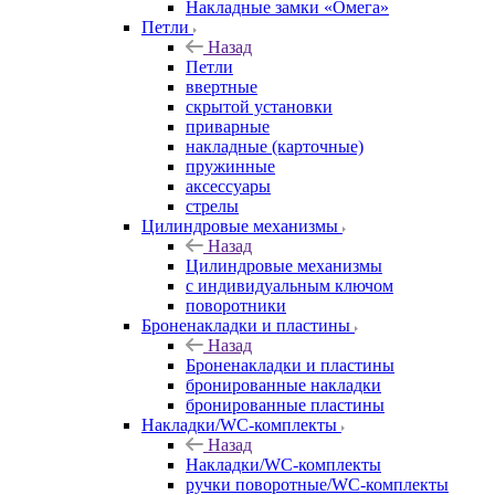
Накладные замки «Омега»
Петли
Назад
Петли
ввертные
скрытой установки
приварные
накладные (карточные)
пружинные
аксессуары
стрелы
Цилиндровые механизмы
Назад
Цилиндровые механизмы
с индивидуальным ключом
поворотники
Броненакладки и пластины
Назад
Броненакладки и пластины
бронированные накладки
бронированные пластины
Накладки/WC-комплекты
Назад
Накладки/WC-комплекты
ручки поворотные/WC-комплекты