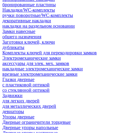
бронированные пластины
Накладки/WC-комплекты
ручки поворотные/WC-комплекты
декоративные накладки
накладки на раздельном основании
Замки навесные
общего назначения
Заготовки ключей, ключи
дубликаты
Комплекты ключей для перекодировки замков
Электромеханические замки
аксессуары для элек. мех. замков
накладные электромеханические замки
врезные электромеханические замки
Глазки дверные
с пластиковой оптикой
со стеклянной оптикой
Задвижки
для легких дверей
для металлических дверей
девиаторы
Упоры дверные
Дверные ограничители торцевые
Дверные упоры напольные
Дверные упоры настенные