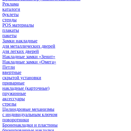
Реклама
каталоги
буклеты
стенды
POS материалы
плакаты
пакеты
Замки накладные
для металлических дверей
для легких дверей
Накладные замки «Зенит»
Накладные замки «Омега»
Петли
ввертные
скрытой установки
приварные
накладные (карточные)
пружинные
аксессуары
стрелы
Цилиндровые механизмы
с индивидуальным ключом
поворотники
Броненакладки и пластины
бронированные накладки