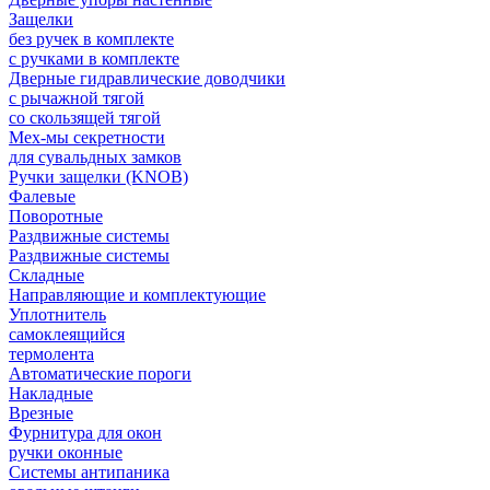
Защелки
без ручек в комплекте
с ручками в комплекте
Дверные гидравлические доводчики
с рычажной тягой
со скользящей тягой
Мех-мы секретности
для сувальдных замков
Ручки защелки (KNOB)
Фалевые
Поворотные
Раздвижные системы
Раздвижные системы
Складные
Направляющие и комплектующие
Уплотнитель
самоклеящийся
термолента
Автоматические пороги
Накладные
Врезные
Фурнитура для окон
ручки оконные
Системы антипаника