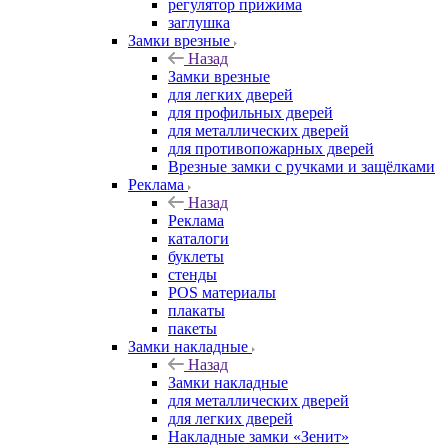
регулятор прижима
заглушка
Замки врезные
Назад
Замки врезные
для легких дверей
для профильных дверей
для металлических дверей
для противопожарных дверей
Врезные замки с ручками и защёлками
Реклама
Назад
Реклама
каталоги
буклеты
стенды
POS материалы
плакаты
пакеты
Замки накладные
Назад
Замки накладные
для металлических дверей
для легких дверей
Накладные замки «Зенит»