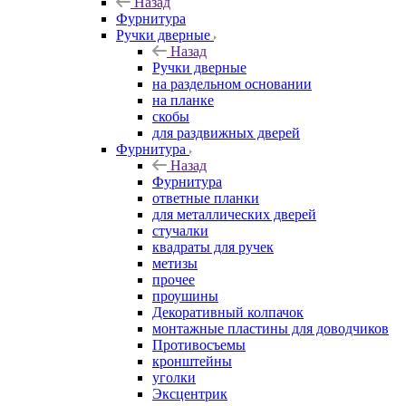
Назад
Фурнитура
Ручки дверные
Назад
Ручки дверные
на раздельном основании
на планке
скобы
для раздвижных дверей
Фурнитура
Назад
Фурнитура
ответные планки
для металлических дверей
стучалки
квадраты для ручек
метизы
прочее
проушины
Декоративный колпачок
монтажные пластины для доводчиков
Противосъемы
кронштейны
уголки
Эксцентрик