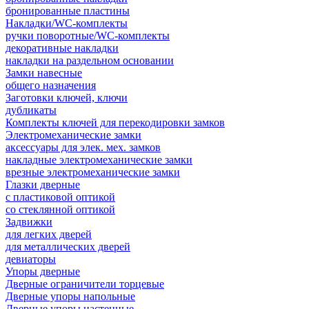
бронированные пластины
Накладки/WC-комплекты
ручки поворотные/WC-комплекты
декоративные накладки
накладки на раздельном основании
Замки навесные
общего назначения
Заготовки ключей, ключи
дубликаты
Комплекты ключей для перекодировки замков
Электромеханические замки
аксессуары для элек. мех. замков
накладные электромеханические замки
врезные электромеханические замки
Глазки дверные
с пластиковой оптикой
со стеклянной оптикой
Задвижки
для легких дверей
для металлических дверей
девиаторы
Упоры дверные
Дверные ограничители торцевые
Дверные упоры напольные
Дверные упоры настенные