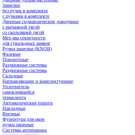
Защелки
без ручек в комплекте
с ручками в комплекте
Дверные гидравлические доводчики
с рычажной тягой
со скользящей тягой
Мех-мы секретности
для сувальдных замков
Ручки защелки (KNOB)
Фалевые
Поворотные
Раздвижные системы
Раздвижные системы
Складные
Направляющие и комплектующие
Уплотнитель
самоклеящийся
термолента
Автоматические пороги
Накладные
Врезные
Фурнитура для окон
ручки оконные
Системы антипаника