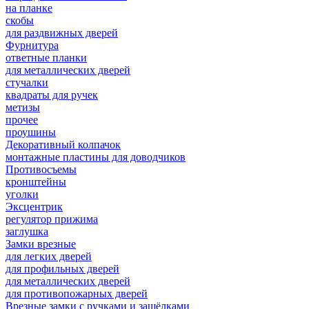
на планке
скобы
для раздвижных дверей
Фурнитура
ответные планки
для металлических дверей
стучалки
квадраты для ручек
метизы
прочее
проушины
Декоративный колпачок
монтажные пластины для доводчиков
Противосъемы
кронштейны
уголки
Эксцентрик
регулятор прижима
заглушка
Замки врезные
для легких дверей
для профильных дверей
для металлических дверей
для противопожарных дверей
Врезные замки с ручками и защёлками