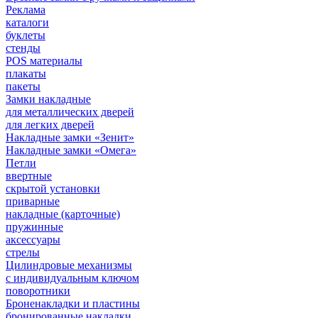
Реклама
каталоги
буклеты
стенды
POS материалы
плакаты
пакеты
Замки накладные
для металлических дверей
для легких дверей
Накладные замки «Зенит»
Накладные замки «Омега»
Петли
ввертные
скрытой установки
приварные
накладные (карточные)
пружинные
аксессуары
стрелы
Цилиндровые механизмы
с индивидуальным ключом
поворотники
Броненакладки и пластины
бронированные накладки