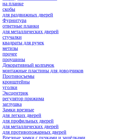
на планке
скобы
для раздвижных дверей
Фурнитура
ответные планки
для металлических дверей
стучалки
квадраты для ручек
метизы
прочее
проушины
Декоративный колпачок
монтажные пластины для доводчиков
Противосъемы
кронштейны
уголки
Эксцентрик
регулятор прижима
заглушка
Замки врезные
для легких дверей
для профильных дверей
для металлических дверей
для противопожарных дверей
Врезные замки с ручками и защёлками