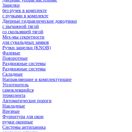
Защелки
без ручек в комплекте
с ручками в комплекте
Дверные гидравлические доводчики
с рычажной тягой
со скользящей тягой
Мех-мы секретности
для сувальдных замков
Ручки защелки (KNOB)
Фалевые
Поворотные
Раздвижные системы
Раздвижные системы
Складные
Направляющие и комплектующие
Уплотнитель
самоклеящийся
термолента
Автоматические пороги
Накладные
Врезные
Фурнитура для окон
ручки оконные
Системы антипаника