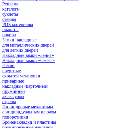
Реклама
каталоги
буклеты
стенды
POS материалы
плакаты
пакеты
Замки накладные
для металлических дверей
для легких дверей
Накладные замки «Зенит»
Накладные замки «Омега»
Петли
ввертные
скрытой установки
приварные
накладные (карточные)
пружинные
аксессуары
стрелы
Цилиндровые механизмы
с индивидуальным ключом
поворотники
Броненакладки и пластины
бронированные накладки