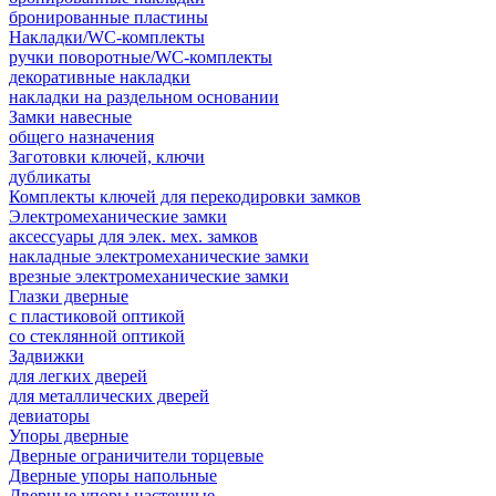
бронированные пластины
Накладки/WC-комплекты
ручки поворотные/WC-комплекты
декоративные накладки
накладки на раздельном основании
Замки навесные
общего назначения
Заготовки ключей, ключи
дубликаты
Комплекты ключей для перекодировки замков
Электромеханические замки
аксессуары для элек. мех. замков
накладные электромеханические замки
врезные электромеханические замки
Глазки дверные
с пластиковой оптикой
со стеклянной оптикой
Задвижки
для легких дверей
для металлических дверей
девиаторы
Упоры дверные
Дверные ограничители торцевые
Дверные упоры напольные
Дверные упоры настенные