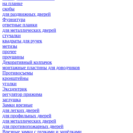
на планке
скобы
для раздвижных дверей
Фурнитура
ответные планки
для металлических дверей
стучалки
квадраты для ручек
метизы
прочее
проушины
Декоративный колпачок
монтажные пластины для доводчиков
Противосъемы
кронштейны
уголки
Эксцентрик
регулятор прижима
заглушка
Замки врезные
для легких дверей
для профильных дверей
для металлических дверей
для противопожарных дверей
Врезные замки с ручками и защёлками