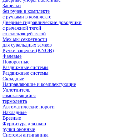
Защелки
без ручек в комплекте
с ручками в комплекте
Дверные гидравлические доводчики
с рычажной тягой
со скользящей тягой
Мех-мы секретности
для сувальдных замков
Ручки защелки (KNOB)
Фалевые
Поворотные
Раздвижные системы
Раздвижные системы
Складные
Направляющие и комплектующие
Уплотнитель
самоклеящийся
термолента
Автоматические пороги
Накладные
Врезные
Фурнитура для окон
ручки оконные
Системы антипаника