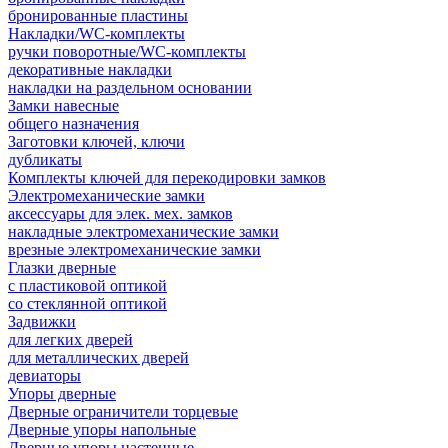
бронированные пластины
Накладки/WC-комплекты
ручки поворотные/WC-комплекты
декоративные накладки
накладки на раздельном основании
Замки навесные
общего назначения
Заготовки ключей, ключи
дубликаты
Комплекты ключей для перекодировки замков
Электромеханические замки
аксессуары для элек. мех. замков
накладные электромеханические замки
врезные электромеханические замки
Глазки дверные
с пластиковой оптикой
со стеклянной оптикой
Задвижки
для легких дверей
для металлических дверей
девиаторы
Упоры дверные
Дверные ограничители торцевые
Дверные упоры напольные
Дверные упоры настенные