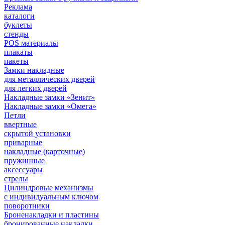
Реклама
каталоги
буклеты
стенды
POS материалы
плакаты
пакеты
Замки накладные
для металлических дверей
для легких дверей
Накладные замки «Зенит»
Накладные замки «Омега»
Петли
ввертные
скрытой установки
приварные
накладные (карточные)
пружинные
аксессуары
стрелы
Цилиндровые механизмы
с индивидуальным ключом
поворотники
Броненакладки и пластины
бронированные накладки