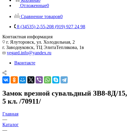
Корзина
0
Отложенные
0
Сравнение товаров
0
8 (34535) 2-55-20
8 (919) 927 24 98
Контактная информация
г. Ялуторовск, ул. Холодильная, 2
г. Заводоуковск, ​ТЦ Элита​Теплякова, 1в
vegard.info@yandex.ru
Вконтакте
Замок врезной сувальдный ЗВ8-8Д/15,
5 кл. /70911/
Главная
—
Каталог
—