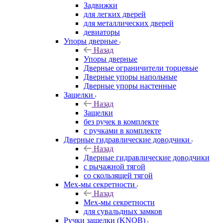
Задвижки
для легких дверей
для металлических дверей
девиаторы
Упоры дверные
Назад
Упоры дверные
Дверные ограничители торцевые
Дверные упоры напольные
Дверные упоры настенные
Защелки
Назад
Защелки
без ручек в комплекте
с ручками в комплекте
Дверные гидравлические доводчики
Назад
Дверные гидравлические доводчики
с рычажной тягой
со скользящей тягой
Мех-мы секретности
Назад
Мех-мы секретности
для сувальдных замков
Ручки защелки (KNOB)