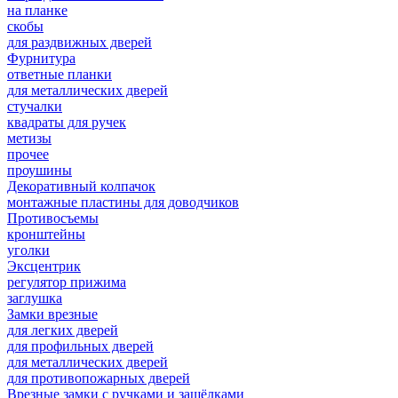
на планке
скобы
для раздвижных дверей
Фурнитура
ответные планки
для металлических дверей
стучалки
квадраты для ручек
метизы
прочее
проушины
Декоративный колпачок
монтажные пластины для доводчиков
Противосъемы
кронштейны
уголки
Эксцентрик
регулятор прижима
заглушка
Замки врезные
для легких дверей
для профильных дверей
для металлических дверей
для противопожарных дверей
Врезные замки с ручками и защёлками