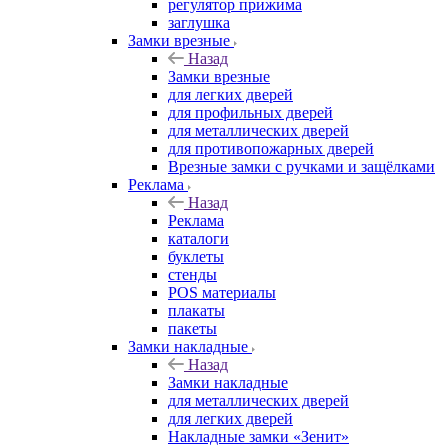
регулятор прижима
заглушка
Замки врезные
Назад
Замки врезные
для легких дверей
для профильных дверей
для металлических дверей
для противопожарных дверей
Врезные замки с ручками и защёлками
Реклама
Назад
Реклама
каталоги
буклеты
стенды
POS материалы
плакаты
пакеты
Замки накладные
Назад
Замки накладные
для металлических дверей
для легких дверей
Накладные замки «Зенит»