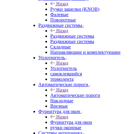
Назад
Ручки защелки (KNOB)
Фалевые
Поворотные
Раздвижные системы
Назад
Раздвижные системы
Раздвижные системы
Складные
Направляющие и комплектующие
Уплотнитель
Назад
Уплотнитель
самоклеящийся
термолента
Автоматические пороги
Назад
Автоматические пороги
Накладные
Врезные
Фурнитура для окон
Назад
Фурнитура для окон
ручки оконные
Системы антипаника