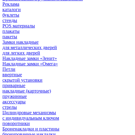
Реклама
каталоги
буклеты
стенды
POS материалы
плакаты
пакеты
Замки накладные
для металлических дверей
для легких дверей
Накладные замки «Зенит»
Накладные замки «Омега»
Петли
ввертные
скрытой установки
приварные
накладные (карточные)
пружинные
аксессуары
стрелы
Цилиндровые механизмы
с индивидуальным ключом
поворотники
Броненакладки и пластины
бронированные накладки