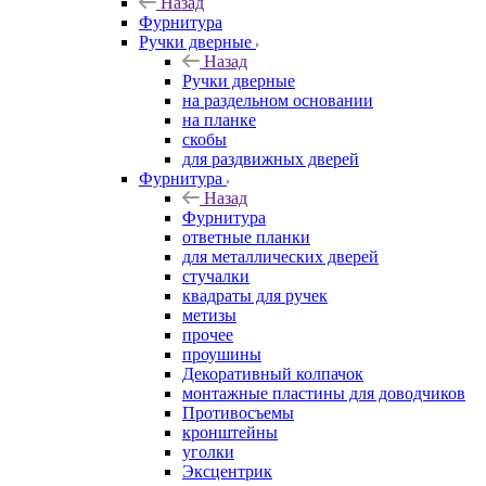
Назад
Фурнитура
Ручки дверные
Назад
Ручки дверные
на раздельном основании
на планке
скобы
для раздвижных дверей
Фурнитура
Назад
Фурнитура
ответные планки
для металлических дверей
стучалки
квадраты для ручек
метизы
прочее
проушины
Декоративный колпачок
монтажные пластины для доводчиков
Противосъемы
кронштейны
уголки
Эксцентрик