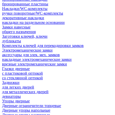
бронированные пластины
Накладки/WC-комплекты
ручки поворотные/WC-комплекты
декоративные накладки
накладки на раздельном основании
Замки навесные
общего назначения
Заготовки ключей, ключи
дубликаты
Комплекты ключей для перекодировки замков
Электромеханические замки
аксессуары для элек. мех. замков
накладные электромеханические замки
врезные электромеханические замки
Глазки дверные
с пластиковой оптикой
со стеклянной оптикой
Задвижки
для легких дверей
для металлических дверей
девиаторы
Упоры дверные
Дверные ограничители торцевые
Дверные упоры напольные
Дверные упоры настенные