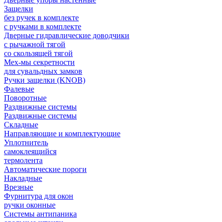
Защелки
без ручек в комплекте
с ручками в комплекте
Дверные гидравлические доводчики
с рычажной тягой
со скользящей тягой
Мех-мы секретности
для сувальдных замков
Ручки защелки (KNOB)
Фалевые
Поворотные
Раздвижные системы
Раздвижные системы
Складные
Направляющие и комплектующие
Уплотнитель
самоклеящийся
термолента
Автоматические пороги
Накладные
Врезные
Фурнитура для окон
ручки оконные
Системы антипаника