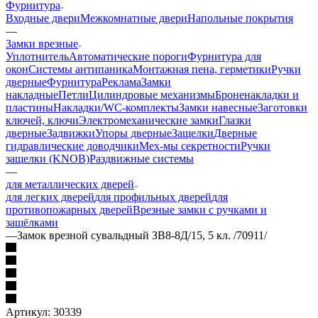
Фурнитура
Входные двери
Межкомнатные двери
Напольные покрытия
—
Замки врезные
Уплотнитель
Автоматические пороги
Фурнитура для
окон
Системы антипаника
Монтажная пена, герметики
Ручки
дверные
Фурнитура
Реклама
Замки
накладные
Петли
Цилиндровые механизмы
Броненакладки и
пластины
Накладки/WC-комплекты
Замки навесные
Заготовки
ключей, ключи
Электромеханические замки
Глазки
дверные
Задвижки
Упоры дверные
Защелки
Дверные
гидравлические доводчики
Мех-мы секретности
Ручки
защелки (KNOB)
Раздвижные системы
—
для металлических дверей
для легких дверей
для профильных дверей
для
противопожарных дверей
Врезные замки с ручками и
защёлками
—
Замок врезной сувальдный ЗВ8-8Д/15, 5 кл. /70911/
Артикул:
30339