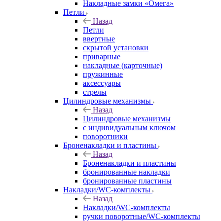
Накладные замки «Омега»
Петли
Назад
Петли
ввертные
скрытой установки
приварные
накладные (карточные)
пружинные
аксессуары
стрелы
Цилиндровые механизмы
Назад
Цилиндровые механизмы
с индивидуальным ключом
поворотники
Броненакладки и пластины
Назад
Броненакладки и пластины
бронированные накладки
бронированные пластины
Накладки/WC-комплекты
Назад
Накладки/WC-комплекты
ручки поворотные/WC-комплекты