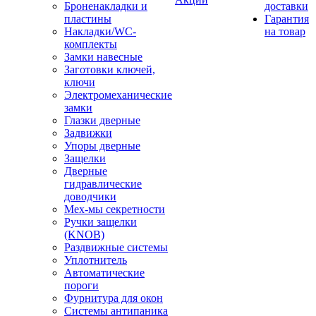
Броненакладки и
доставки
пластины
Гарантия
Накладки/WC-
на товар
комплекты
Замки навесные
Заготовки ключей,
ключи
Электромеханические
замки
Глазки дверные
Задвижки
Упоры дверные
Защелки
Дверные
гидравлические
доводчики
Мех-мы секретности
Ручки защелки
(KNOB)
Раздвижные системы
Уплотнитель
Автоматические
пороги
Фурнитура для окон
Системы антипаника