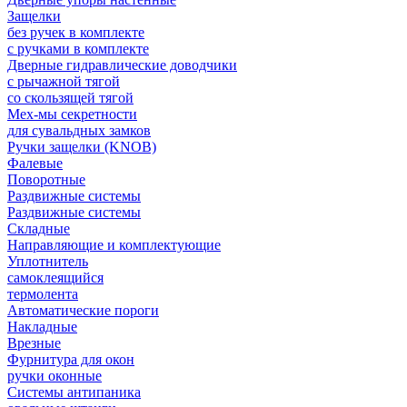
Защелки
без ручек в комплекте
с ручками в комплекте
Дверные гидравлические доводчики
с рычажной тягой
со скользящей тягой
Мех-мы секретности
для сувальдных замков
Ручки защелки (KNOB)
Фалевые
Поворотные
Раздвижные системы
Раздвижные системы
Складные
Направляющие и комплектующие
Уплотнитель
самоклеящийся
термолента
Автоматические пороги
Накладные
Врезные
Фурнитура для окон
ручки оконные
Системы антипаника