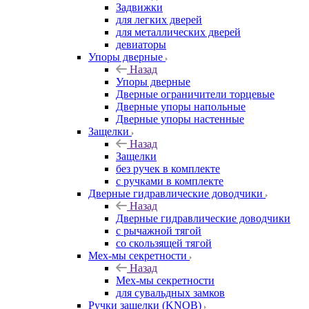
Задвижки
для легких дверей
для металлических дверей
девиаторы
Упоры дверные
Назад
Упоры дверные
Дверные ограничители торцевые
Дверные упоры напольные
Дверные упоры настенные
Защелки
Назад
Защелки
без ручек в комплекте
с ручками в комплекте
Дверные гидравлические доводчики
Назад
Дверные гидравлические доводчики
с рычажной тягой
со скользящей тягой
Мех-мы секретности
Назад
Мех-мы секретности
для сувальдных замков
Ручки защелки (KNOB)