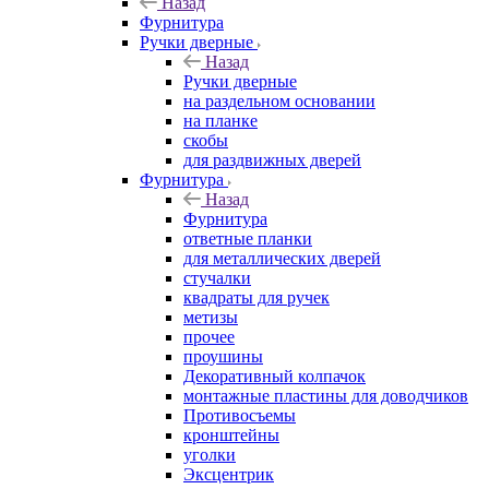
Назад
Фурнитура
Ручки дверные
Назад
Ручки дверные
на раздельном основании
на планке
скобы
для раздвижных дверей
Фурнитура
Назад
Фурнитура
ответные планки
для металлических дверей
стучалки
квадраты для ручек
метизы
прочее
проушины
Декоративный колпачок
монтажные пластины для доводчиков
Противосъемы
кронштейны
уголки
Эксцентрик