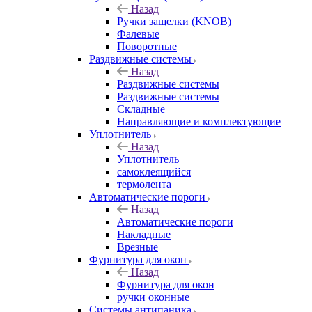
Назад
Ручки защелки (KNOB)
Фалевые
Поворотные
Раздвижные системы
Назад
Раздвижные системы
Раздвижные системы
Складные
Направляющие и комплектующие
Уплотнитель
Назад
Уплотнитель
самоклеящийся
термолента
Автоматические пороги
Назад
Автоматические пороги
Накладные
Врезные
Фурнитура для окон
Назад
Фурнитура для окон
ручки оконные
Системы антипаника