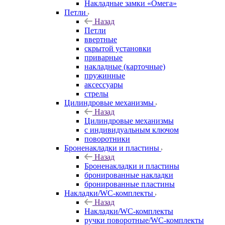
Накладные замки «Омега»
Петли
Назад
Петли
ввертные
скрытой установки
приварные
накладные (карточные)
пружинные
аксессуары
стрелы
Цилиндровые механизмы
Назад
Цилиндровые механизмы
с индивидуальным ключом
поворотники
Броненакладки и пластины
Назад
Броненакладки и пластины
бронированные накладки
бронированные пластины
Накладки/WC-комплекты
Назад
Накладки/WC-комплекты
ручки поворотные/WC-комплекты