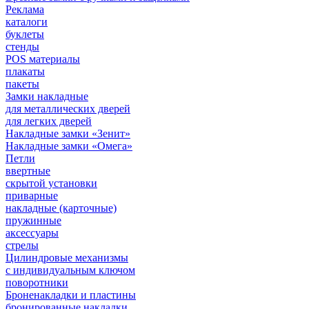
Реклама
каталоги
буклеты
стенды
POS материалы
плакаты
пакеты
Замки накладные
для металлических дверей
для легких дверей
Накладные замки «Зенит»
Накладные замки «Омега»
Петли
ввертные
скрытой установки
приварные
накладные (карточные)
пружинные
аксессуары
стрелы
Цилиндровые механизмы
с индивидуальным ключом
поворотники
Броненакладки и пластины
бронированные накладки