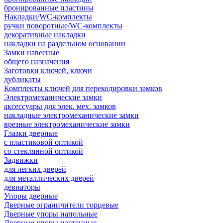
бронированные пластины
Накладки/WC-комплекты
ручки поворотные/WC-комплекты
декоративные накладки
накладки на раздельном основании
Замки навесные
общего назначения
Заготовки ключей, ключи
дубликаты
Комплекты ключей для перекодировки замков
Электромеханические замки
аксессуары для элек. мех. замков
накладные электромеханические замки
врезные электромеханические замки
Глазки дверные
с пластиковой оптикой
со стеклянной оптикой
Задвижки
для легких дверей
для металлических дверей
девиаторы
Упоры дверные
Дверные ограничители торцевые
Дверные упоры напольные
Дверные упоры настенные