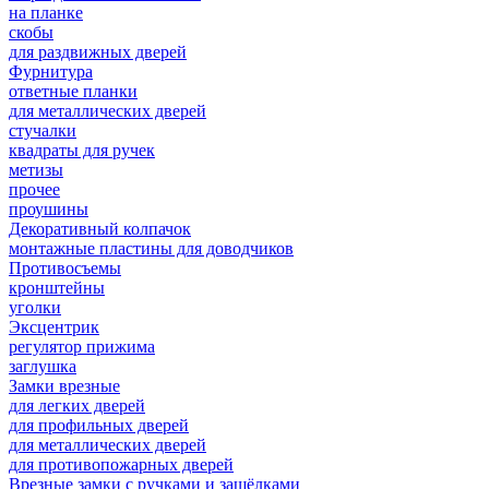
на планке
скобы
для раздвижных дверей
Фурнитура
ответные планки
для металлических дверей
стучалки
квадраты для ручек
метизы
прочее
проушины
Декоративный колпачок
монтажные пластины для доводчиков
Противосъемы
кронштейны
уголки
Эксцентрик
регулятор прижима
заглушка
Замки врезные
для легких дверей
для профильных дверей
для металлических дверей
для противопожарных дверей
Врезные замки с ручками и защёлками