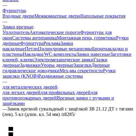
—
Фурнитура
Входные двери
Межкомнатные двери
Напольные покрытия
—
Замки врезные
Уплотнитель
Автоматические пороги
Фурнитура для
окон
Системы антипаника
Монтажная пена, герметики
Ручки
дверные
Фурнитура
Реклама
Замки
накладные
Петли
Цилиндровые механизмы
Броненакладки и
пластины
Накладки/WC-комплекты
Замки навесные
Заготовки
ключей, ключи
Электромеханические замки
Глазки
дверные
Задвижки
Упоры дверные
Защелки
Дверные
гидравлические доводчики
Мех-мы секретности
Ручки
защелки (KNOB)
Раздвижные системы
—
для металлических дверей
для легких дверей
для профильных дверей
для
противопожарных дверей
Врезные замки с ручками и
защёлками
—
Замок врезной сувальдный с защёлкой ЗВ 21.12 ДТ с тягами
(лев), 5 кл (длин. кл. 54 мм) /z8285/