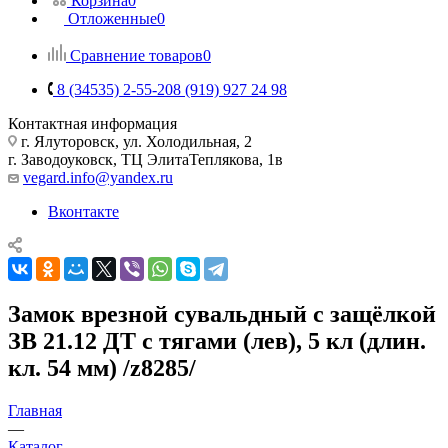
Корзина
0
Отложенные
0
Сравнение товаров
0
8 (34535) 2-55-20
8 (919) 927 24 98
Контактная информация
г. Ялуторовск, ул. Холодильная, 2
г. Заводоуковск, ​ТЦ Элита​Теплякова, 1в
vegard.info@yandex.ru
Вконтакте
Замок врезной сувальдный с защёлкой
ЗВ 21.12 ДТ с тягами (лев), 5 кл (длин.
кл. 54 мм) /z8285/
Главная
—
Каталог