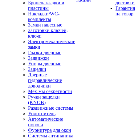
Броненакладки и
доставки
пластины
Гарантия
Накладки/WC-
на товар
комплекты
Замки навесные
Заготовки ключей,
ключи
Электромеханические
замки
Глазки дверные
Задвижки
Упоры дверные
Защелки
Дверные
гидравлические
доводчики
Мех-мы секретности
Ручки защелки
(KNOB)
Раздвижные системы
Уплотнитель
Автоматические
пороги
Фурнитура для окон
Системы антипаника