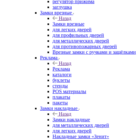
регулятор прижима
заглушка
Замки врезные
Назад
Замки врезные
для легких дверей
для профильных дверей
для металлических дверей
для противопожарных дверей
Врезные замки с ручками и защёлками
Реклама
Назад
Реклама
каталоги
буклеты
стенды
POS материалы
плакаты
пакеты
Замки накладные
Назад
Замки накладные
для металлических дверей
для легких дверей
Накладные замки «Зенит»