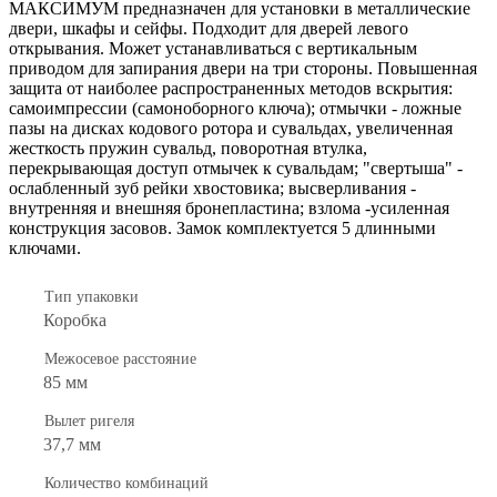
МАКСИМУМ предназначен для установки в металлические
двери, шкафы и сейфы. Подходит для дверей левого
открывания. Может устанавливаться с вертикальным
приводом для запирания двери на три стороны. Повышенная
защита от наиболее распространенных методов вскрытия:
самоимпрессии (самоноборного ключа); отмычки - ложные
пазы на дисках кодового ротора и сувальдах, увеличенная
жесткость пружин сувальд, поворотная втулка,
перекрывающая доступ отмычек к сувальдам; "свертыша" -
ослабленный зуб рейки хвостовика; высверливания -
внутренняя и внешняя бронепластина; взлома -усиленная
конструкция засовов. Замок комплектуется 5 длинными
ключами.
Тип упаковки
Коробка
Межосевое расстояние
85 мм
Вылет ригеля
37,7 мм
Количество комбинаций