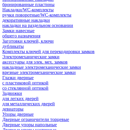
бронированные пластины
Накладки/WC-комплекты
ручки поворотные/WC-комплекты
декоративные накладки
накладки на раздельном основании
Замки навесные
общего назначения
Заготовки ключей, ключи
дубликаты
Комплекты ключей для перекодировки замков
Электромеханические замки
аксессуары для элек. мех. замков
накладные электромеханические замки
врезные электромеханические замки
Глазки дверные
с пластиковой оптикой
со стеклянной оптикой
Задвижки
для легких дверей
для металлических дверей
девиаторы
Упоры дверные
Дверные ограничители торцевые
Дверные упоры напольные
Дверные упоры настенные