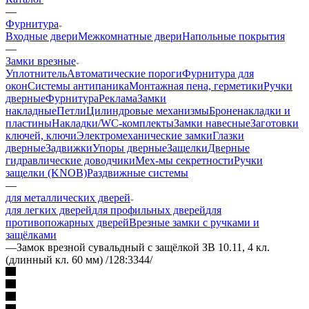
—
Фурнитура
Входные двери
Межкомнатные двери
Напольные покрытия
—
Замки врезные
Уплотнитель
Автоматические пороги
Фурнитура для
окон
Системы антипаника
Монтажная пена, герметики
Ручки
дверные
Фурнитура
Реклама
Замки
накладные
Петли
Цилиндровые механизмы
Броненакладки и
пластины
Накладки/WC-комплекты
Замки навесные
Заготовки
ключей, ключи
Электромеханические замки
Глазки
дверные
Задвижки
Упоры дверные
Защелки
Дверные
гидравлические доводчики
Мех-мы секретности
Ручки
защелки (KNOB)
Раздвижные системы
—
для металлических дверей
для легких дверей
для профильных дверей
для
противопожарных дверей
Врезные замки с ручками и
защёлками
—
Замок врезной сувальдный с защёлкой ЗВ 10.11, 4 кл.
(длинный кл. 60 мм) /128:3344/