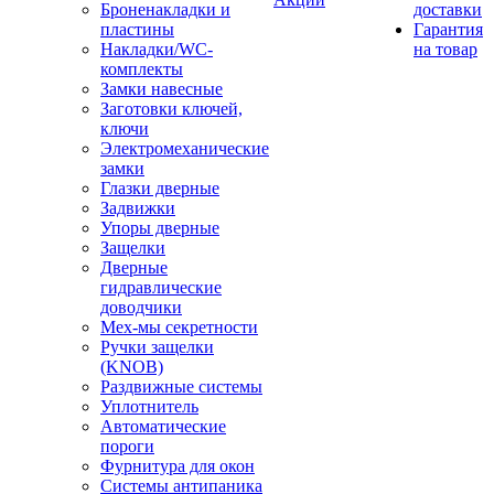
Броненакладки и
доставки
пластины
Гарантия
Накладки/WC-
на товар
комплекты
Замки навесные
Заготовки ключей,
ключи
Электромеханические
замки
Глазки дверные
Задвижки
Упоры дверные
Защелки
Дверные
гидравлические
доводчики
Мех-мы секретности
Ручки защелки
(KNOB)
Раздвижные системы
Уплотнитель
Автоматические
пороги
Фурнитура для окон
Системы антипаника