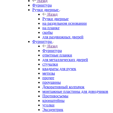
Назад
Фурнитура
Ручки дверные
Назад
Ручки дверные
на раздельном основании
на планке
скобы
для раздвижных дверей
Фурнитура
Назад
Фурнитура
ответные планки
для металлических дверей
стучалки
квадраты для ручек
метизы
прочее
проушины
Декоративный колпачок
монтажные пластины для доводчиков
Противосъемы
кронштейны
уголки
Эксцентрик