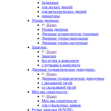
Задвижки
для легких дверей
для металлических дверей
девиаторы
Упоры дверные
Назад
Упоры дверные
Дверные ограничители торцевые
Дверные упоры напольные
Дверные упоры настенные
Защелки
Назад
Защелки
без ручек в комплекте
с ручками в комплекте
Дверные гидравлические доводчики
Назад
Дверные гидравлические доводчики
с рычажной тягой
со скользящей тягой
Мех-мы секретности
Назад
Мех-мы секретности
для сувальдных замков
Ручки защелки (KNOB)