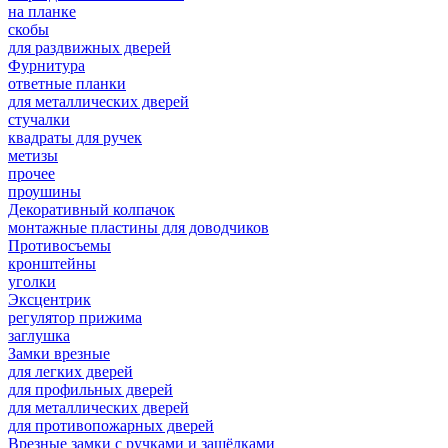
на планке
скобы
для раздвижных дверей
Фурнитура
ответные планки
для металлических дверей
стучалки
квадраты для ручек
метизы
прочее
проушины
Декоративный колпачок
монтажные пластины для доводчиков
Противосъемы
кронштейны
уголки
Эксцентрик
регулятор прижима
заглушка
Замки врезные
для легких дверей
для профильных дверей
для металлических дверей
для противопожарных дверей
Врезные замки с ручками и защёлками