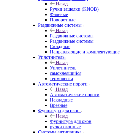
Назад
Ручки защелки (KNOB)
Фалевые
Поворотные
Раздвижные системы
Назад
Раздвижные системы
Раздвижные системы
Складные
Направляющие и комплектующие
Уплотнитель
Назад
Уплотнитель
самоклеящийся
термолента
Автоматические пороги
Назад
Автоматические пороги
Накладные
Врезные
Фурнитура для окон
Назад
Фурнитура для окон
ручки оконные
Системы антипаника