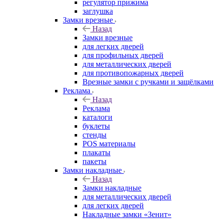
регулятор прижима
заглушка
Замки врезные
Назад
Замки врезные
для легких дверей
для профильных дверей
для металлических дверей
для противопожарных дверей
Врезные замки с ручками и защёлками
Реклама
Назад
Реклама
каталоги
буклеты
стенды
POS материалы
плакаты
пакеты
Замки накладные
Назад
Замки накладные
для металлических дверей
для легких дверей
Накладные замки «Зенит»