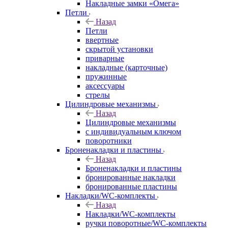
Накладные замки «Омега»
Петли
Назад
Петли
ввертные
скрытой установки
приварные
накладные (карточные)
пружинные
аксессуары
стрелы
Цилиндровые механизмы
Назад
Цилиндровые механизмы
с индивидуальным ключом
поворотники
Броненакладки и пластины
Назад
Броненакладки и пластины
бронированные накладки
бронированные пластины
Накладки/WC-комплекты
Назад
Накладки/WC-комплекты
ручки поворотные/WC-комплекты