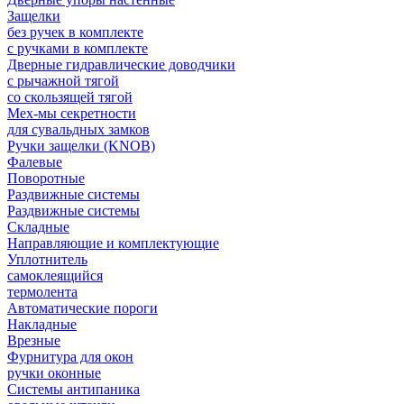
Защелки
без ручек в комплекте
с ручками в комплекте
Дверные гидравлические доводчики
с рычажной тягой
со скользящей тягой
Мех-мы секретности
для сувальдных замков
Ручки защелки (KNOB)
Фалевые
Поворотные
Раздвижные системы
Раздвижные системы
Складные
Направляющие и комплектующие
Уплотнитель
самоклеящийся
термолента
Автоматические пороги
Накладные
Врезные
Фурнитура для окон
ручки оконные
Системы антипаника