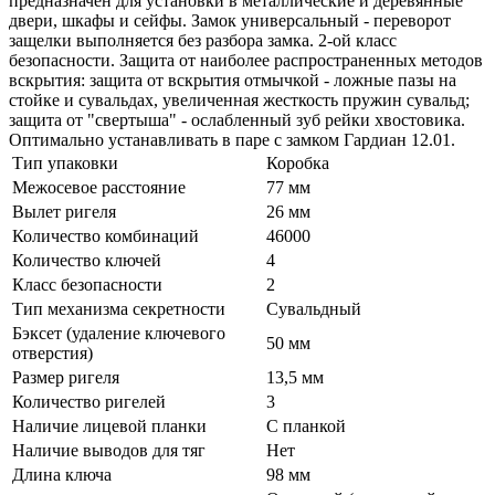
предназначен для установки в металлические и деревянные
двери, шкафы и сейфы. Замок универсальный - переворот
защелки выполняется без разбора замка. 2-ой класс
безопасности. Защита от наиболее распространенных методов
вскрытия: защита от вскрытия отмычкой - ложные пазы на
стойке и сувальдах, увеличенная жесткость пружин сувальд;
защита от "свертыша" - ослабленный зуб рейки хвостовика.
Оптимально устанавливать в паре с замком Гардиан 12.01.
Тип упаковки
Коробка
Межосевое расстояние
77 мм
Вылет ригеля
26 мм
Количество комбинаций
46000
Количество ключей
4
Класс безопасности
2
Тип механизма секретности
Сувальдный
Бэксет (удаление ключевого
50 мм
отверстия)
Размер ригеля
13,5 мм
Количество ригелей
3
Наличие лицевой планки
С планкой
Наличие выводов для тяг
Нет
Длина ключа
98 мм