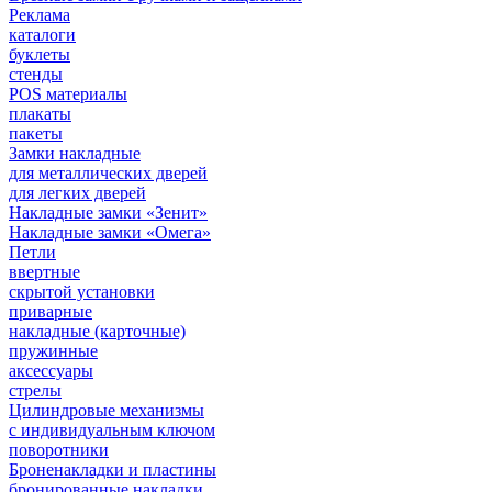
Реклама
каталоги
буклеты
стенды
POS материалы
плакаты
пакеты
Замки накладные
для металлических дверей
для легких дверей
Накладные замки «Зенит»
Накладные замки «Омега»
Петли
ввертные
скрытой установки
приварные
накладные (карточные)
пружинные
аксессуары
стрелы
Цилиндровые механизмы
с индивидуальным ключом
поворотники
Броненакладки и пластины
бронированные накладки