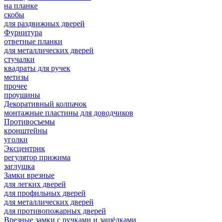
на планке
скобы
для раздвижных дверей
Фурнитура
ответные планки
для металлических дверей
стучалки
квадраты для ручек
метизы
прочее
проушины
Декоративный колпачок
монтажные пластины для доводчиков
Противосъемы
кронштейны
уголки
Эксцентрик
регулятор прижима
заглушка
Замки врезные
для легких дверей
для профильных дверей
для металлических дверей
для противопожарных дверей
Врезные замки с ручками и защёлками