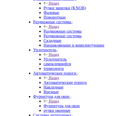
Назад
Ручки защелки (KNOB)
Фалевые
Поворотные
Раздвижные системы
Назад
Раздвижные системы
Раздвижные системы
Складные
Направляющие и комплектующие
Уплотнитель
Назад
Уплотнитель
самоклеящийся
термолента
Автоматические пороги
Назад
Автоматические пороги
Накладные
Врезные
Фурнитура для окон
Назад
Фурнитура для окон
ручки оконные
Системы антипаника