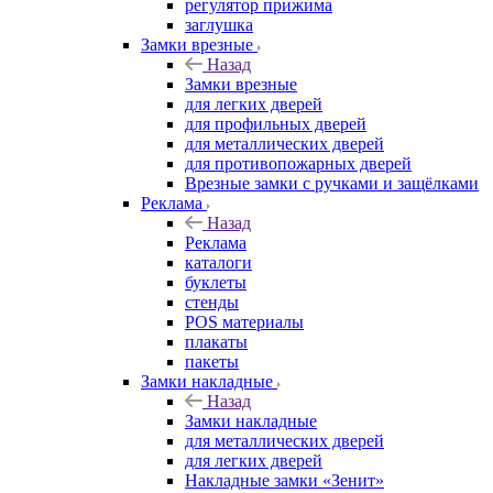
регулятор прижима
заглушка
Замки врезные
Назад
Замки врезные
для легких дверей
для профильных дверей
для металлических дверей
для противопожарных дверей
Врезные замки с ручками и защёлками
Реклама
Назад
Реклама
каталоги
буклеты
стенды
POS материалы
плакаты
пакеты
Замки накладные
Назад
Замки накладные
для металлических дверей
для легких дверей
Накладные замки «Зенит»