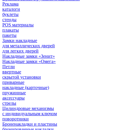
Реклама
каталоги
буклеты
стенды
POS материалы
плакаты
пакеты
Замки накладные
для металлических дверей
для легких дверей
Накладные замки «Зенит»
Накладные замки «Омега»
Петли
ввертные
скрытой установки
приварные
накладные (карточные)
пружинные
аксессуары
стрелы
Цилиндровые механизмы
с индивидуальным ключом
поворотники
Броненакладки и пластины
бронированные накладки