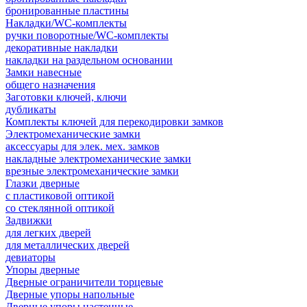
бронированные пластины
Накладки/WC-комплекты
ручки поворотные/WC-комплекты
декоративные накладки
накладки на раздельном основании
Замки навесные
общего назначения
Заготовки ключей, ключи
дубликаты
Комплекты ключей для перекодировки замков
Электромеханические замки
аксессуары для элек. мех. замков
накладные электромеханические замки
врезные электромеханические замки
Глазки дверные
с пластиковой оптикой
со стеклянной оптикой
Задвижки
для легких дверей
для металлических дверей
девиаторы
Упоры дверные
Дверные ограничители торцевые
Дверные упоры напольные
Дверные упоры настенные