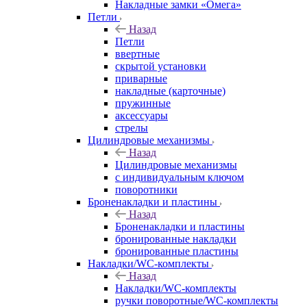
Накладные замки «Омега»
Петли
Назад
Петли
ввертные
скрытой установки
приварные
накладные (карточные)
пружинные
аксессуары
стрелы
Цилиндровые механизмы
Назад
Цилиндровые механизмы
с индивидуальным ключом
поворотники
Броненакладки и пластины
Назад
Броненакладки и пластины
бронированные накладки
бронированные пластины
Накладки/WC-комплекты
Назад
Накладки/WC-комплекты
ручки поворотные/WC-комплекты