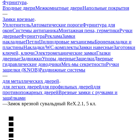
Фурнитура
Входные двери
Межкомнатные двери
Напольные покрытия
—
Замки врезные
Уплотнитель
Автоматические пороги
Фурнитура для
окон
Системы антипаника
Монтажная пена, герметики
Ручки
дверные
Фурнитура
Реклама
Замки
накладные
Петли
Цилиндровые механизмы
Броненакладки и
пластины
Накладки/WC-комплекты
Замки навесные
Заготовки
ключей, ключи
Электромеханические замки
Глазки
дверные
Задвижки
Упоры дверные
Защелки
Дверные
гидравлические доводчики
Мех-мы секретности
Ручки
защелки (KNOB)
Раздвижные системы
—
для металлических дверей
для легких дверей
для профильных дверей
для
противопожарных дверей
Врезные замки с ручками и
защёлками
—
Замок врезной сувальдный RеХ.2.1, 5 кл.