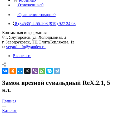
Корзина
0
Отложенные
0
Сравнение товаров
0
8 (34535) 2-55-20
8 (919) 927 24 98
Контактная информация
г. Ялуторовск, ул. Холодильная, 2
г. Заводоуковск, ​ТЦ Элита​Теплякова, 1в
vegard.info@yandex.ru
Вконтакте
Замок врезной сувальдный RеХ.2.1, 5
кл.
Главная
—
Каталог
—