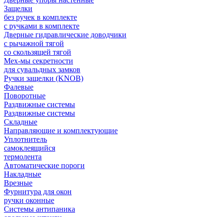
Защелки
без ручек в комплекте
с ручками в комплекте
Дверные гидравлические доводчики
с рычажной тягой
со скользящей тягой
Мех-мы секретности
для сувальдных замков
Ручки защелки (KNOB)
Фалевые
Поворотные
Раздвижные системы
Раздвижные системы
Складные
Направляющие и комплектующие
Уплотнитель
самоклеящийся
термолента
Автоматические пороги
Накладные
Врезные
Фурнитура для окон
ручки оконные
Системы антипаника