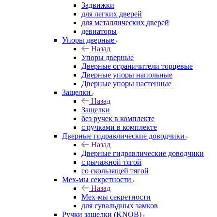
Задвижки
для легких дверей
для металлических дверей
девиаторы
Упоры дверные
Назад
Упоры дверные
Дверные ограничители торцевые
Дверные упоры напольные
Дверные упоры настенные
Защелки
Назад
Защелки
без ручек в комплекте
с ручками в комплекте
Дверные гидравлические доводчики
Назад
Дверные гидравлические доводчики
с рычажной тягой
со скользящей тягой
Мех-мы секретности
Назад
Мех-мы секретности
для сувальдных замков
Ручки защелки (KNOB)