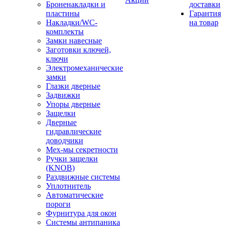
Броненакладки и
доставки
пластины
Гарантия
Накладки/WC-
на товар
комплекты
Замки навесные
Заготовки ключей,
ключи
Электромеханические
замки
Глазки дверные
Задвижки
Упоры дверные
Защелки
Дверные
гидравлические
доводчики
Мех-мы секретности
Ручки защелки
(KNOB)
Раздвижные системы
Уплотнитель
Автоматические
пороги
Фурнитура для окон
Системы антипаника