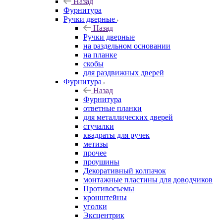
Назад
Фурнитура
Ручки дверные
Назад
Ручки дверные
на раздельном основании
на планке
скобы
для раздвижных дверей
Фурнитура
Назад
Фурнитура
ответные планки
для металлических дверей
стучалки
квадраты для ручек
метизы
прочее
проушины
Декоративный колпачок
монтажные пластины для доводчиков
Противосъемы
кронштейны
уголки
Эксцентрик