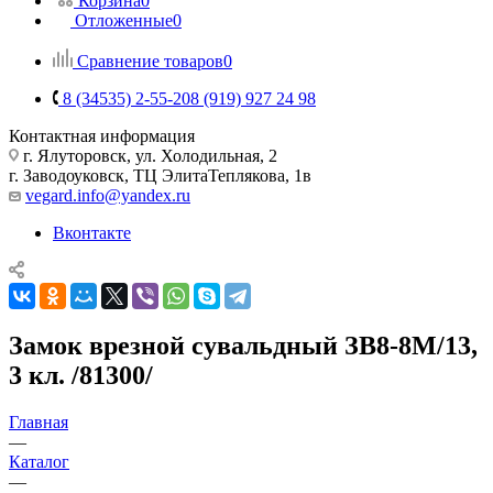
Корзина
0
Отложенные
0
Сравнение товаров
0
8 (34535) 2-55-20
8 (919) 927 24 98
Контактная информация
г. Ялуторовск, ул. Холодильная, 2
г. Заводоуковск, ​ТЦ Элита​Теплякова, 1в
vegard.info@yandex.ru
Вконтакте
Замок врезной сувальдный ЗВ8-8М/13,
3 кл. /81300/
Главная
—
Каталог
—