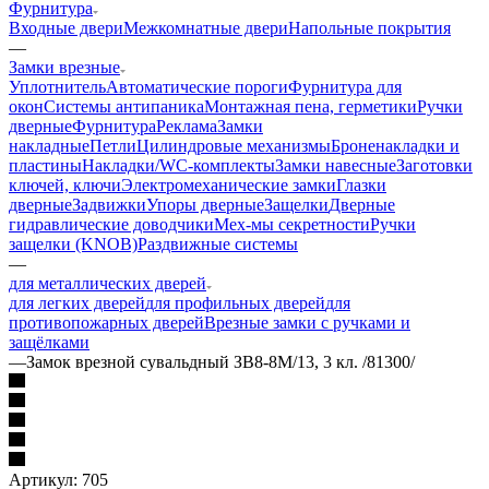
Фурнитура
Входные двери
Межкомнатные двери
Напольные покрытия
—
Замки врезные
Уплотнитель
Автоматические пороги
Фурнитура для
окон
Системы антипаника
Монтажная пена, герметики
Ручки
дверные
Фурнитура
Реклама
Замки
накладные
Петли
Цилиндровые механизмы
Броненакладки и
пластины
Накладки/WC-комплекты
Замки навесные
Заготовки
ключей, ключи
Электромеханические замки
Глазки
дверные
Задвижки
Упоры дверные
Защелки
Дверные
гидравлические доводчики
Мех-мы секретности
Ручки
защелки (KNOB)
Раздвижные системы
—
для металлических дверей
для легких дверей
для профильных дверей
для
противопожарных дверей
Врезные замки с ручками и
защёлками
—
Замок врезной сувальдный ЗВ8-8М/13, 3 кл. /81300/
Артикул:
705