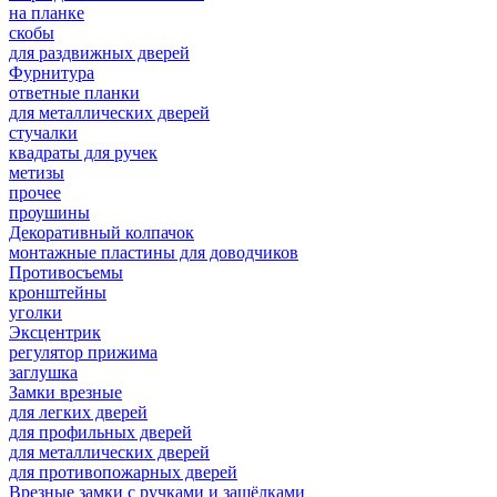
на планке
скобы
для раздвижных дверей
Фурнитура
ответные планки
для металлических дверей
стучалки
квадраты для ручек
метизы
прочее
проушины
Декоративный колпачок
монтажные пластины для доводчиков
Противосъемы
кронштейны
уголки
Эксцентрик
регулятор прижима
заглушка
Замки врезные
для легких дверей
для профильных дверей
для металлических дверей
для противопожарных дверей
Врезные замки с ручками и защёлками