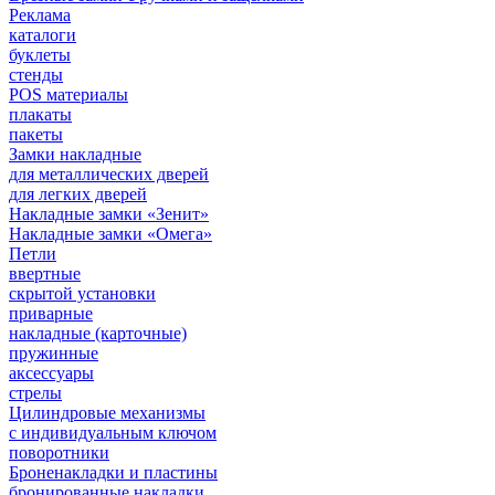
Реклама
каталоги
буклеты
стенды
POS материалы
плакаты
пакеты
Замки накладные
для металлических дверей
для легких дверей
Накладные замки «Зенит»
Накладные замки «Омега»
Петли
ввертные
скрытой установки
приварные
накладные (карточные)
пружинные
аксессуары
стрелы
Цилиндровые механизмы
с индивидуальным ключом
поворотники
Броненакладки и пластины
бронированные накладки