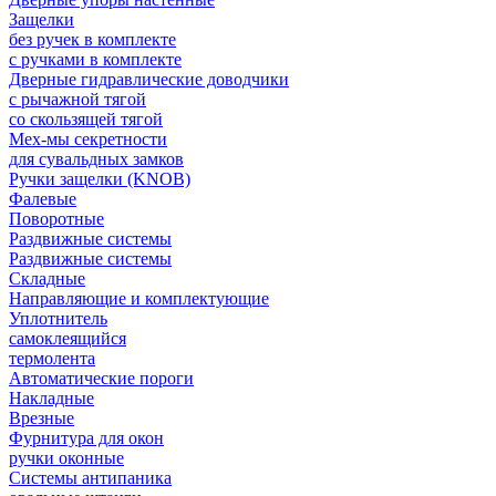
Защелки
без ручек в комплекте
с ручками в комплекте
Дверные гидравлические доводчики
с рычажной тягой
со скользящей тягой
Мех-мы секретности
для сувальдных замков
Ручки защелки (KNOB)
Фалевые
Поворотные
Раздвижные системы
Раздвижные системы
Складные
Направляющие и комплектующие
Уплотнитель
самоклеящийся
термолента
Автоматические пороги
Накладные
Врезные
Фурнитура для окон
ручки оконные
Системы антипаника