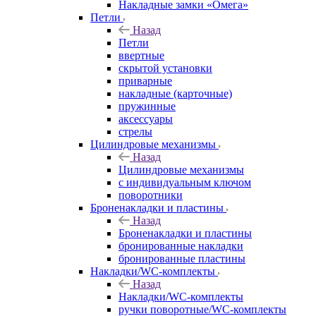
Накладные замки «Омега»
Петли
Назад
Петли
ввертные
скрытой установки
приварные
накладные (карточные)
пружинные
аксессуары
стрелы
Цилиндровые механизмы
Назад
Цилиндровые механизмы
с индивидуальным ключом
поворотники
Броненакладки и пластины
Назад
Броненакладки и пластины
бронированные накладки
бронированные пластины
Накладки/WC-комплекты
Назад
Накладки/WC-комплекты
ручки поворотные/WC-комплекты