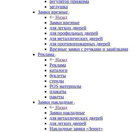
регулятор прижима
заглушка
Замки врезные
Назад
Замки врезные
для легких дверей
для профильных дверей
для металлических дверей
для противопожарных дверей
Врезные замки с ручками и защёлками
Реклама
Назад
Реклама
каталоги
буклеты
стенды
POS материалы
плакаты
пакеты
Замки накладные
Назад
Замки накладные
для металлических дверей
для легких дверей
Накладные замки «Зенит»