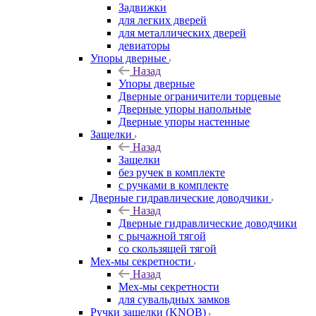
Задвижки
для легких дверей
для металлических дверей
девиаторы
Упоры дверные
Назад
Упоры дверные
Дверные ограничители торцевые
Дверные упоры напольные
Дверные упоры настенные
Защелки
Назад
Защелки
без ручек в комплекте
с ручками в комплекте
Дверные гидравлические доводчики
Назад
Дверные гидравлические доводчики
с рычажной тягой
со скользящей тягой
Мех-мы секретности
Назад
Мех-мы секретности
для сувальдных замков
Ручки защелки (KNOB)