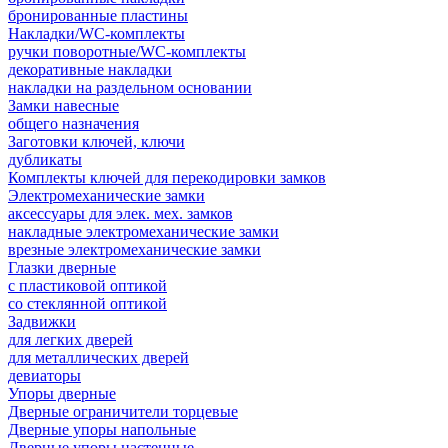
бронированные пластины
Накладки/WC-комплекты
ручки поворотные/WC-комплекты
декоративные накладки
накладки на раздельном основании
Замки навесные
общего назначения
Заготовки ключей, ключи
дубликаты
Комплекты ключей для перекодировки замков
Электромеханические замки
аксессуары для элек. мех. замков
накладные электромеханические замки
врезные электромеханические замки
Глазки дверные
с пластиковой оптикой
со стеклянной оптикой
Задвижки
для легких дверей
для металлических дверей
девиаторы
Упоры дверные
Дверные ограничители торцевые
Дверные упоры напольные
Дверные упоры настенные