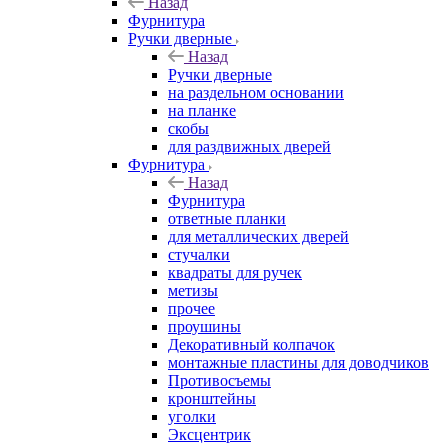
Назад
Фурнитура
Ручки дверные
Назад
Ручки дверные
на раздельном основании
на планке
скобы
для раздвижных дверей
Фурнитура
Назад
Фурнитура
ответные планки
для металлических дверей
стучалки
квадраты для ручек
метизы
прочее
проушины
Декоративный колпачок
монтажные пластины для доводчиков
Противосъемы
кронштейны
уголки
Эксцентрик