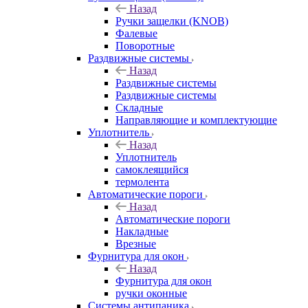
Назад
Ручки защелки (KNOB)
Фалевые
Поворотные
Раздвижные системы
Назад
Раздвижные системы
Раздвижные системы
Складные
Направляющие и комплектующие
Уплотнитель
Назад
Уплотнитель
самоклеящийся
термолента
Автоматические пороги
Назад
Автоматические пороги
Накладные
Врезные
Фурнитура для окон
Назад
Фурнитура для окон
ручки оконные
Системы антипаника