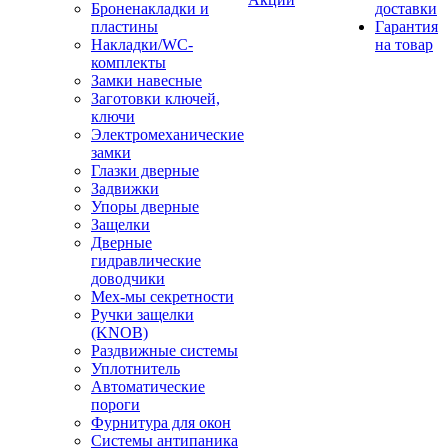
Броненакладки и
доставки
пластины
Гарантия
Накладки/WC-
на товар
комплекты
Замки навесные
Заготовки ключей,
ключи
Электромеханические
замки
Глазки дверные
Задвижки
Упоры дверные
Защелки
Дверные
гидравлические
доводчики
Мех-мы секретности
Ручки защелки
(KNOB)
Раздвижные системы
Уплотнитель
Автоматические
пороги
Фурнитура для окон
Системы антипаника