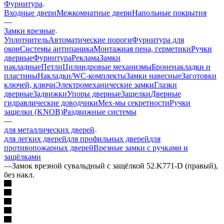
Фурнитура
Входные двери
Межкомнатные двери
Напольные покрытия
—
Замки врезные
Уплотнитель
Автоматические пороги
Фурнитура для
окон
Системы антипаника
Монтажная пена, герметики
Ручки
дверные
Фурнитура
Реклама
Замки
накладные
Петли
Цилиндровые механизмы
Броненакладки и
пластины
Накладки/WC-комплекты
Замки навесные
Заготовки
ключей, ключи
Электромеханические замки
Глазки
дверные
Задвижки
Упоры дверные
Защелки
Дверные
гидравлические доводчики
Мех-мы секретности
Ручки
защелки (KNOB)
Раздвижные системы
—
для металлических дверей
для легких дверей
для профильных дверей
для
противопожарных дверей
Врезные замки с ручками и
защёлками
—
Замок врезной сувальдный с защёлкой 52.K771-D (правый),
без накл.