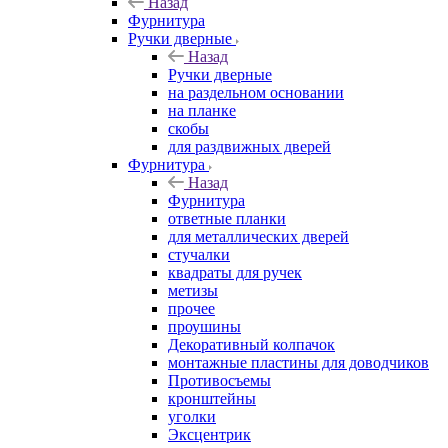
Назад
Фурнитура
Ручки дверные
Назад
Ручки дверные
на раздельном основании
на планке
скобы
для раздвижных дверей
Фурнитура
Назад
Фурнитура
ответные планки
для металлических дверей
стучалки
квадраты для ручек
метизы
прочее
проушины
Декоративный колпачок
монтажные пластины для доводчиков
Противосъемы
кронштейны
уголки
Эксцентрик