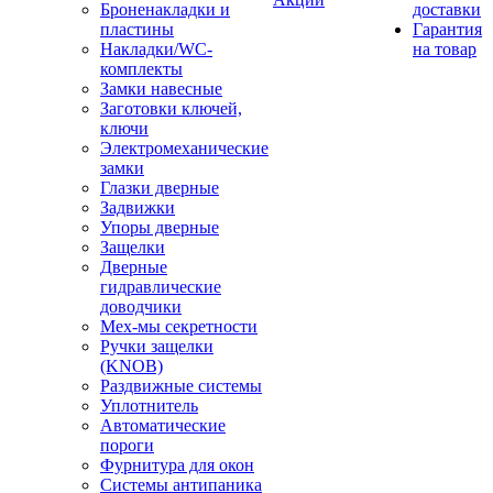
Броненакладки и
доставки
пластины
Гарантия
Накладки/WC-
на товар
комплекты
Замки навесные
Заготовки ключей,
ключи
Электромеханические
замки
Глазки дверные
Задвижки
Упоры дверные
Защелки
Дверные
гидравлические
доводчики
Мех-мы секретности
Ручки защелки
(KNOB)
Раздвижные системы
Уплотнитель
Автоматические
пороги
Фурнитура для окон
Системы антипаника