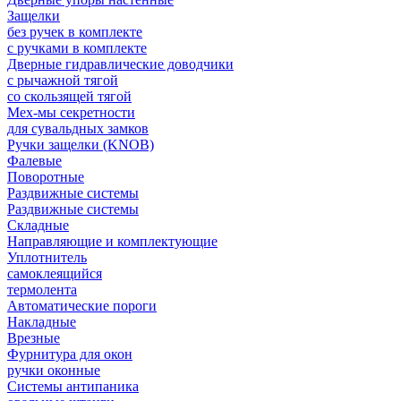
Защелки
без ручек в комплекте
с ручками в комплекте
Дверные гидравлические доводчики
с рычажной тягой
со скользящей тягой
Мех-мы секретности
для сувальдных замков
Ручки защелки (KNOB)
Фалевые
Поворотные
Раздвижные системы
Раздвижные системы
Складные
Направляющие и комплектующие
Уплотнитель
самоклеящийся
термолента
Автоматические пороги
Накладные
Врезные
Фурнитура для окон
ручки оконные
Системы антипаника