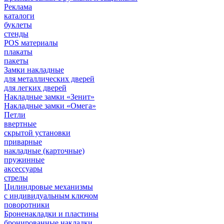
Реклама
каталоги
буклеты
стенды
POS материалы
плакаты
пакеты
Замки накладные
для металлических дверей
для легких дверей
Накладные замки «Зенит»
Накладные замки «Омега»
Петли
ввертные
скрытой установки
приварные
накладные (карточные)
пружинные
аксессуары
стрелы
Цилиндровые механизмы
с индивидуальным ключом
поворотники
Броненакладки и пластины
бронированные накладки