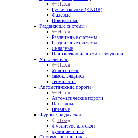
Назад
Ручки защелки (KNOB)
Фалевые
Поворотные
Раздвижные системы
Назад
Раздвижные системы
Раздвижные системы
Складные
Направляющие и комплектующие
Уплотнитель
Назад
Уплотнитель
самоклеящийся
термолента
Автоматические пороги
Назад
Автоматические пороги
Накладные
Врезные
Фурнитура для окон
Назад
Фурнитура для окон
ручки оконные
Системы антипаника