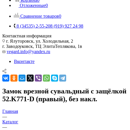
Корзина
0
Отложенные
0
Сравнение товаров
0
8 (34535) 2-55-20
8 (919) 927 24 98
Контактная информация
г. Ялуторовск, ул. Холодильная, 2
г. Заводоуковск, ​ТЦ Элита​Теплякова, 1в
vegard.info@yandex.ru
Вконтакте
Замок врезной сувальдный с защёлкой
52.K771-D (правый), без накл.
Главная
—
Каталог
—