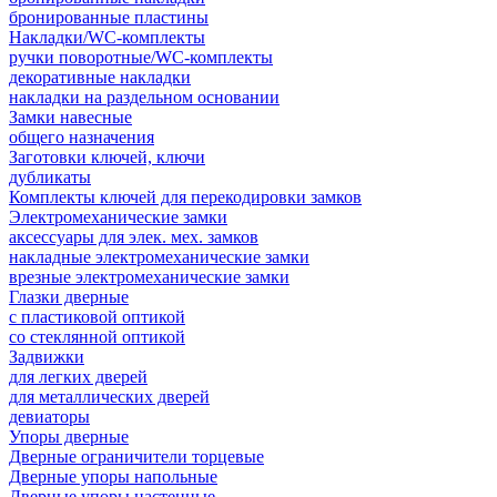
бронированные пластины
Накладки/WC-комплекты
ручки поворотные/WC-комплекты
декоративные накладки
накладки на раздельном основании
Замки навесные
общего назначения
Заготовки ключей, ключи
дубликаты
Комплекты ключей для перекодировки замков
Электромеханические замки
аксессуары для элек. мех. замков
накладные электромеханические замки
врезные электромеханические замки
Глазки дверные
с пластиковой оптикой
со стеклянной оптикой
Задвижки
для легких дверей
для металлических дверей
девиаторы
Упоры дверные
Дверные ограничители торцевые
Дверные упоры напольные
Дверные упоры настенные