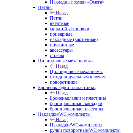
Накладные замки «Омега»
Петли
Назад
Петли
ввертные
скрытой установки
приварные
накладные (карточные)
пружинные
аксессуары
стрелы
Цилиндровые механизмы
Назад
Цилиндровые механизмы
с индивидуальным ключом
поворотники
Броненакладки и пластины
Назад
Броненакладки и пластины
бронированные накладки
бронированные пластины
Накладки/WC-комплекты
Назад
Накладки/WC-комплекты
ручки поворотные/WC-комплекты