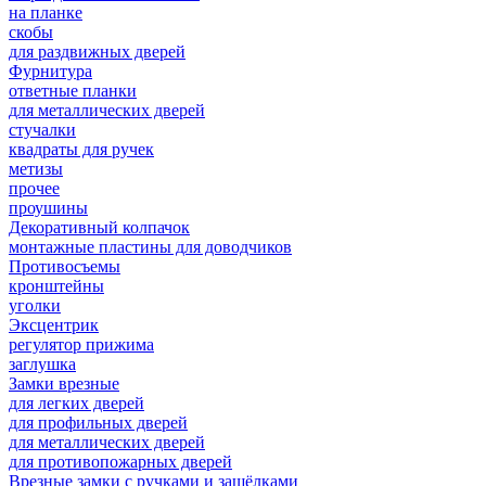
на планке
скобы
для раздвижных дверей
Фурнитура
ответные планки
для металлических дверей
стучалки
квадраты для ручек
метизы
прочее
проушины
Декоративный колпачок
монтажные пластины для доводчиков
Противосъемы
кронштейны
уголки
Эксцентрик
регулятор прижима
заглушка
Замки врезные
для легких дверей
для профильных дверей
для металлических дверей
для противопожарных дверей
Врезные замки с ручками и защёлками