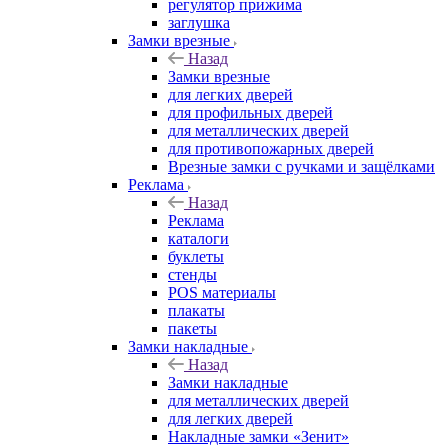
регулятор прижима
заглушка
Замки врезные
Назад
Замки врезные
для легких дверей
для профильных дверей
для металлических дверей
для противопожарных дверей
Врезные замки с ручками и защёлками
Реклама
Назад
Реклама
каталоги
буклеты
стенды
POS материалы
плакаты
пакеты
Замки накладные
Назад
Замки накладные
для металлических дверей
для легких дверей
Накладные замки «Зенит»