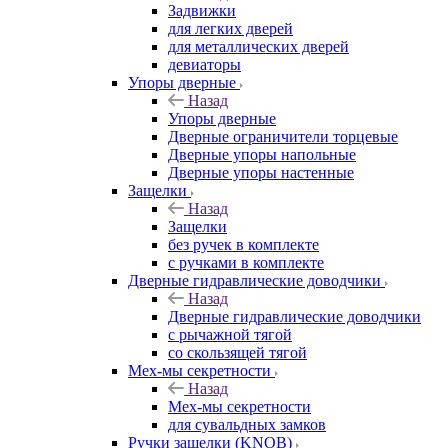
Задвижки
для легких дверей
для металлических дверей
девиаторы
Упоры дверные
Назад
Упоры дверные
Дверные ограничители торцевые
Дверные упоры напольные
Дверные упоры настенные
Защелки
Назад
Защелки
без ручек в комплекте
с ручками в комплекте
Дверные гидравлические доводчики
Назад
Дверные гидравлические доводчики
с рычажной тягой
со скользящей тягой
Мех-мы секретности
Назад
Мех-мы секретности
для сувальдных замков
Ручки защелки (KNOB)