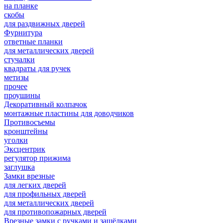
на планке
скобы
для раздвижных дверей
Фурнитура
ответные планки
для металлических дверей
стучалки
квадраты для ручек
метизы
прочее
проушины
Декоративный колпачок
монтажные пластины для доводчиков
Противосъемы
кронштейны
уголки
Эксцентрик
регулятор прижима
заглушка
Замки врезные
для легких дверей
для профильных дверей
для металлических дверей
для противопожарных дверей
Врезные замки с ручками и защёлками