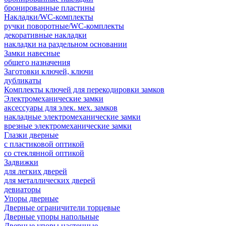
бронированные пластины
Накладки/WC-комплекты
ручки поворотные/WC-комплекты
декоративные накладки
накладки на раздельном основании
Замки навесные
общего назначения
Заготовки ключей, ключи
дубликаты
Комплекты ключей для перекодировки замков
Электромеханические замки
аксессуары для элек. мех. замков
накладные электромеханические замки
врезные электромеханические замки
Глазки дверные
с пластиковой оптикой
со стеклянной оптикой
Задвижки
для легких дверей
для металлических дверей
девиаторы
Упоры дверные
Дверные ограничители торцевые
Дверные упоры напольные
Дверные упоры настенные