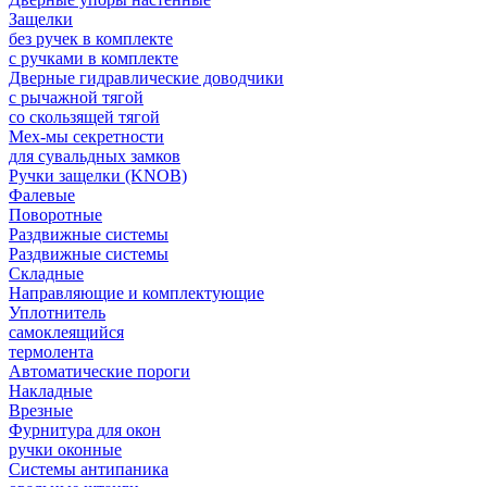
Защелки
без ручек в комплекте
с ручками в комплекте
Дверные гидравлические доводчики
с рычажной тягой
со скользящей тягой
Мех-мы секретности
для сувальдных замков
Ручки защелки (KNOB)
Фалевые
Поворотные
Раздвижные системы
Раздвижные системы
Складные
Направляющие и комплектующие
Уплотнитель
самоклеящийся
термолента
Автоматические пороги
Накладные
Врезные
Фурнитура для окон
ручки оконные
Системы антипаника