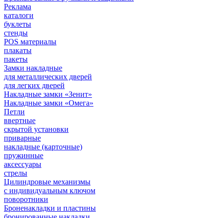
Реклама
каталоги
буклеты
стенды
POS материалы
плакаты
пакеты
Замки накладные
для металлических дверей
для легких дверей
Накладные замки «Зенит»
Накладные замки «Омега»
Петли
ввертные
скрытой установки
приварные
накладные (карточные)
пружинные
аксессуары
стрелы
Цилиндровые механизмы
с индивидуальным ключом
поворотники
Броненакладки и пластины
бронированные накладки