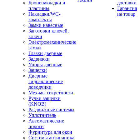
Броненакладки и
доставки
пластины
Гарантия
Накладки/WC-
на товар
комплекты
Замки навесные
Заготовки ключей,
ключи
Электромеханические
замки
Глазки дверные
Задвижки
Упоры дверные
Защелки
Дверные
гидравлические
доводчики
Мех-мы секретности
Ручки защелки
(KNOB)
Раздвижные системы
Уплотнитель
Автоматические
пороги
Фурнитура для окон
Системы антипаника