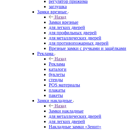
регулятор прижима
заглушка
Замки врезные
Назад
Замки врезные
для легких дверей
для профильных дверей
для металлических дверей
для противопожарных дверей
Врезные замки с ручками и защёлками
Реклама
Назад
Реклама
каталоги
буклеты
стенды
POS материалы
плакаты
пакеты
Замки накладные
Назад
Замки накладные
для металлических дверей
для легких дверей
Накладные замки «Зенит»