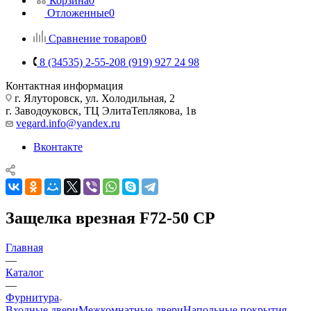
Корзина
0
Отложенные
0
Сравнение товаров
0
8 (34535) 2-55-20
8 (919) 927 24 98
Контактная информация
г. Ялуторовск, ул. Холодильная, 2
г. Заводоуковск, ​ТЦ Элита​Теплякова, 1в
vegard.info@yandex.ru
Вконтакте
Защелка врезная F72-50 CP
Главная
—
Каталог
—
Фурнитура
Входные двери
Межкомнатные двери
Напольные покрытия