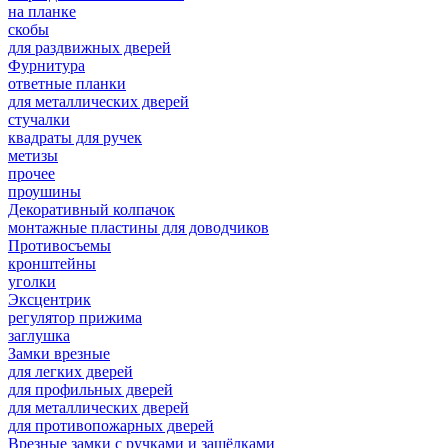
на планке
скобы
для раздвижных дверей
Фурнитура
ответные планки
для металлических дверей
стучалки
квадраты для ручек
метизы
прочее
проушины
Декоративный колпачок
монтажные пластины для доводчиков
Противосъемы
кронштейны
уголки
Эксцентрик
регулятор прижима
заглушка
Замки врезные
для легких дверей
для профильных дверей
для металлических дверей
для противопожарных дверей
Врезные замки с ручками и защёлками