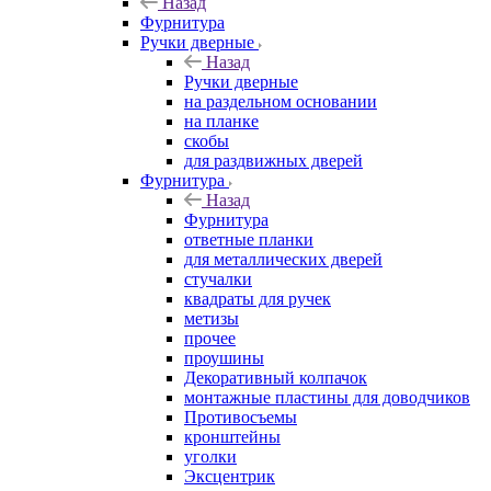
Назад
Фурнитура
Ручки дверные
Назад
Ручки дверные
на раздельном основании
на планке
скобы
для раздвижных дверей
Фурнитура
Назад
Фурнитура
ответные планки
для металлических дверей
стучалки
квадраты для ручек
метизы
прочее
проушины
Декоративный колпачок
монтажные пластины для доводчиков
Противосъемы
кронштейны
уголки
Эксцентрик