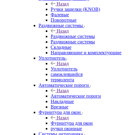
Назад
Ручки защелки (KNOB)
Фалевые
Поворотные
Раздвижные системы
Назад
Раздвижные системы
Раздвижные системы
Складные
Направляющие и комплектующие
Уплотнитель
Назад
Уплотнитель
самоклеящийся
термолента
Автоматические пороги
Назад
Автоматические пороги
Накладные
Врезные
Фурнитура для окон
Назад
Фурнитура для окон
ручки оконные
Системы антипаника