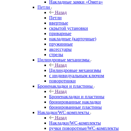
Накладные замки «Омега»
Петли
Назад
Петли
ввертные
скрытой установки
приварные
накладные (карточные)
пружинные
аксессуары
стрелы
Цилиндровые механизмы
Назад
Цилиндровые механизмы
с индивидуальным ключом
поворотники
Броненакладки и пластины
Назад
Броненакладки и пластины
бронированные накладки
бронированные пластины
Накладки/WC-комплекты
Назад
Накладки/WC-комплекты
ручки поворотные/WC-комплекты