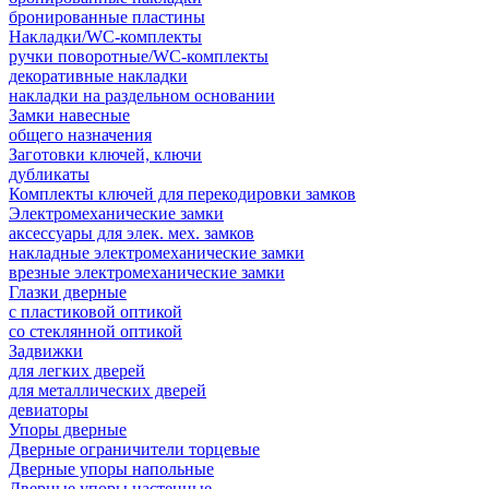
бронированные пластины
Накладки/WC-комплекты
ручки поворотные/WC-комплекты
декоративные накладки
накладки на раздельном основании
Замки навесные
общего назначения
Заготовки ключей, ключи
дубликаты
Комплекты ключей для перекодировки замков
Электромеханические замки
аксессуары для элек. мех. замков
накладные электромеханические замки
врезные электромеханические замки
Глазки дверные
с пластиковой оптикой
со стеклянной оптикой
Задвижки
для легких дверей
для металлических дверей
девиаторы
Упоры дверные
Дверные ограничители торцевые
Дверные упоры напольные
Дверные упоры настенные