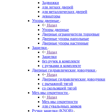
Задвижки
для легких дверей
для металлических дверей
девиаторы
Упоры дверные
Назад
Упоры дверные
Дверные ограничители торцевые
Дверные упоры напольные
Дверные упоры настенные
Защелки
Назад
Защелки
без ручек в комплекте
с ручками в комплекте
Дверные гидравлические доводчики
Назад
Дверные гидравлические доводчики
с рычажной тягой
со скользящей тягой
Мех-мы секретности
Назад
Мех-мы секретности
для сувальдных замков
Ручки защелки (KNOB)