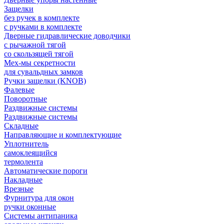
Защелки
без ручек в комплекте
с ручками в комплекте
Дверные гидравлические доводчики
с рычажной тягой
со скользящей тягой
Мех-мы секретности
для сувальдных замков
Ручки защелки (KNOB)
Фалевые
Поворотные
Раздвижные системы
Раздвижные системы
Складные
Направляющие и комплектующие
Уплотнитель
самоклеящийся
термолента
Автоматические пороги
Накладные
Врезные
Фурнитура для окон
ручки оконные
Системы антипаника