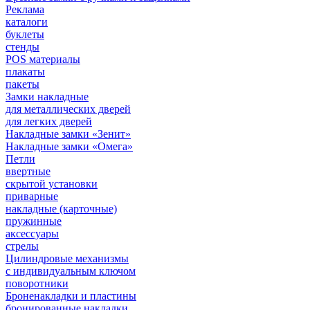
Реклама
каталоги
буклеты
стенды
POS материалы
плакаты
пакеты
Замки накладные
для металлических дверей
для легких дверей
Накладные замки «Зенит»
Накладные замки «Омега»
Петли
ввертные
скрытой установки
приварные
накладные (карточные)
пружинные
аксессуары
стрелы
Цилиндровые механизмы
с индивидуальным ключом
поворотники
Броненакладки и пластины
бронированные накладки