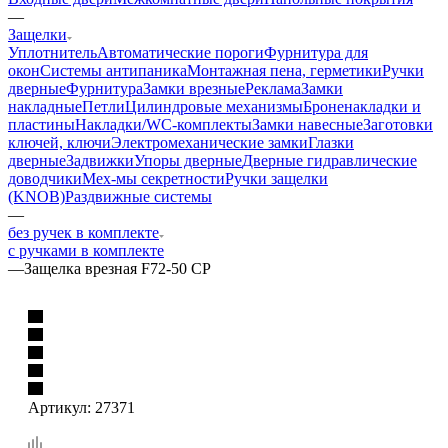
—
Защелки
Уплотнитель
Автоматические пороги
Фурнитура для
окон
Системы антипаника
Монтажная пена, герметики
Ручки
дверные
Фурнитура
Замки врезные
Реклама
Замки
накладные
Петли
Цилиндровые механизмы
Броненакладки и
пластины
Накладки/WC-комплекты
Замки навесные
Заготовки
ключей, ключи
Электромеханические замки
Глазки
дверные
Задвижки
Упоры дверные
Дверные гидравлические
доводчики
Мех-мы секретности
Ручки защелки
(KNOB)
Раздвижные системы
—
без ручек в комплекте
с ручками в комплекте
—
Защелка врезная F72-50 CP
Артикул:
27371