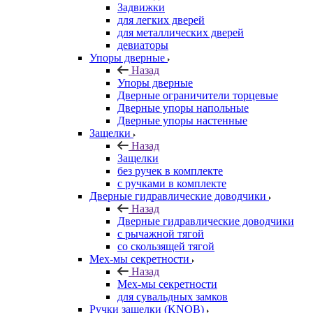
Задвижки
для легких дверей
для металлических дверей
девиаторы
Упоры дверные
Назад
Упоры дверные
Дверные ограничители торцевые
Дверные упоры напольные
Дверные упоры настенные
Защелки
Назад
Защелки
без ручек в комплекте
с ручками в комплекте
Дверные гидравлические доводчики
Назад
Дверные гидравлические доводчики
с рычажной тягой
со скользящей тягой
Мех-мы секретности
Назад
Мех-мы секретности
для сувальдных замков
Ручки защелки (KNOB)