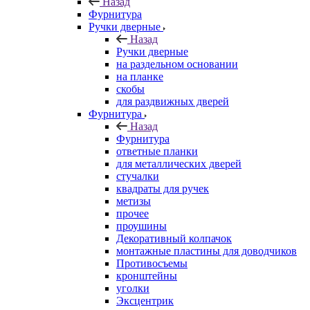
Назад
Фурнитура
Ручки дверные
Назад
Ручки дверные
на раздельном основании
на планке
скобы
для раздвижных дверей
Фурнитура
Назад
Фурнитура
ответные планки
для металлических дверей
стучалки
квадраты для ручек
метизы
прочее
проушины
Декоративный колпачок
монтажные пластины для доводчиков
Противосъемы
кронштейны
уголки
Эксцентрик