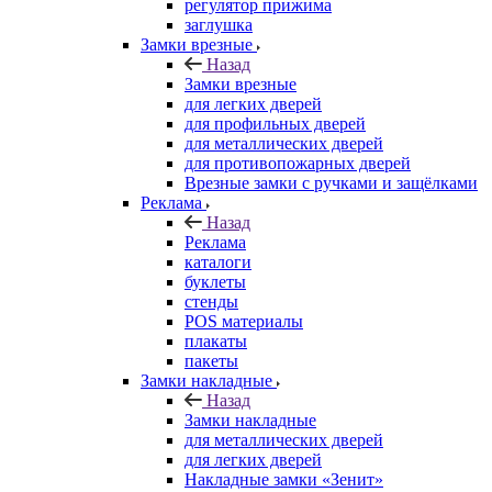
регулятор прижима
заглушка
Замки врезные
Назад
Замки врезные
для легких дверей
для профильных дверей
для металлических дверей
для противопожарных дверей
Врезные замки с ручками и защёлками
Реклама
Назад
Реклама
каталоги
буклеты
стенды
POS материалы
плакаты
пакеты
Замки накладные
Назад
Замки накладные
для металлических дверей
для легких дверей
Накладные замки «Зенит»