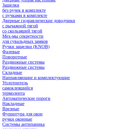
Защелки
без ручек в комплекте
с ручками в комплекте
Дверные гидравлические доводчики
с рычажной тягой
со скользящей тягой
Мех-мы секретности
для сувальдных замков
Ручки защелки (KNOB)
Фалевые
Поворотные
Раздвижные системы
Раздвижные системы
Складные
Направляющие и комплектующие
Уплотнитель
самоклеящийся
термолента
Автоматические пороги
Накладные
Врезные
Фурнитура для окон
ручки оконные
Системы антипаника