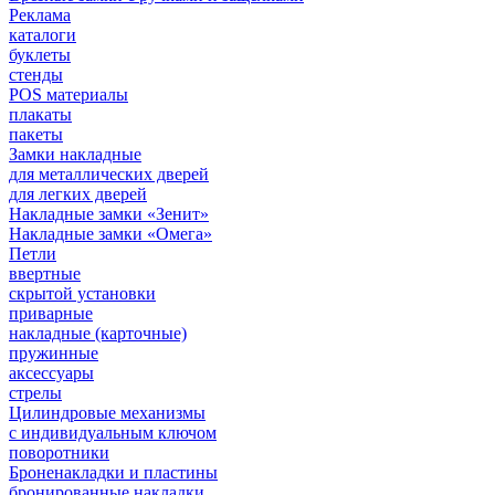
Реклама
каталоги
буклеты
стенды
POS материалы
плакаты
пакеты
Замки накладные
для металлических дверей
для легких дверей
Накладные замки «Зенит»
Накладные замки «Омега»
Петли
ввертные
скрытой установки
приварные
накладные (карточные)
пружинные
аксессуары
стрелы
Цилиндровые механизмы
с индивидуальным ключом
поворотники
Броненакладки и пластины
бронированные накладки