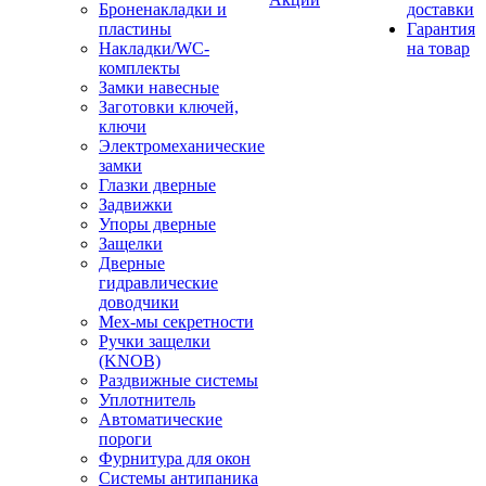
Броненакладки и
доставки
пластины
Гарантия
Накладки/WC-
на товар
комплекты
Замки навесные
Заготовки ключей,
ключи
Электромеханические
замки
Глазки дверные
Задвижки
Упоры дверные
Защелки
Дверные
гидравлические
доводчики
Мех-мы секретности
Ручки защелки
(KNOB)
Раздвижные системы
Уплотнитель
Автоматические
пороги
Фурнитура для окон
Системы антипаника