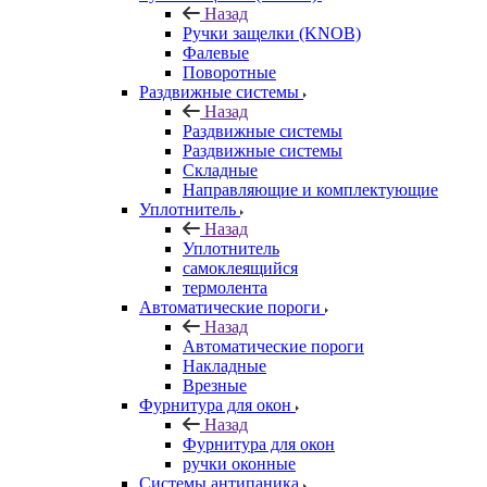
Назад
Ручки защелки (KNOB)
Фалевые
Поворотные
Раздвижные системы
Назад
Раздвижные системы
Раздвижные системы
Складные
Направляющие и комплектующие
Уплотнитель
Назад
Уплотнитель
самоклеящийся
термолента
Автоматические пороги
Назад
Автоматические пороги
Накладные
Врезные
Фурнитура для окон
Назад
Фурнитура для окон
ручки оконные
Системы антипаника