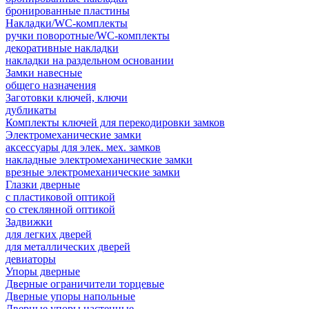
бронированные пластины
Накладки/WC-комплекты
ручки поворотные/WC-комплекты
декоративные накладки
накладки на раздельном основании
Замки навесные
общего назначения
Заготовки ключей, ключи
дубликаты
Комплекты ключей для перекодировки замков
Электромеханические замки
аксессуары для элек. мех. замков
накладные электромеханические замки
врезные электромеханические замки
Глазки дверные
с пластиковой оптикой
со стеклянной оптикой
Задвижки
для легких дверей
для металлических дверей
девиаторы
Упоры дверные
Дверные ограничители торцевые
Дверные упоры напольные
Дверные упоры настенные