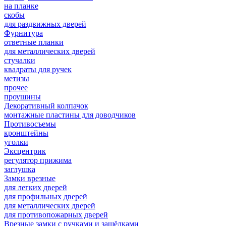
на планке
скобы
для раздвижных дверей
Фурнитура
ответные планки
для металлических дверей
стучалки
квадраты для ручек
метизы
прочее
проушины
Декоративный колпачок
монтажные пластины для доводчиков
Противосъемы
кронштейны
уголки
Эксцентрик
регулятор прижима
заглушка
Замки врезные
для легких дверей
для профильных дверей
для металлических дверей
для противопожарных дверей
Врезные замки с ручками и защёлками