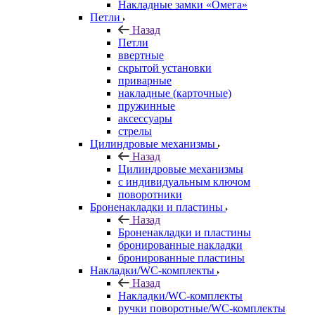
Накладные замки «Омега»
Петли
Назад
Петли
ввертные
скрытой установки
приварные
накладные (карточные)
пружинные
аксессуары
стрелы
Цилиндровые механизмы
Назад
Цилиндровые механизмы
с индивидуальным ключом
поворотники
Броненакладки и пластины
Назад
Броненакладки и пластины
бронированные накладки
бронированные пластины
Накладки/WC-комплекты
Назад
Накладки/WC-комплекты
ручки поворотные/WC-комплекты