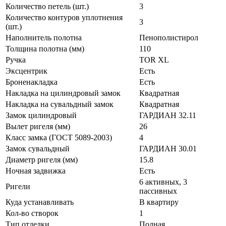
Количество петель (шт.)
3
Количество контуров уплотнения
3
(шт.)
Наполнитель полотна
Пенополистирол
Толщина полотна (мм)
110
Ручка
TOR ХL
Эксцентрик
Есть
Броненакладка
Есть
Накладка на цилиндровый замок
Квадратная
Накладка на сувальдный замок
Квадратная
Замок цилиндровый
ГАРДИАН 32.11
Вылет ригеля (мм)
26
Класс замка (ГОСТ 5089-2003)
4
Замок сувальдный
ГАРДИАН 30.01
Диаметр ригеля (мм)
15.8
Ночная задвижка
Есть
6 активных, 3
Ригели
пассивных
Куда устанавливать
В квартиру
Кол-во створок
1
Тип отделки
Полная