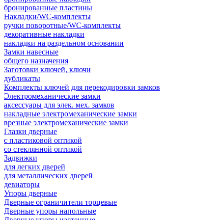
бронированные пластины
Накладки/WC-комплекты
ручки поворотные/WC-комплекты
декоративные накладки
накладки на раздельном основании
Замки навесные
общего назначения
Заготовки ключей, ключи
дубликаты
Комплекты ключей для перекодировки замков
Электромеханические замки
аксессуары для элек. мех. замков
накладные электромеханические замки
врезные электромеханические замки
Глазки дверные
с пластиковой оптикой
со стеклянной оптикой
Задвижки
для легких дверей
для металлических дверей
девиаторы
Упоры дверные
Дверные ограничители торцевые
Дверные упоры напольные
Дверные упоры настенные