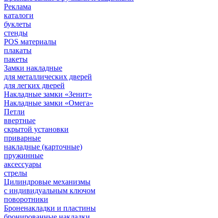
Реклама
каталоги
буклеты
стенды
POS материалы
плакаты
пакеты
Замки накладные
для металлических дверей
для легких дверей
Накладные замки «Зенит»
Накладные замки «Омега»
Петли
ввертные
скрытой установки
приварные
накладные (карточные)
пружинные
аксессуары
стрелы
Цилиндровые механизмы
с индивидуальным ключом
поворотники
Броненакладки и пластины
бронированные накладки