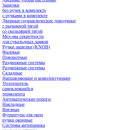
Защелки
без ручек в комплекте
с ручками в комплекте
Дверные гидравлические доводчики
с рычажной тягой
со скользящей тягой
Мех-мы секретности
для сувальдных замков
Ручки защелки (KNOB)
Фалевые
Поворотные
Раздвижные системы
Раздвижные системы
Складные
Направляющие и комплектующие
Уплотнитель
самоклеящийся
термолента
Автоматические пороги
Накладные
Врезные
Фурнитура для окон
ручки оконные
Системы антипаника