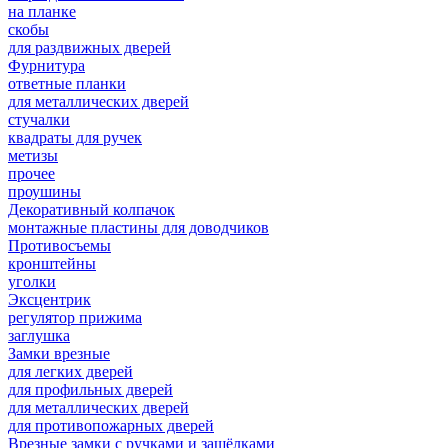
на планке
скобы
для раздвижных дверей
Фурнитура
ответные планки
для металлических дверей
стучалки
квадраты для ручек
метизы
прочее
проушины
Декоративный колпачок
монтажные пластины для доводчиков
Противосъемы
кронштейны
уголки
Эксцентрик
регулятор прижима
заглушка
Замки врезные
для легких дверей
для профильных дверей
для металлических дверей
для противопожарных дверей
Врезные замки с ручками и защёлками