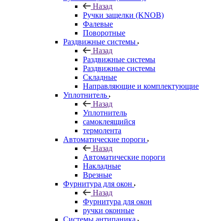
Назад
Ручки защелки (KNOB)
Фалевые
Поворотные
Раздвижные системы
Назад
Раздвижные системы
Раздвижные системы
Складные
Направляющие и комплектующие
Уплотнитель
Назад
Уплотнитель
самоклеящийся
термолента
Автоматические пороги
Назад
Автоматические пороги
Накладные
Врезные
Фурнитура для окон
Назад
Фурнитура для окон
ручки оконные
Системы антипаника