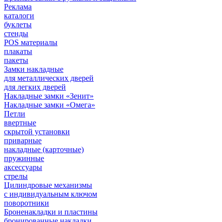
Реклама
каталоги
буклеты
стенды
POS материалы
плакаты
пакеты
Замки накладные
для металлических дверей
для легких дверей
Накладные замки «Зенит»
Накладные замки «Омега»
Петли
ввертные
скрытой установки
приварные
накладные (карточные)
пружинные
аксессуары
стрелы
Цилиндровые механизмы
с индивидуальным ключом
поворотники
Броненакладки и пластины
бронированные накладки