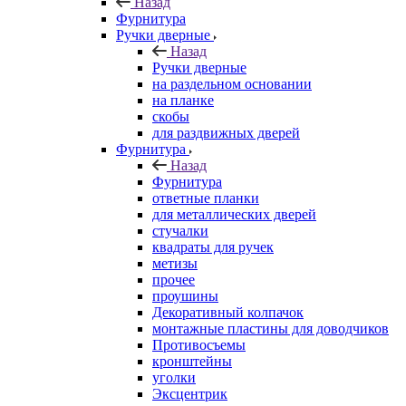
Назад
Фурнитура
Ручки дверные
Назад
Ручки дверные
на раздельном основании
на планке
скобы
для раздвижных дверей
Фурнитура
Назад
Фурнитура
ответные планки
для металлических дверей
стучалки
квадраты для ручек
метизы
прочее
проушины
Декоративный колпачок
монтажные пластины для доводчиков
Противосъемы
кронштейны
уголки
Эксцентрик