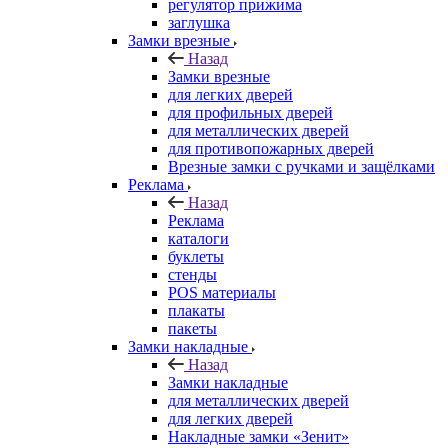
регулятор прижима
заглушка
Замки врезные
Назад
Замки врезные
для легких дверей
для профильных дверей
для металлических дверей
для противопожарных дверей
Врезные замки с ручками и защёлками
Реклама
Назад
Реклама
каталоги
буклеты
стенды
POS материалы
плакаты
пакеты
Замки накладные
Назад
Замки накладные
для металлических дверей
для легких дверей
Накладные замки «Зенит»