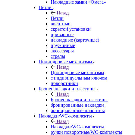
Накладные замки «Омега»
Петли
Назад
Петли
ввертные
скрытой установки
приварные
накладные (карточные)
пружинные
аксессуары
стрелы
Цилиндровые механизмы
Назад
Цилиндровые механизмы
с индивидуальным ключом
поворотники
Броненакладки и пластины
Назад
Броненакладки и пластины
бронированные накладки
бронированные пластины
Накладки/WC-комплекты
Назад
Накладки/WC-комплекты
ручки поворотные/WC-комплекты