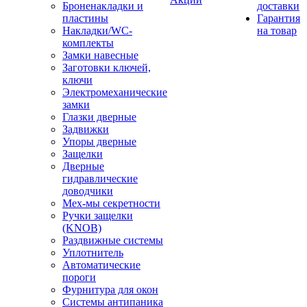
Броненакладки и
доставки
пластины
Гарантия
Накладки/WC-
на товар
комплекты
Замки навесные
Заготовки ключей,
ключи
Электромеханические
замки
Глазки дверные
Задвижки
Упоры дверные
Защелки
Дверные
гидравлические
доводчики
Мех-мы секретности
Ручки защелки
(KNOB)
Раздвижные системы
Уплотнитель
Автоматические
пороги
Фурнитура для окон
Системы антипаника