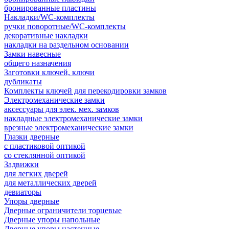
бронированные пластины
Накладки/WC-комплекты
ручки поворотные/WC-комплекты
декоративные накладки
накладки на раздельном основании
Замки навесные
общего назначения
Заготовки ключей, ключи
дубликаты
Комплекты ключей для перекодировки замков
Электромеханические замки
аксессуары для элек. мех. замков
накладные электромеханические замки
врезные электромеханические замки
Глазки дверные
с пластиковой оптикой
со стеклянной оптикой
Задвижки
для легких дверей
для металлических дверей
девиаторы
Упоры дверные
Дверные ограничители торцевые
Дверные упоры напольные
Дверные упоры настенные