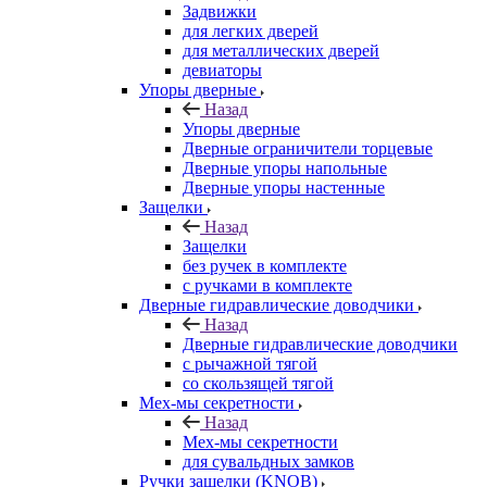
Задвижки
для легких дверей
для металлических дверей
девиаторы
Упоры дверные
Назад
Упоры дверные
Дверные ограничители торцевые
Дверные упоры напольные
Дверные упоры настенные
Защелки
Назад
Защелки
без ручек в комплекте
с ручками в комплекте
Дверные гидравлические доводчики
Назад
Дверные гидравлические доводчики
с рычажной тягой
со скользящей тягой
Мех-мы секретности
Назад
Мех-мы секретности
для сувальдных замков
Ручки защелки (KNOB)