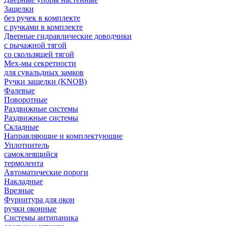
Защелки
без ручек в комплекте
с ручками в комплекте
Дверные гидравлические доводчики
с рычажной тягой
со скользящей тягой
Мех-мы секретности
для сувальдных замков
Ручки защелки (KNOB)
Фалевые
Поворотные
Раздвижные системы
Раздвижные системы
Складные
Направляющие и комплектующие
Уплотнитель
самоклеящийся
термолента
Автоматические пороги
Накладные
Врезные
Фурнитура для окон
ручки оконные
Системы антипаника