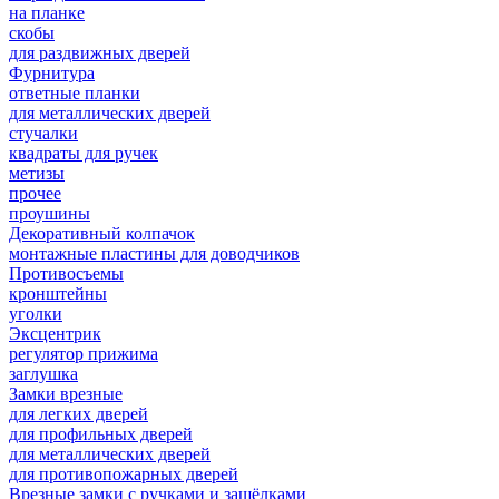
на планке
скобы
для раздвижных дверей
Фурнитура
ответные планки
для металлических дверей
стучалки
квадраты для ручек
метизы
прочее
проушины
Декоративный колпачок
монтажные пластины для доводчиков
Противосъемы
кронштейны
уголки
Эксцентрик
регулятор прижима
заглушка
Замки врезные
для легких дверей
для профильных дверей
для металлических дверей
для противопожарных дверей
Врезные замки с ручками и защёлками