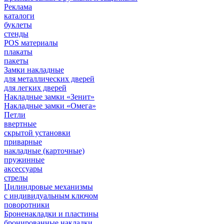
Реклама
каталоги
буклеты
стенды
POS материалы
плакаты
пакеты
Замки накладные
для металлических дверей
для легких дверей
Накладные замки «Зенит»
Накладные замки «Омега»
Петли
ввертные
скрытой установки
приварные
накладные (карточные)
пружинные
аксессуары
стрелы
Цилиндровые механизмы
с индивидуальным ключом
поворотники
Броненакладки и пластины
бронированные накладки