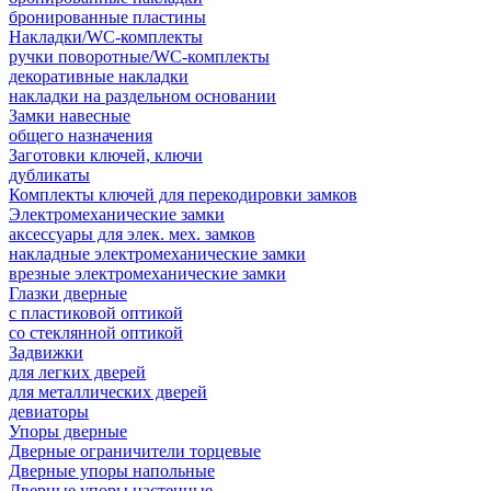
бронированные пластины
Накладки/WC-комплекты
ручки поворотные/WC-комплекты
декоративные накладки
накладки на раздельном основании
Замки навесные
общего назначения
Заготовки ключей, ключи
дубликаты
Комплекты ключей для перекодировки замков
Электромеханические замки
аксессуары для элек. мех. замков
накладные электромеханические замки
врезные электромеханические замки
Глазки дверные
с пластиковой оптикой
со стеклянной оптикой
Задвижки
для легких дверей
для металлических дверей
девиаторы
Упоры дверные
Дверные ограничители торцевые
Дверные упоры напольные
Дверные упоры настенные