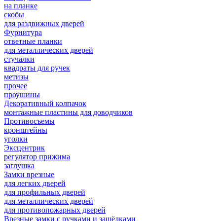
на планке
скобы
для раздвижных дверей
Фурнитура
ответные планки
для металлических дверей
стучалки
квадраты для ручек
метизы
прочее
проушины
Декоративный колпачок
монтажные пластины для доводчиков
Противосъемы
кронштейны
уголки
Эксцентрик
регулятор прижима
заглушка
Замки врезные
для легких дверей
для профильных дверей
для металлических дверей
для противопожарных дверей
Врезные замки с ручками и защёлками