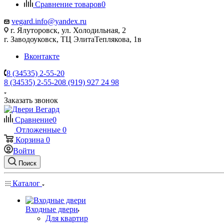
Сравнение товаров
0
vegard.info@yandex.ru
г. Ялуторовск, ул. Холодильная, 2
г. Заводоуковск, ​ТЦ Элита​Теплякова, 1в
Вконтакте
8 (34535) 2-55-20
8 (34535) 2-55-20
8 (919) 927 24 98
Заказать звонок
Сравнение
0
Отложенные
0
Корзина
0
Войти
Поиск
Каталог
Входные двери
Для квартир