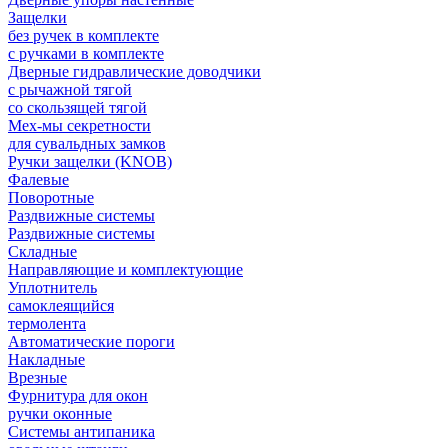
Защелки
без ручек в комплекте
с ручками в комплекте
Дверные гидравлические доводчики
с рычажной тягой
со скользящей тягой
Мех-мы секретности
для сувальдных замков
Ручки защелки (KNOB)
Фалевые
Поворотные
Раздвижные системы
Раздвижные системы
Складные
Направляющие и комплектующие
Уплотнитель
самоклеящийся
термолента
Автоматические пороги
Накладные
Врезные
Фурнитура для окон
ручки оконные
Системы антипаника