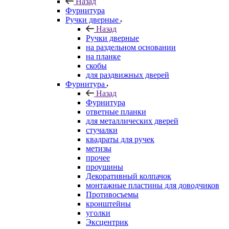
Назад
Фурнитура
Ручки дверные
Назад
Ручки дверные
на раздельном основании
на планке
скобы
для раздвижных дверей
Фурнитура
Назад
Фурнитура
ответные планки
для металлических дверей
стучалки
квадраты для ручек
метизы
прочее
проушины
Декоративный колпачок
монтажные пластины для доводчиков
Противосъемы
кронштейны
уголки
Эксцентрик