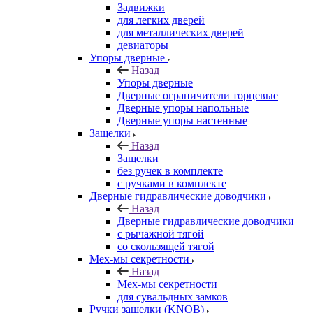
Задвижки
для легких дверей
для металлических дверей
девиаторы
Упоры дверные
Назад
Упоры дверные
Дверные ограничители торцевые
Дверные упоры напольные
Дверные упоры настенные
Защелки
Назад
Защелки
без ручек в комплекте
с ручками в комплекте
Дверные гидравлические доводчики
Назад
Дверные гидравлические доводчики
с рычажной тягой
со скользящей тягой
Мех-мы секретности
Назад
Мех-мы секретности
для сувальдных замков
Ручки защелки (KNOB)