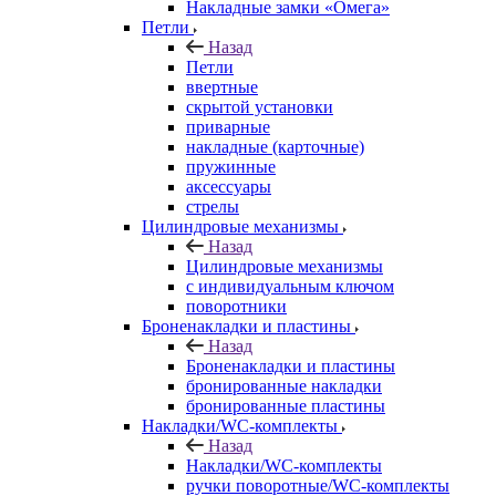
Накладные замки «Омега»
Петли
Назад
Петли
ввертные
скрытой установки
приварные
накладные (карточные)
пружинные
аксессуары
стрелы
Цилиндровые механизмы
Назад
Цилиндровые механизмы
с индивидуальным ключом
поворотники
Броненакладки и пластины
Назад
Броненакладки и пластины
бронированные накладки
бронированные пластины
Накладки/WC-комплекты
Назад
Накладки/WC-комплекты
ручки поворотные/WC-комплекты