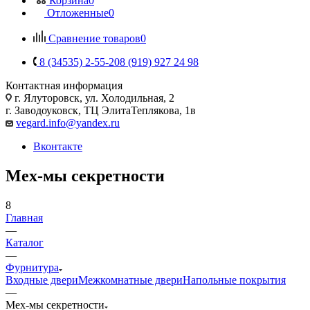
Корзина
0
Отложенные
0
Сравнение товаров
0
8 (34535) 2-55-20
8 (919) 927 24 98
Контактная информация
г. Ялуторовск, ул. Холодильная, 2
г. Заводоуковск, ​ТЦ Элита​Теплякова, 1в
vegard.info@yandex.ru
Вконтакте
Мех-мы секретности
8
Главная
—
Каталог
—
Фурнитура
Входные двери
Межкомнатные двери
Напольные покрытия
—
Мех-мы секретности