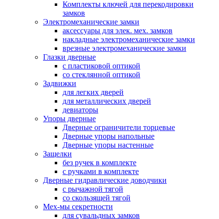
Комплекты ключей для перекодировки
замков
Электромеханические замки
аксессуары для элек. мех. замков
накладные электромеханические замки
врезные электромеханические замки
Глазки дверные
с пластиковой оптикой
со стеклянной оптикой
Задвижки
для легких дверей
для металлических дверей
девиаторы
Упоры дверные
Дверные ограничители торцевые
Дверные упоры напольные
Дверные упоры настенные
Защелки
без ручек в комплекте
с ручками в комплекте
Дверные гидравлические доводчики
с рычажной тягой
со скользящей тягой
Мех-мы секретности
для сувальдных замков