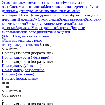
Уплотнитель
Автоматические пороги
Фурнитура для
окон
Системы антипаника
Монтажная пена, герметики
Ручки
дверные
Фурнитура
Замки врезные
Реклама
Замки
накладные
Петли
Цилиндровые механизмы
Броненакладки и
пластины
Накладки/WC-комплекты
Замки навесные
Заготовки
ключей, ключи
Электромеханические замки
Глазки
дверные
Задвижки
Упоры дверные
Защелки
Дверные
гидравлические доводчики
Ручки защелки
(KNOB)
Раздвижные системы
для сувальдных замков
8 товаров
Фильтр
По популярности (возрастание)
По популярности (убывание)
По популярности (возрастание)
По алфавиту (убывание)
По алфавиту (возрастание)
По цене (убывание)
По цене (возрастание)
Фильтр
Сортировка
По популярности (возрастание)