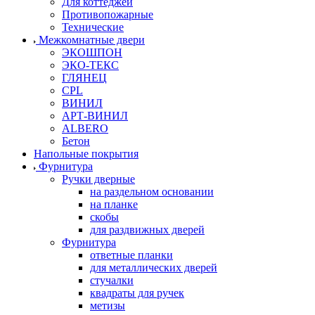
Для коттеджей
Противопожарные
Технические
Межкомнатные двери
ЭКОШПОН
ЭКО-ТЕКС
ГЛЯНЕЦ
CPL
ВИНИЛ
АРТ-ВИНИЛ
ALBERO
Бетон
Напольные покрытия
Фурнитура
Ручки дверные
на раздельном основании
на планке
скобы
для раздвижных дверей
Фурнитура
ответные планки
для металлических дверей
стучалки
квадраты для ручек
метизы