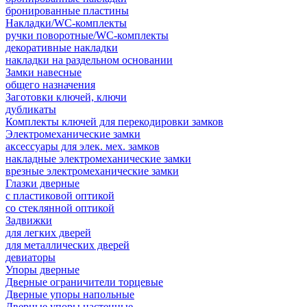
бронированные пластины
Накладки/WC-комплекты
ручки поворотные/WC-комплекты
декоративные накладки
накладки на раздельном основании
Замки навесные
общего назначения
Заготовки ключей, ключи
дубликаты
Комплекты ключей для перекодировки замков
Электромеханические замки
аксессуары для элек. мех. замков
накладные электромеханические замки
врезные электромеханические замки
Глазки дверные
с пластиковой оптикой
со стеклянной оптикой
Задвижки
для легких дверей
для металлических дверей
девиаторы
Упоры дверные
Дверные ограничители торцевые
Дверные упоры напольные
Дверные упоры настенные