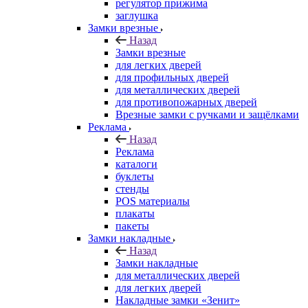
регулятор прижима
заглушка
Замки врезные
Назад
Замки врезные
для легких дверей
для профильных дверей
для металлических дверей
для противопожарных дверей
Врезные замки с ручками и защёлками
Реклама
Назад
Реклама
каталоги
буклеты
стенды
POS материалы
плакаты
пакеты
Замки накладные
Назад
Замки накладные
для металлических дверей
для легких дверей
Накладные замки «Зенит»