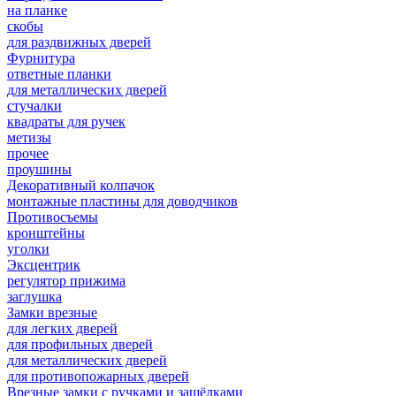
на планке
скобы
для раздвижных дверей
Фурнитура
ответные планки
для металлических дверей
стучалки
квадраты для ручек
метизы
прочее
проушины
Декоративный колпачок
монтажные пластины для доводчиков
Противосъемы
кронштейны
уголки
Эксцентрик
регулятор прижима
заглушка
Замки врезные
для легких дверей
для профильных дверей
для металлических дверей
для противопожарных дверей
Врезные замки с ручками и защёлками