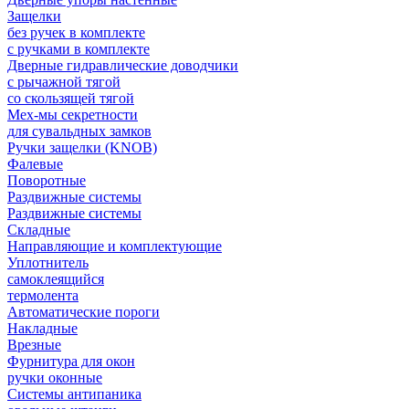
Защелки
без ручек в комплекте
с ручками в комплекте
Дверные гидравлические доводчики
с рычажной тягой
со скользящей тягой
Мех-мы секретности
для сувальдных замков
Ручки защелки (KNOB)
Фалевые
Поворотные
Раздвижные системы
Раздвижные системы
Складные
Направляющие и комплектующие
Уплотнитель
самоклеящийся
термолента
Автоматические пороги
Накладные
Врезные
Фурнитура для окон
ручки оконные
Системы антипаника