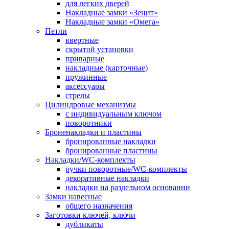
для легких дверей
Накладные замки «Зенит»
Накладные замки «Омега»
Петли
ввертные
скрытой установки
приварные
накладные (карточные)
пружинные
аксессуары
стрелы
Цилиндровые механизмы
с индивидуальным ключом
поворотники
Броненакладки и пластины
бронированные накладки
бронированные пластины
Накладки/WC-комплекты
ручки поворотные/WC-комплекты
декоративные накладки
накладки на раздельном основании
Замки навесные
общего назначения
Заготовки ключей, ключи
дубликаты