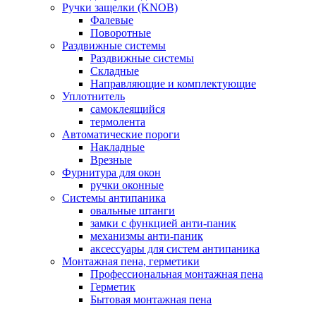
Ручки защелки (KNOB)
Фалевые
Поворотные
Раздвижные системы
Раздвижные системы
Складные
Направляющие и комплектующие
Уплотнитель
самоклеящийся
термолента
Автоматические пороги
Накладные
Врезные
Фурнитура для окон
ручки оконные
Системы антипаника
овальные штанги
замки с функцией анти-паник
механизмы анти-паник
аксессуары для систем антипаника
Монтажная пена, герметики
Профессиональная монтажная пена
Герметик
Бытовая монтажная пена