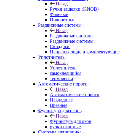
Назад
Ручки защелки (KNOB)
Фалевые
Поворотные
Раздвижные системы
Назад
Раздвижные системы
Раздвижные системы
Складные
Направляющие и комплектующие
Уплотнитель
Назад
Уплотнитель
самоклеящийся
термолента
Автоматические пороги
Назад
Автоматические пороги
Накладные
Врезные
Фурнитура для окон
Назад
Фурнитура для окон
ручки оконные
Системы антипаника