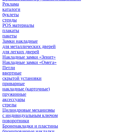
Реклама
каталоги
буклеты
стенды
POS материалы
плакаты
пакеты
Замки накладные
для металлических дверей
для легких дверей
Накладные замки «Зенит»
Накладные замки «Омега»
Петли
ввертные
скрытой установки
приварные
накладные (карточные)
пружинные
аксессуары
стрелы
Цилиндровые механизмы
с индивидуальным ключом
поворотники
Броненакладки и пластины
бронированные накладки