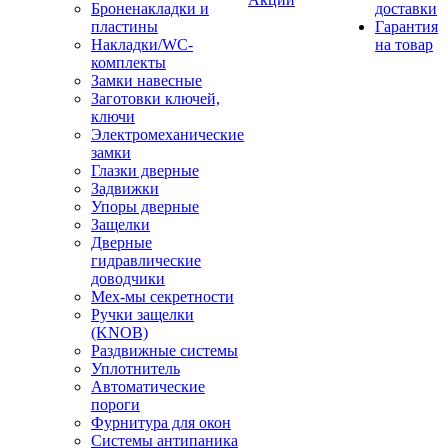
Броненакладки и
доставки
пластины
Гарантия
Накладки/WC-
на товар
комплекты
Замки навесные
Заготовки ключей,
ключи
Электромеханические
замки
Глазки дверные
Задвижки
Упоры дверные
Защелки
Дверные
гидравлические
доводчики
Мех-мы секретности
Ручки защелки
(KNOB)
Раздвижные системы
Уплотнитель
Автоматические
пороги
Фурнитура для окон
Системы антипаника