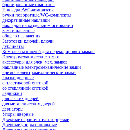
бронированные пластины
Накладки/WC-комплекты
ручки поворотные/WC-комплекты
декоративные накладки
накладки на раздельном основании
Замки навесные
общего назначения
Заготовки ключей, ключи
дубликаты
Комплекты ключей для перекодировки замков
Электромеханические замки
аксессуары для элек. мех. замков
накладные электромеханические замки
врезные электромеханические замки
Глазки дверные
с пластиковой оптикой
со стеклянной оптикой
Задвижки
для легких дверей
для металлических дверей
девиаторы
Упоры дверные
Дверные ограничители торцевые
Дверные упоры напольные
Дверные упоры настенные