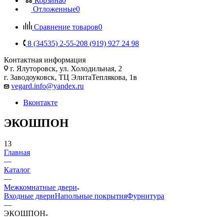
Корзина
0
Отложенные
0
Сравнение товаров
0
8 (34535) 2-55-20
8 (919) 927 24 98
Контактная информация
г. Ялуторовск, ул. Холодильная, 2
г. Заводоуковск, ​ТЦ Элита​Теплякова, 1в
vegard.info@yandex.ru
Вконтакте
ЭКОШПОН
13
Главная
—
Каталог
—
Межкомнатные двери
Входные двери
Напольные покрытия
Фурнитура
—
ЭКОШПОН