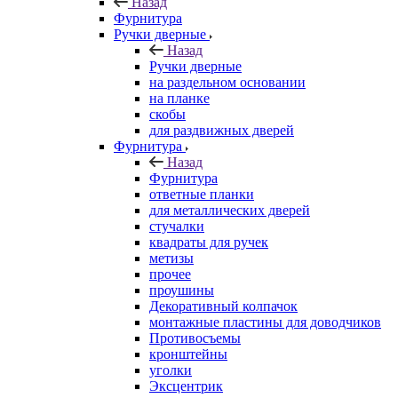
Назад
Фурнитура
Ручки дверные
Назад
Ручки дверные
на раздельном основании
на планке
скобы
для раздвижных дверей
Фурнитура
Назад
Фурнитура
ответные планки
для металлических дверей
стучалки
квадраты для ручек
метизы
прочее
проушины
Декоративный колпачок
монтажные пластины для доводчиков
Противосъемы
кронштейны
уголки
Эксцентрик