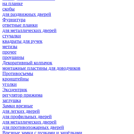
на планке
скобы
для раздвижных дверей
Фурнитура
ответные планки
для металлических дверей
стучалки
квадраты для ручек
метизы
прочее
проушины
Декоративный колпачок
монтажные пластины для доводчиков
Противосъемы
кронштейны
уголки
Эксцентрик
регулятор прижима
заглушка
Замки врезные
для легких дверей
для профильных дверей
для металлических дверей
для противопожарных дверей
Врезные замки с ручками и защёлками