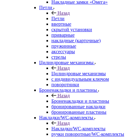
Накладные замки «Омега»
Петли
Назад
Петли
ввертные
скрытой установки
приварные
накладные (карточные)
пружинные
аксессуары
стрелы
Цилиндровые механизмы
Назад
Цилиндровые механизмы
с индивидуальным ключом
поворотники
Броненакладки и пластины
Назад
Броненакладки и пластины
бронированные накладки
бронированные пластины
Накладки/WC-комплекты
Назад
Накладки/WC-комплекты
ручки поворотные/WC-комплекты