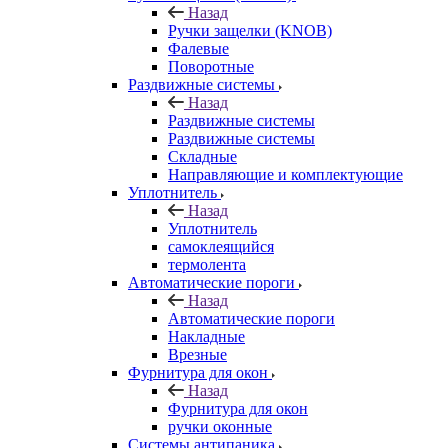
Назад
Ручки защелки (KNOB)
Фалевые
Поворотные
Раздвижные системы
Назад
Раздвижные системы
Раздвижные системы
Складные
Направляющие и комплектующие
Уплотнитель
Назад
Уплотнитель
самоклеящийся
термолента
Автоматические пороги
Назад
Автоматические пороги
Накладные
Врезные
Фурнитура для окон
Назад
Фурнитура для окон
ручки оконные
Системы антипаника