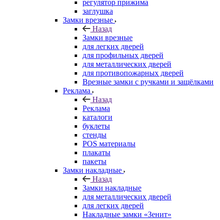
регулятор прижима
заглушка
Замки врезные
Назад
Замки врезные
для легких дверей
для профильных дверей
для металлических дверей
для противопожарных дверей
Врезные замки с ручками и защёлками
Реклама
Назад
Реклама
каталоги
буклеты
стенды
POS материалы
плакаты
пакеты
Замки накладные
Назад
Замки накладные
для металлических дверей
для легких дверей
Накладные замки «Зенит»