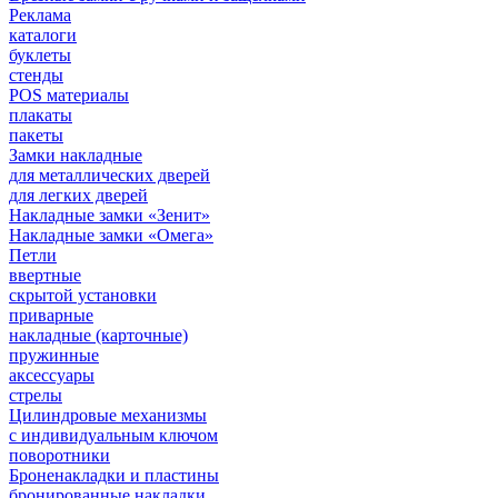
Реклама
каталоги
буклеты
стенды
POS материалы
плакаты
пакеты
Замки накладные
для металлических дверей
для легких дверей
Накладные замки «Зенит»
Накладные замки «Омега»
Петли
ввертные
скрытой установки
приварные
накладные (карточные)
пружинные
аксессуары
стрелы
Цилиндровые механизмы
с индивидуальным ключом
поворотники
Броненакладки и пластины
бронированные накладки