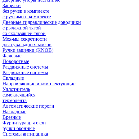
Защелки
без ручек в комплекте
с ручками в комплекте
Дверные гидравлические доводчики
с рычажной тягой
со скользящей тягой
Мех-мы секретности
для сувальдных замков
Ручки защелки (KNOB)
Фалевые
Поворотные
Раздвижные системы
Раздвижные системы
Складные
Направляющие и комплектующие
Уплотнитель
самоклеящийся
термолента
Автоматические пороги
Накладные
Врезные
Фурнитура для окон
ручки оконные
Системы антипаника