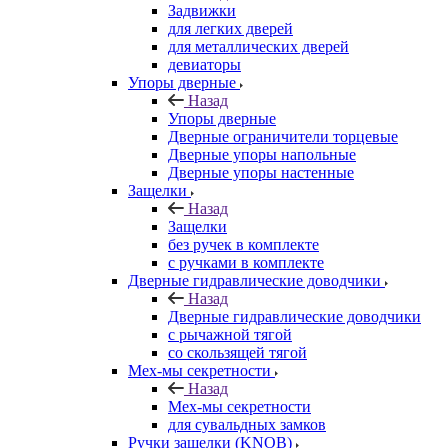
Задвижки
для легких дверей
для металлических дверей
девиаторы
Упоры дверные
Назад
Упоры дверные
Дверные ограничители торцевые
Дверные упоры напольные
Дверные упоры настенные
Защелки
Назад
Защелки
без ручек в комплекте
с ручками в комплекте
Дверные гидравлические доводчики
Назад
Дверные гидравлические доводчики
с рычажной тягой
со скользящей тягой
Мех-мы секретности
Назад
Мех-мы секретности
для сувальдных замков
Ручки защелки (KNOB)