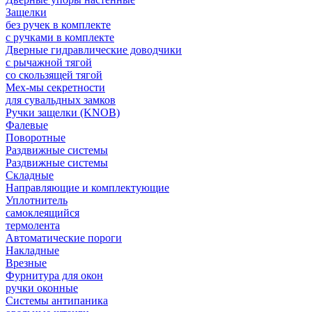
Защелки
без ручек в комплекте
с ручками в комплекте
Дверные гидравлические доводчики
с рычажной тягой
со скользящей тягой
Мех-мы секретности
для сувальдных замков
Ручки защелки (KNOB)
Фалевые
Поворотные
Раздвижные системы
Раздвижные системы
Складные
Направляющие и комплектующие
Уплотнитель
самоклеящийся
термолента
Автоматические пороги
Накладные
Врезные
Фурнитура для окон
ручки оконные
Системы антипаника