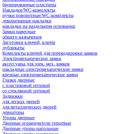
бронированные пластины
Накладки/WC-комплекты
ручки поворотные/WC-комплекты
декоративные накладки
накладки на раздельном основании
Замки навесные
общего назначения
Заготовки ключей, ключи
дубликаты
Комплекты ключей для перекодировки замков
Электромеханические замки
аксессуары для элек. мех. замков
накладные электромеханические замки
врезные электромеханические замки
Глазки дверные
с пластиковой оптикой
со стеклянной оптикой
Задвижки
для легких дверей
для металлических дверей
девиаторы
Упоры дверные
Дверные ограничители торцевые
Дверные упоры напольные
Дверные упоры настенные