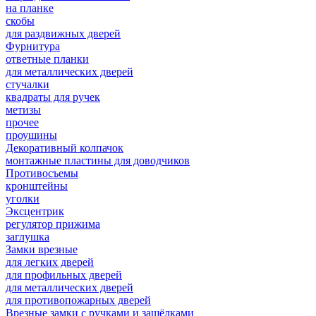
на планке
скобы
для раздвижных дверей
Фурнитура
ответные планки
для металлических дверей
стучалки
квадраты для ручек
метизы
прочее
проушины
Декоративный колпачок
монтажные пластины для доводчиков
Противосъемы
кронштейны
уголки
Эксцентрик
регулятор прижима
заглушка
Замки врезные
для легких дверей
для профильных дверей
для металлических дверей
для противопожарных дверей
Врезные замки с ручками и защёлками