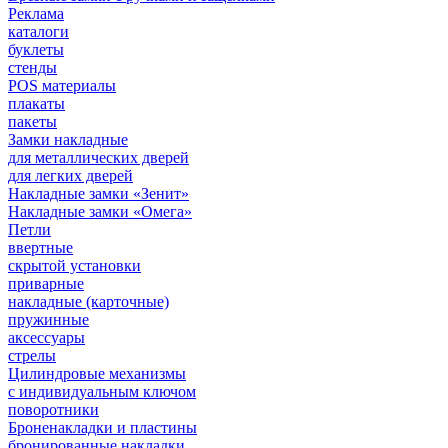
Реклама
каталоги
буклеты
стенды
POS материалы
плакаты
пакеты
Замки накладные
для металлических дверей
для легких дверей
Накладные замки «Зенит»
Накладные замки «Омега»
Петли
ввертные
скрытой установки
приварные
накладные (карточные)
пружинные
аксессуары
стрелы
Цилиндровые механизмы
с индивидуальным ключом
поворотники
Броненакладки и пластины
бронированные накладки