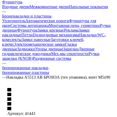
Фурнитура
Входные двери
Межкомнатные двери
Напольные покрытия
—
Броненакладки и пластины
Уплотнитель
Автоматические пороги
Фурнитура для
окон
Системы антипаника
Монтажная пена, герметики
Ручки
дверные
Фурнитура
Замки врезные
Реклама
Замки
накладные
Петли
Цилиндровые механизмы
Накладки/WC-
комплекты
Замки навесные
Заготовки ключей,
ключи
Электромеханические замки
Глазки
дверные
Задвижки
Упоры дверные
Защелки
Дверные
гидравлические доводчики
Мех-мы секретности
Ручки
защелки (KNOB)
Раздвижные системы
—
бронированные накладки
бронированные пластины
—
Накладка A5513 AB БРОНЗА (тех упаковка), винт M5x90
Артикул:
41443