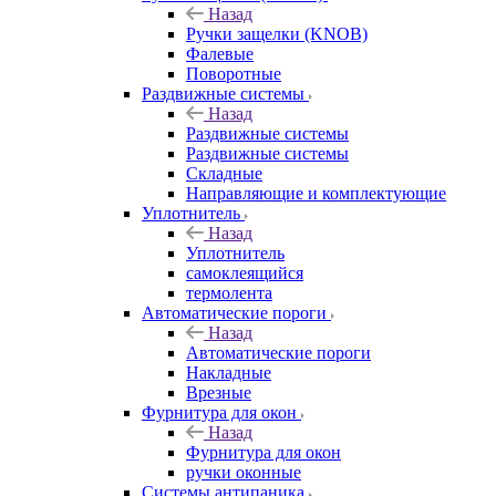
Назад
Ручки защелки (KNOB)
Фалевые
Поворотные
Раздвижные системы
Назад
Раздвижные системы
Раздвижные системы
Складные
Направляющие и комплектующие
Уплотнитель
Назад
Уплотнитель
самоклеящийся
термолента
Автоматические пороги
Назад
Автоматические пороги
Накладные
Врезные
Фурнитура для окон
Назад
Фурнитура для окон
ручки оконные
Системы антипаника