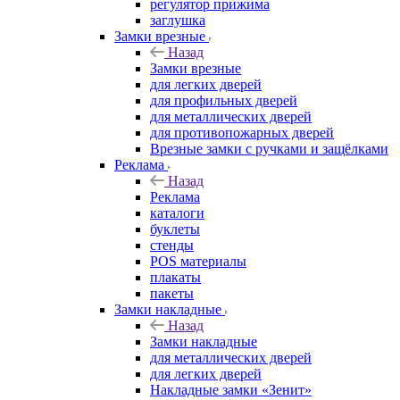
регулятор прижима
заглушка
Замки врезные
Назад
Замки врезные
для легких дверей
для профильных дверей
для металлических дверей
для противопожарных дверей
Врезные замки с ручками и защёлками
Реклама
Назад
Реклама
каталоги
буклеты
стенды
POS материалы
плакаты
пакеты
Замки накладные
Назад
Замки накладные
для металлических дверей
для легких дверей
Накладные замки «Зенит»