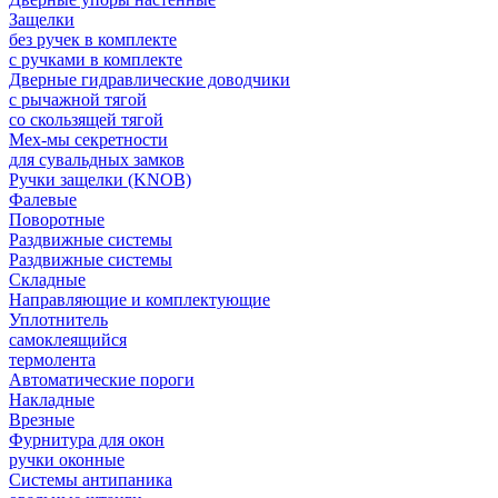
Защелки
без ручек в комплекте
с ручками в комплекте
Дверные гидравлические доводчики
с рычажной тягой
со скользящей тягой
Мех-мы секретности
для сувальдных замков
Ручки защелки (KNOB)
Фалевые
Поворотные
Раздвижные системы
Раздвижные системы
Складные
Направляющие и комплектующие
Уплотнитель
самоклеящийся
термолента
Автоматические пороги
Накладные
Врезные
Фурнитура для окон
ручки оконные
Системы антипаника