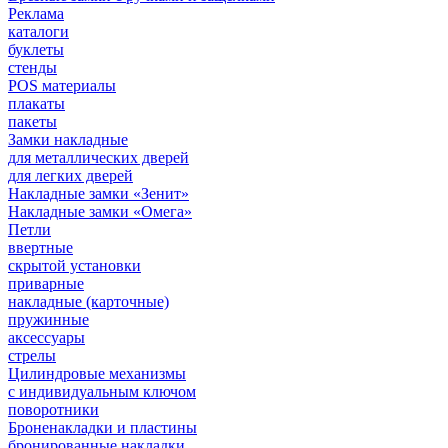
Реклама
каталоги
буклеты
стенды
POS материалы
плакаты
пакеты
Замки накладные
для металлических дверей
для легких дверей
Накладные замки «Зенит»
Накладные замки «Омега»
Петли
ввертные
скрытой установки
приварные
накладные (карточные)
пружинные
аксессуары
стрелы
Цилиндровые механизмы
с индивидуальным ключом
поворотники
Броненакладки и пластины
бронированные накладки