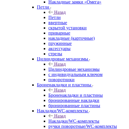
Накладные замки «Омега»
Петли
Назад
Петли
ввертные
скрытой установки
приварные
накладные (карточные)
пружинные
аксессуары
стрелы
Цилиндровые механизмы
Назад
Цилиндровые механизмы
с индивидуальным ключом
поворотники
Броненакладки и пластины
Назад
Броненакладки и пластины
бронированные накладки
бронированные пластины
Накладки/WC-комплекты
Назад
Накладки/WC-комплекты
ручки поворотные/WC-комплекты