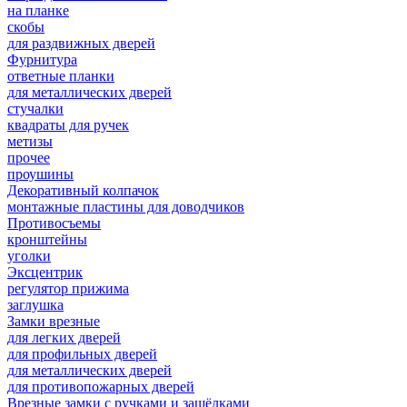
на планке
скобы
для раздвижных дверей
Фурнитура
ответные планки
для металлических дверей
стучалки
квадраты для ручек
метизы
прочее
проушины
Декоративный колпачок
монтажные пластины для доводчиков
Противосъемы
кронштейны
уголки
Эксцентрик
регулятор прижима
заглушка
Замки врезные
для легких дверей
для профильных дверей
для металлических дверей
для противопожарных дверей
Врезные замки с ручками и защёлками