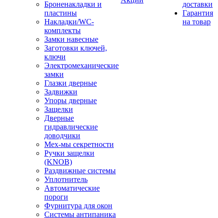
Броненакладки и
доставки
пластины
Гарантия
Накладки/WC-
на товар
комплекты
Замки навесные
Заготовки ключей,
ключи
Электромеханические
замки
Глазки дверные
Задвижки
Упоры дверные
Защелки
Дверные
гидравлические
доводчики
Мех-мы секретности
Ручки защелки
(KNOB)
Раздвижные системы
Уплотнитель
Автоматические
пороги
Фурнитура для окон
Системы антипаника