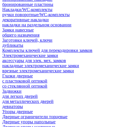
бронированные пластины
Накладки/WC-комплекты
ручки поворотные/WC-комплекты
декоративные накладки
накладки на раздельном основании
Замки навесные
общего назначения
Заготовки ключей, ключи
дубликаты
Комплекты ключей для перекодировки замков
Электромеханические замки
аксессуары для элек. мех. замков
накладные электромеханические замки
врезные электромеханические замки
Глазки дверные
с пластиковой оптикой
со стеклянной оптикой
Задвижки
для легких дверей
для металлических дверей
девиаторы
Упоры дверные
Дверные ограничители торцевые
Дверные упоры напольные
Дверные упоры настенные