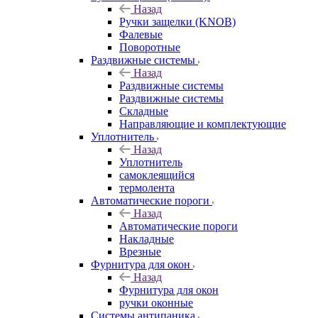
Назад
Ручки защелки (KNOB)
Фалевые
Поворотные
Раздвижные системы
Назад
Раздвижные системы
Раздвижные системы
Складные
Направляющие и комплектующие
Уплотнитель
Назад
Уплотнитель
самоклеящийся
термолента
Автоматические пороги
Назад
Автоматические пороги
Накладные
Врезные
Фурнитура для окон
Назад
Фурнитура для окон
ручки оконные
Системы антипаника