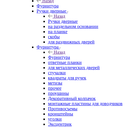
Назад
Фурнитура
Ручки дверные
Назад
Ручки дверные
на раздельном основании
на планке
скобы
для раздвижных дверей
Фурнитура
Назад
Фурнитура
ответные планки
для металлических дверей
стучалки
квадраты для ручек
метизы
прочее
проушины
Декоративный колпачок
монтажные пластины для доводчиков
Противосъемы
кронштейны
уголки
Эксцентрик