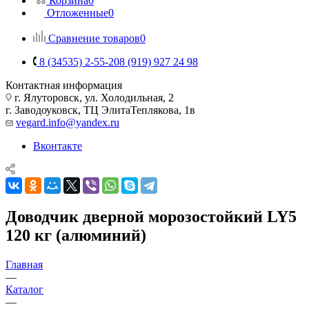
Корзина
0
Отложенные
0
Сравнение товаров
0
8 (34535) 2-55-20
8 (919) 927 24 98
Контактная информация
г. Ялуторовск, ул. Холодильная, 2
г. Заводоуковск, ​ТЦ Элита​Теплякова, 1в
vegard.info@yandex.ru
Вконтакте
Доводчик дверной морозостойкий LY5
120 кг (алюминий)
Главная
—
Каталог
—