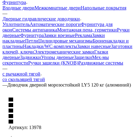
Фурнитура
Входные двери
Межкомнатные двери
Напольные покрытия
—
Дверные гидравлические доводчики
Уплотнитель
Автоматические пороги
Фурнитура для
окон
Системы антипаника
Монтажная пена, герметики
Ручки
дверные
Фурнитура
Замки врезные
Реклама
Замки
накладные
Петли
Цилиндровые механизмы
Броненакладки и
пластины
Накладки/WC-комплекты
Замки навесные
Заготовки
ключей, ключи
Электромеханические замки
Глазки
дверные
Задвижки
Упоры дверные
Защелки
Мех-мы
секретности
Ручки защелки (KNOB)
Раздвижные системы
—
с рычажной тягой
со скользящей тягой
—
Доводчик дверной морозостойкий LY5 120 кг (алюминий)
Артикул:
13978