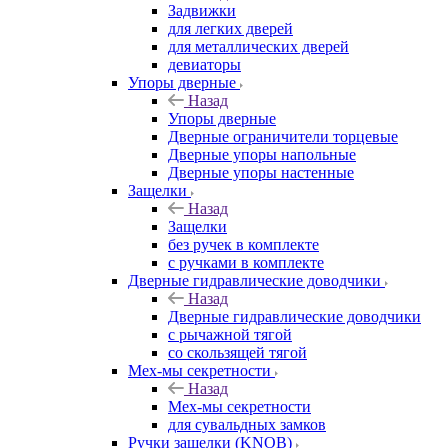
Задвижки
для легких дверей
для металлических дверей
девиаторы
Упоры дверные
Назад
Упоры дверные
Дверные ограничители торцевые
Дверные упоры напольные
Дверные упоры настенные
Защелки
Назад
Защелки
без ручек в комплекте
с ручками в комплекте
Дверные гидравлические доводчики
Назад
Дверные гидравлические доводчики
с рычажной тягой
со скользящей тягой
Мех-мы секретности
Назад
Мех-мы секретности
для сувальдных замков
Ручки защелки (KNOB)