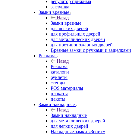
регулятор прижима
заглушка
Замки врезные
Назад
Замки врезные
для легких дверей
для профильных дверей
для металлических дверей
для противопожарных дверей
Врезные замки с ручками и защёлками
Реклама
Назад
Реклама
каталоги
буклеты
стенды
POS материалы
плакаты
пакеты
Замки накладные
Назад
Замки накладные
для металлических дверей
для легких дверей
Накладные замки «Зенит»