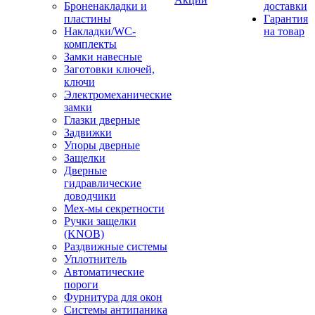
Броненакладки и
доставки
пластины
Гарантия
Накладки/WC-
на товар
комплекты
Замки навесные
Заготовки ключей,
ключи
Электромеханические
замки
Глазки дверные
Задвижки
Упоры дверные
Защелки
Дверные
гидравлические
доводчики
Мех-мы секретности
Ручки защелки
(KNOB)
Раздвижные системы
Уплотнитель
Автоматические
пороги
Фурнитура для окон
Системы антипаника