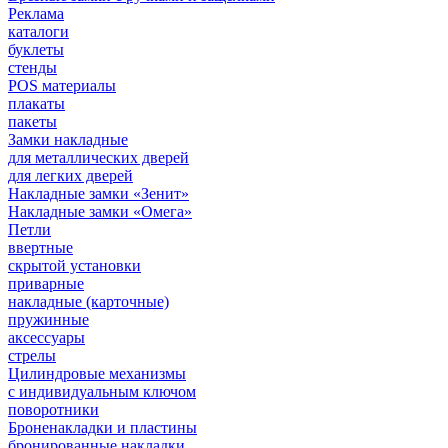
Реклама
каталоги
буклеты
стенды
POS материалы
плакаты
пакеты
Замки накладные
для металлических дверей
для легких дверей
Накладные замки «Зенит»
Накладные замки «Омега»
Петли
ввертные
скрытой установки
приварные
накладные (карточные)
пружинные
аксессуары
стрелы
Цилиндровые механизмы
с индивидуальным ключом
поворотники
Броненакладки и пластины
бронированные накладки