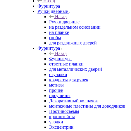
Назад
Фурнитура
Ручки дверные
Назад
Ручки дверные
на раздельном основании
на планке
скобы
для раздвижных дверей
Фурнитура
Назад
Фурнитура
ответные планки
для металлических дверей
стучалки
квадраты для ручек
метизы
прочее
проушины
Декоративный колпачок
монтажные пластины для доводчиков
Противосъемы
кронштейны
уголки
Эксцентрик