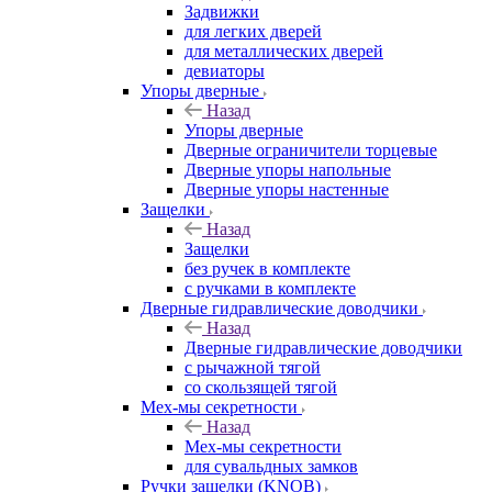
Задвижки
для легких дверей
для металлических дверей
девиаторы
Упоры дверные
Назад
Упоры дверные
Дверные ограничители торцевые
Дверные упоры напольные
Дверные упоры настенные
Защелки
Назад
Защелки
без ручек в комплекте
с ручками в комплекте
Дверные гидравлические доводчики
Назад
Дверные гидравлические доводчики
с рычажной тягой
со скользящей тягой
Мех-мы секретности
Назад
Мех-мы секретности
для сувальдных замков
Ручки защелки (KNOB)