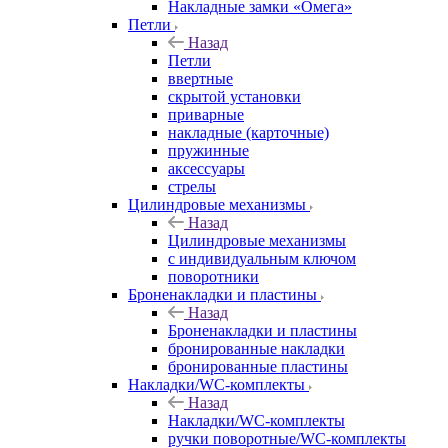
Накладные замки «Омега»
Петли
Назад
Петли
ввертные
скрытой установки
приварные
накладные (карточные)
пружинные
аксессуары
стрелы
Цилиндровые механизмы
Назад
Цилиндровые механизмы
с индивидуальным ключом
поворотники
Броненакладки и пластины
Назад
Броненакладки и пластины
бронированные накладки
бронированные пластины
Накладки/WC-комплекты
Назад
Накладки/WC-комплекты
ручки поворотные/WC-комплекты