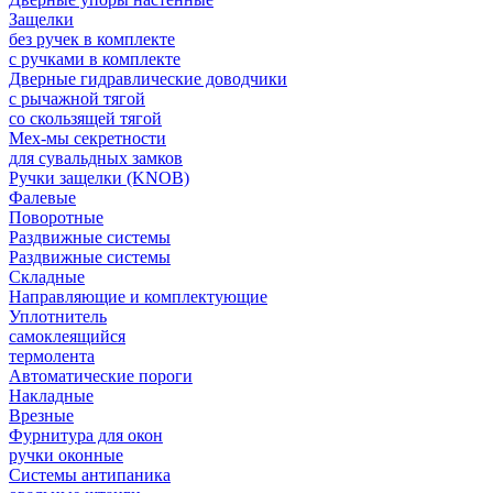
Защелки
без ручек в комплекте
с ручками в комплекте
Дверные гидравлические доводчики
с рычажной тягой
со скользящей тягой
Мех-мы секретности
для сувальдных замков
Ручки защелки (KNOB)
Фалевые
Поворотные
Раздвижные системы
Раздвижные системы
Складные
Направляющие и комплектующие
Уплотнитель
самоклеящийся
термолента
Автоматические пороги
Накладные
Врезные
Фурнитура для окон
ручки оконные
Системы антипаника