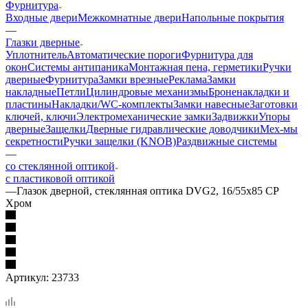
Фурнитура
Входные двери
Межкомнатные двери
Напольные покрытия
—
Глазки дверные
Уплотнитель
Автоматические пороги
Фурнитура для
окон
Системы антипаника
Монтажная пена, герметики
Ручки
дверные
Фурнитура
Замки врезные
Реклама
Замки
накладные
Петли
Цилиндровые механизмы
Броненакладки и
пластины
Накладки/WC-комплекты
Замки навесные
Заготовки
ключей, ключи
Электромеханические замки
Задвижки
Упоры
дверные
Защелки
Дверные гидравлические доводчики
Мех-мы
секретности
Ручки защелки (KNOB)
Раздвижные системы
—
со стеклянной оптикой
с пластиковой оптикой
—
Глазок дверной, стеклянная оптика DVG2, 16/55х85 CP
Хром
Артикул:
23733