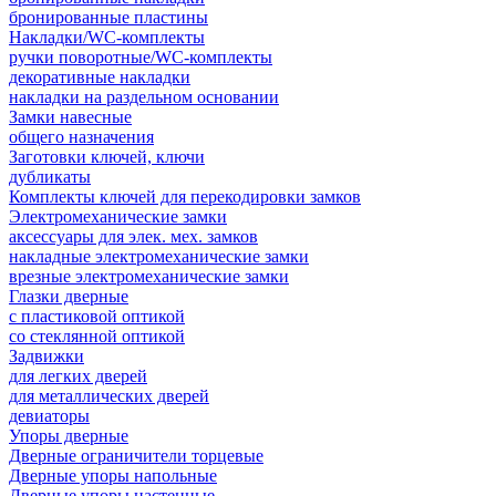
бронированные пластины
Накладки/WC-комплекты
ручки поворотные/WC-комплекты
декоративные накладки
накладки на раздельном основании
Замки навесные
общего назначения
Заготовки ключей, ключи
дубликаты
Комплекты ключей для перекодировки замков
Электромеханические замки
аксессуары для элек. мех. замков
накладные электромеханические замки
врезные электромеханические замки
Глазки дверные
с пластиковой оптикой
со стеклянной оптикой
Задвижки
для легких дверей
для металлических дверей
девиаторы
Упоры дверные
Дверные ограничители торцевые
Дверные упоры напольные
Дверные упоры настенные