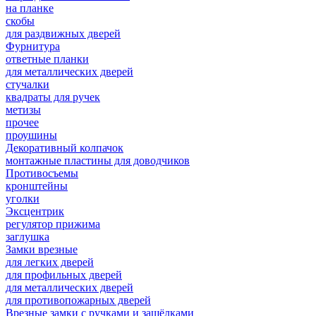
на планке
скобы
для раздвижных дверей
Фурнитура
ответные планки
для металлических дверей
стучалки
квадраты для ручек
метизы
прочее
проушины
Декоративный колпачок
монтажные пластины для доводчиков
Противосъемы
кронштейны
уголки
Эксцентрик
регулятор прижима
заглушка
Замки врезные
для легких дверей
для профильных дверей
для металлических дверей
для противопожарных дверей
Врезные замки с ручками и защёлками