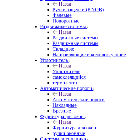
Назад
Ручки защелки (KNOB)
Фалевые
Поворотные
Раздвижные системы
Назад
Раздвижные системы
Раздвижные системы
Складные
Направляющие и комплектующие
Уплотнитель
Назад
Уплотнитель
самоклеящийся
термолента
Автоматические пороги
Назад
Автоматические пороги
Накладные
Врезные
Фурнитура для окон
Назад
Фурнитура для окон
ручки оконные
Системы антипаника