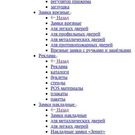
регулятор прижима
заглушка
Замки врезные
Назад
Замки врезные
для легких дверей
для профильных дверей
для металлических дверей
для противопожарных дверей
Врезные замки с ручками и защёлками
Реклама
Назад
Реклама
каталоги
буклеты
стенды
POS материалы
плакаты
пакеты
Замки накладные
Назад
Замки накладные
для металлических дверей
для легких дверей
Накладные замки «Зенит»