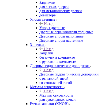
Задвижки
для легких дверей
для металлических дверей
девиаторы
Упоры дверные
Назад
Упоры дверные
Дверные ограничители торцевые
Дверные упоры напольные
Дверные упоры настенные
Защелки
Назад
Защелки
без ручек в комплекте
с ручками в комплекте
Дверные гидравлические доводчики
Назад
Дверные гидравлические доводчики
с рычажной тягой
со скользящей тягой
Мех-мы секретности
Назад
Мех-мы секретности
для сувальдных замков
Ручки защелки (KNOB)