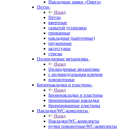
Накладные замки «Омега»
Петли
Назад
Петли
ввертные
скрытой установки
приварные
накладные (карточные)
пружинные
аксессуары
стрелы
Цилиндровые механизмы
Назад
Цилиндровые механизмы
с индивидуальным ключом
поворотники
Броненакладки и пластины
Назад
Броненакладки и пластины
бронированные накладки
бронированные пластины
Накладки/WC-комплекты
Назад
Накладки/WC-комплекты
ручки поворотные/WC-комплекты