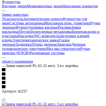
Фурнитура
Входные двери
Межкомнатные двери
Напольные покрытия
—
Замки навесные
Уплотнитель
Автоматические пороги
Фурнитура для
окон
Системы антипаника
Монтажная пена, герметики
Ручки
дверные
Фурнитура
Замки врезные
Реклама
Замки
накладные
Петли
Цилиндровые механизмы
Броненакладки и
пластины
Накладки/WC-комплекты
Заготовки ключей,
ключи
Электромеханические замки
Глазки
дверные
Задвижки
Упоры дверные
Защелки
Дверные
гидравлические доводчики
Мех-мы секретности
Ручки
защелки (KNOB)
Раздвижные системы
—
общего назначения
—
Замок навесной PL-01-32 англ. 3 кл. коробка
Артикул:
42257