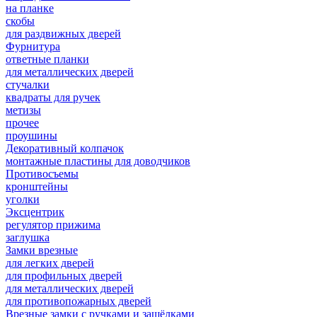
на планке
скобы
для раздвижных дверей
Фурнитура
ответные планки
для металлических дверей
стучалки
квадраты для ручек
метизы
прочее
проушины
Декоративный колпачок
монтажные пластины для доводчиков
Противосъемы
кронштейны
уголки
Эксцентрик
регулятор прижима
заглушка
Замки врезные
для легких дверей
для профильных дверей
для металлических дверей
для противопожарных дверей
Врезные замки с ручками и защёлками