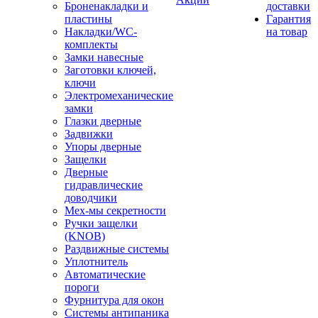
Броненакладки и
доставки
пластины
Гарантия
Накладки/WC-
на товар
комплекты
Замки навесные
Заготовки ключей,
ключи
Электромеханические
замки
Глазки дверные
Задвижки
Упоры дверные
Защелки
Дверные
гидравлические
доводчики
Мех-мы секретности
Ручки защелки
(KNOB)
Раздвижные системы
Уплотнитель
Автоматические
пороги
Фурнитура для окон
Системы антипаника