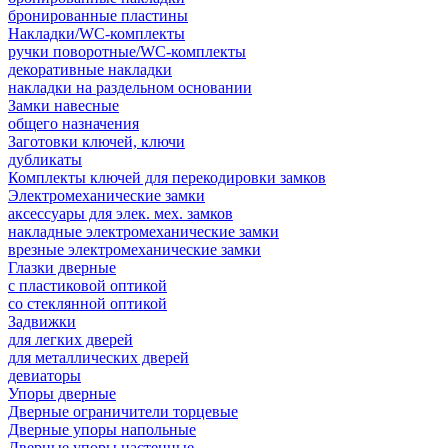
бронированные пластины
Накладки/WC-комплекты
ручки поворотные/WC-комплекты
декоративные накладки
накладки на раздельном основании
Замки навесные
общего назначения
Заготовки ключей, ключи
дубликаты
Комплекты ключей для перекодировки замков
Электромеханические замки
аксессуары для элек. мех. замков
накладные электромеханические замки
врезные электромеханические замки
Глазки дверные
с пластиковой оптикой
со стеклянной оптикой
Задвижки
для легких дверей
для металлических дверей
девиаторы
Упоры дверные
Дверные ограничители торцевые
Дверные упоры напольные
Дверные упоры настенные