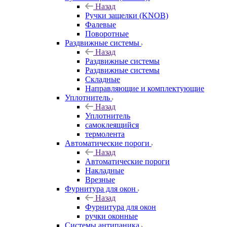
Назад
Ручки защелки (KNOB)
Фалевые
Поворотные
Раздвижные системы
Назад
Раздвижные системы
Раздвижные системы
Складные
Направляющие и комплектующие
Уплотнитель
Назад
Уплотнитель
самоклеящийся
термолента
Автоматические пороги
Назад
Автоматические пороги
Накладные
Врезные
Фурнитура для окон
Назад
Фурнитура для окон
ручки оконные
Системы антипаника