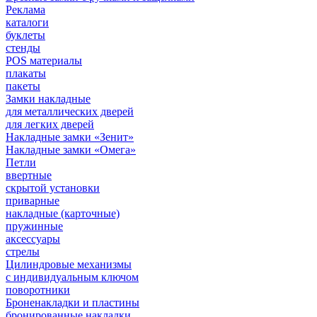
Реклама
каталоги
буклеты
стенды
POS материалы
плакаты
пакеты
Замки накладные
для металлических дверей
для легких дверей
Накладные замки «Зенит»
Накладные замки «Омега»
Петли
ввертные
скрытой установки
приварные
накладные (карточные)
пружинные
аксессуары
стрелы
Цилиндровые механизмы
с индивидуальным ключом
поворотники
Броненакладки и пластины
бронированные накладки