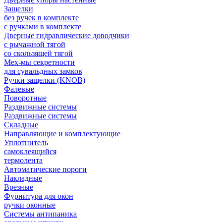
Защелки
без ручек в комплекте
с ручками в комплекте
Дверные гидравлические доводчики
с рычажной тягой
со скользящей тягой
Мех-мы секретности
для сувальдных замков
Ручки защелки (KNOB)
Фалевые
Поворотные
Раздвижные системы
Раздвижные системы
Складные
Направляющие и комплектующие
Уплотнитель
самоклеящийся
термолента
Автоматические пороги
Накладные
Врезные
Фурнитура для окон
ручки оконные
Системы антипаника