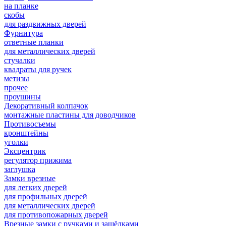
на планке
скобы
для раздвижных дверей
Фурнитура
ответные планки
для металлических дверей
стучалки
квадраты для ручек
метизы
прочее
проушины
Декоративный колпачок
монтажные пластины для доводчиков
Противосъемы
кронштейны
уголки
Эксцентрик
регулятор прижима
заглушка
Замки врезные
для легких дверей
для профильных дверей
для металлических дверей
для противопожарных дверей
Врезные замки с ручками и защёлками