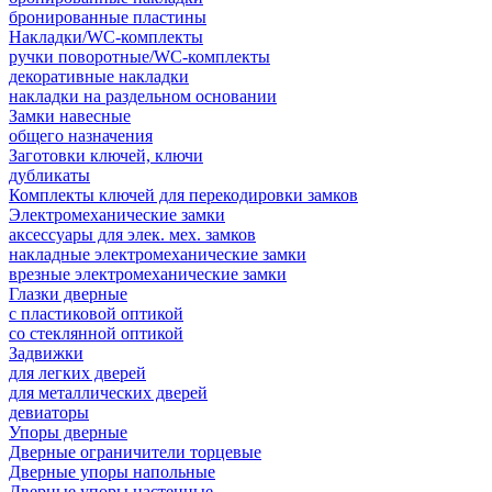
бронированные пластины
Накладки/WC-комплекты
ручки поворотные/WC-комплекты
декоративные накладки
накладки на раздельном основании
Замки навесные
общего назначения
Заготовки ключей, ключи
дубликаты
Комплекты ключей для перекодировки замков
Электромеханические замки
аксессуары для элек. мех. замков
накладные электромеханические замки
врезные электромеханические замки
Глазки дверные
с пластиковой оптикой
со стеклянной оптикой
Задвижки
для легких дверей
для металлических дверей
девиаторы
Упоры дверные
Дверные ограничители торцевые
Дверные упоры напольные
Дверные упоры настенные