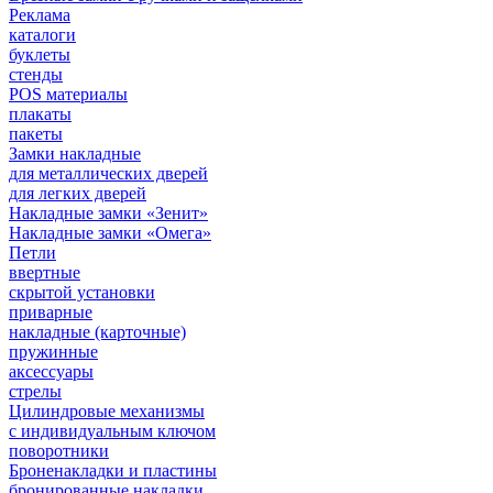
Реклама
каталоги
буклеты
стенды
POS материалы
плакаты
пакеты
Замки накладные
для металлических дверей
для легких дверей
Накладные замки «Зенит»
Накладные замки «Омега»
Петли
ввертные
скрытой установки
приварные
накладные (карточные)
пружинные
аксессуары
стрелы
Цилиндровые механизмы
с индивидуальным ключом
поворотники
Броненакладки и пластины
бронированные накладки