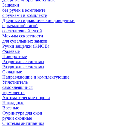
Защелки
без ручек в комплекте
с ручками в комплекте
Дверные гидравлические доводчики
с рычажной тягой
со скользящей тягой
Мех-мы секретности
для сувальдных замков
Ручки защелки (KNOB)
Фалевые
Поворотные
Раздвижные системы
Раздвижные системы
Складные
Направляющие и комплектующие
Уплотнитель
самоклеящийся
термолента
Автоматические пороги
Накладные
Врезные
Фурнитура для окон
ручки оконные
Системы антипаника