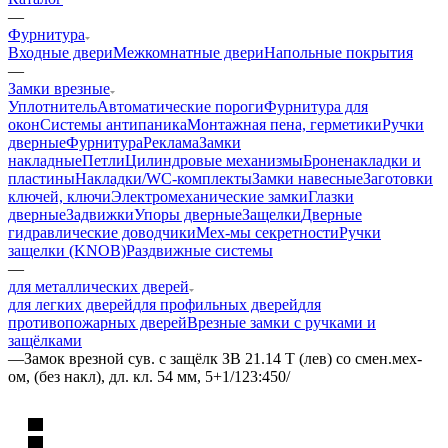
—
Фурнитура
Входные двери
Межкомнатные двери
Напольные покрытия
—
Замки врезные
Уплотнитель
Автоматические пороги
Фурнитура для
окон
Системы антипаника
Монтажная пена, герметики
Ручки
дверные
Фурнитура
Реклама
Замки
накладные
Петли
Цилиндровые механизмы
Броненакладки и
пластины
Накладки/WC-комплекты
Замки навесные
Заготовки
ключей, ключи
Электромеханические замки
Глазки
дверные
Задвижки
Упоры дверные
Защелки
Дверные
гидравлические доводчики
Мех-мы секретности
Ручки
защелки (KNOB)
Раздвижные системы
—
для металлических дверей
для легких дверей
для профильных дверей
для
противопожарных дверей
Врезные замки с ручками и
защёлками
—
Замок врезной сув. с защёлк ЗВ 21.14 Т (лев) со смен.мех-
ом, (без накл), дл. кл. 54 мм, 5+1/123:450/