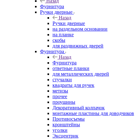
Назад
Фурнитура
Ручки дверные
Назад
Ручки дверные
на раздельном основании
на планке
скобы
для раздвижных дверей
Фурнитура
Назад
Фурнитура
ответные планки
для металлических дверей
стучалки
квадраты для ручек
метизы
прочее
проушины
Декоративный колпачок
монтажные пластины для доводчиков
Противосъемы
кронштейны
уголки
Эксцентрик