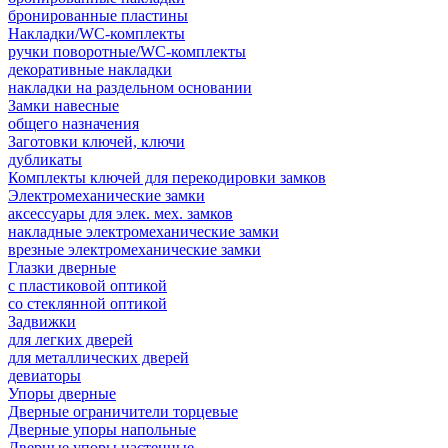
бронированные пластины
Накладки/WC-комплекты
ручки поворотные/WC-комплекты
декоративные накладки
накладки на раздельном основании
Замки навесные
общего назначения
Заготовки ключей, ключи
дубликаты
Комплекты ключей для перекодировки замков
Электромеханические замки
аксессуары для элек. мех. замков
накладные электромеханические замки
врезные электромеханические замки
Глазки дверные
с пластиковой оптикой
со стеклянной оптикой
Задвижки
для легких дверей
для металлических дверей
девиаторы
Упоры дверные
Дверные ограничители торцевые
Дверные упоры напольные
Дверные упоры настенные