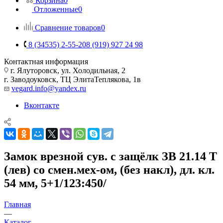
Корзина
0
Отложенные
0
Сравнение товаров
0
8 (34535) 2-55-20
8 (919) 927 24 98
Контактная информация
г. Ялуторовск, ул. Холодильная, 2
г. Заводоуковск, ​ТЦ Элита​Теплякова, 1в
vegard.info@yandex.ru
Вконтакте
Замок врезной сув. с защёлк ЗВ 21.14 Т
(лев) со смен.мех-ом, (без накл), дл. кл.
54 мм, 5+1/123:450/
Главная
—
Каталог