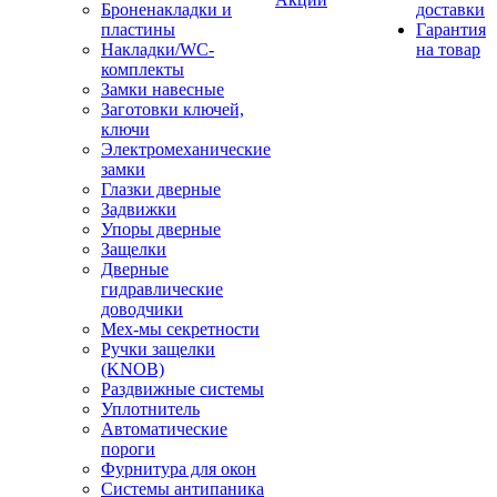
Броненакладки и
доставки
пластины
Гарантия
Накладки/WC-
на товар
комплекты
Замки навесные
Заготовки ключей,
ключи
Электромеханические
замки
Глазки дверные
Задвижки
Упоры дверные
Защелки
Дверные
гидравлические
доводчики
Мех-мы секретности
Ручки защелки
(KNOB)
Раздвижные системы
Уплотнитель
Автоматические
пороги
Фурнитура для окон
Системы антипаника