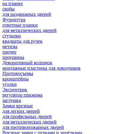
на планке
скобы
для раздвижных дверей
Фурнитура
ответные планки
для металлических дверей
стучалки
квадраты для ручек
метизы
прочее
проушины
Декоративный колпачок
монтажные пластины для доводчиков
Противосъемы
кронштейны
уголки
Эксцентрик
регулятор прижима
заглушка
Замки врезные
для легких дверей
для профильных дверей
для металлических дверей
для противопожарных дверей
Врезные замки с ручками и защёлками