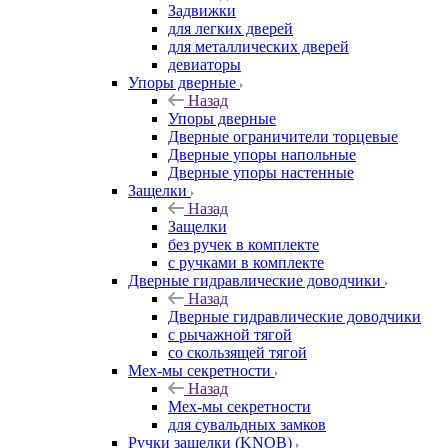
Задвижки
для легких дверей
для металлических дверей
девиаторы
Упоры дверные
Назад
Упоры дверные
Дверные ограничители торцевые
Дверные упоры напольные
Дверные упоры настенные
Защелки
Назад
Защелки
без ручек в комплекте
с ручками в комплекте
Дверные гидравлические доводчики
Назад
Дверные гидравлические доводчики
с рычажной тягой
со скользящей тягой
Мех-мы секретности
Назад
Мех-мы секретности
для сувальдных замков
Ручки защелки (KNOB)