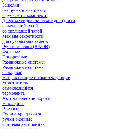
Защелки
без ручек в комплекте
с ручками в комплекте
Дверные гидравлические доводчики
с рычажной тягой
со скользящей тягой
Мех-мы секретности
для сувальдных замков
Ручки защелки (KNOB)
Фалевые
Поворотные
Раздвижные системы
Раздвижные системы
Складные
Направляющие и комплектующие
Уплотнитель
самоклеящийся
термолента
Автоматические пороги
Накладные
Врезные
Фурнитура для окон
ручки оконные
Системы антипаника