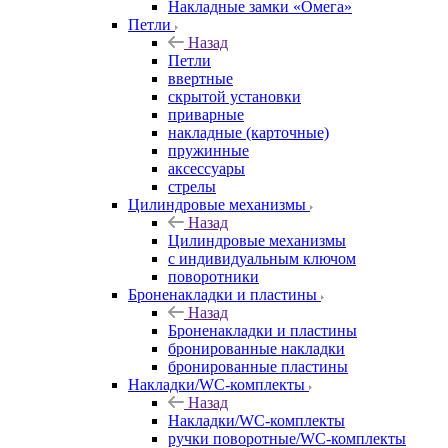
Накладные замки «Омега»
Петли
Назад
Петли
ввертные
скрытой установки
приварные
накладные (карточные)
пружинные
аксессуары
стрелы
Цилиндровые механизмы
Назад
Цилиндровые механизмы
с индивидуальным ключом
поворотники
Броненакладки и пластины
Назад
Броненакладки и пластины
бронированные накладки
бронированные пластины
Накладки/WC-комплекты
Назад
Накладки/WC-комплекты
ручки поворотные/WC-комплекты