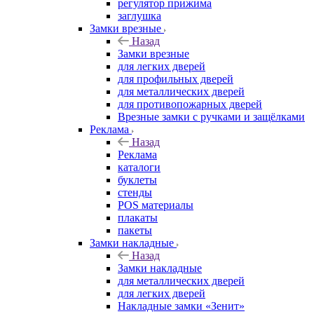
регулятор прижима
заглушка
Замки врезные
Назад
Замки врезные
для легких дверей
для профильных дверей
для металлических дверей
для противопожарных дверей
Врезные замки с ручками и защёлками
Реклама
Назад
Реклама
каталоги
буклеты
стенды
POS материалы
плакаты
пакеты
Замки накладные
Назад
Замки накладные
для металлических дверей
для легких дверей
Накладные замки «Зенит»