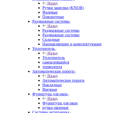
Назад
Ручки защелки (KNOB)
Фалевые
Поворотные
Раздвижные системы
Назад
Раздвижные системы
Раздвижные системы
Складные
Направляющие и комплектующие
Уплотнитель
Назад
Уплотнитель
самоклеящийся
термолента
Автоматические пороги
Назад
Автоматические пороги
Накладные
Врезные
Фурнитура для окон
Назад
Фурнитура для окон
ручки оконные
Системы антипаника