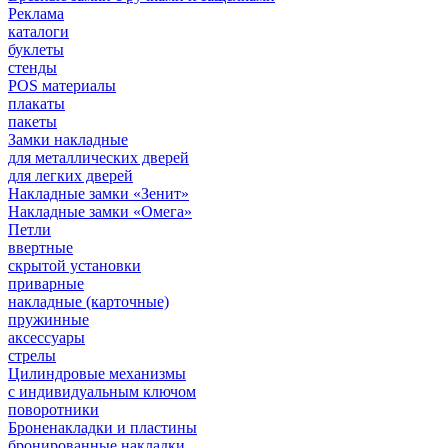
Реклама
каталоги
буклеты
стенды
POS материалы
плакаты
пакеты
Замки накладные
для металлических дверей
для легких дверей
Накладные замки «Зенит»
Накладные замки «Омега»
Петли
ввертные
скрытой установки
приварные
накладные (карточные)
пружинные
аксессуары
стрелы
Цилиндровые механизмы
с индивидуальным ключом
поворотники
Броненакладки и пластины
бронированные накладки