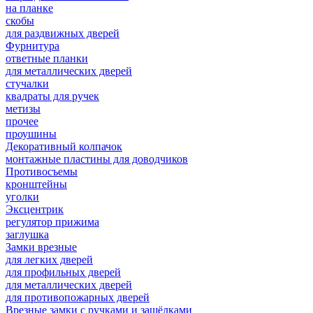
на планке
скобы
для раздвижных дверей
Фурнитура
ответные планки
для металлических дверей
стучалки
квадраты для ручек
метизы
прочее
проушины
Декоративный колпачок
монтажные пластины для доводчиков
Противосъемы
кронштейны
уголки
Эксцентрик
регулятор прижима
заглушка
Замки врезные
для легких дверей
для профильных дверей
для металлических дверей
для противопожарных дверей
Врезные замки с ручками и защёлками