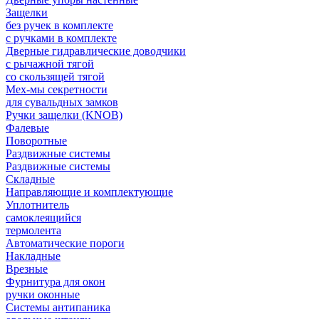
Защелки
без ручек в комплекте
с ручками в комплекте
Дверные гидравлические доводчики
с рычажной тягой
со скользящей тягой
Мех-мы секретности
для сувальдных замков
Ручки защелки (KNOB)
Фалевые
Поворотные
Раздвижные системы
Раздвижные системы
Складные
Направляющие и комплектующие
Уплотнитель
самоклеящийся
термолента
Автоматические пороги
Накладные
Врезные
Фурнитура для окон
ручки оконные
Системы антипаника