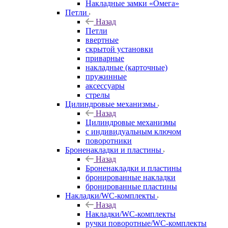
Накладные замки «Омега»
Петли
Назад
Петли
ввертные
скрытой установки
приварные
накладные (карточные)
пружинные
аксессуары
стрелы
Цилиндровые механизмы
Назад
Цилиндровые механизмы
с индивидуальным ключом
поворотники
Броненакладки и пластины
Назад
Броненакладки и пластины
бронированные накладки
бронированные пластины
Накладки/WC-комплекты
Назад
Накладки/WC-комплекты
ручки поворотные/WC-комплекты