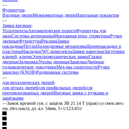
—
Фурнитура
Входные двери
Межкомнатные двери
Напольные покрытия
—
Замки врезные
Уплотнитель
Автоматические пороги
Фурнитура для
окон
Системы антипаника
Монтажная пена, герметики
Ручки
дверные
Фурнитура
Реклама
Замки
накладные
Петли
Цилиндровые механизмы
Броненакладки и
пластины
Накладки/WC-комплекты
Замки навесные
Заготовки
ключей, ключи
Электромеханические замки
Глазки
дверные
Задвижки
Упоры дверные
Защелки
Дверные
гидравлические доводчики
Мех-мы секретности
Ручки
защелки (KNOB)
Раздвижные системы
—
для металлических дверей
для легких дверей
для профильных дверей
для
противопожарных дверей
Врезные замки с ручками и
защёлками
—
Замок врезной сув. с защёлк ЗВ 21.14 Т (прав) со смен.мех-
ом, (без накл), дл. кл. 54мм, 5+1/123:451/