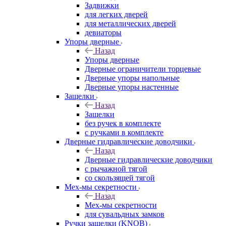
Задвижки
для легких дверей
для металлических дверей
девиаторы
Упоры дверные
Назад
Упоры дверные
Дверные ограничители торцевые
Дверные упоры напольные
Дверные упоры настенные
Защелки
Назад
Защелки
без ручек в комплекте
с ручками в комплекте
Дверные гидравлические доводчики
Назад
Дверные гидравлические доводчики
с рычажной тягой
со скользящей тягой
Мех-мы секретности
Назад
Мех-мы секретности
для сувальдных замков
Ручки защелки (KNOB)