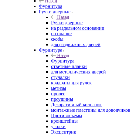
Назад
Фурнитура
Ручки дверные
Назад
Ручки дверные
на раздельном основании
на планке
скобы
для раздвижных дверей
Фурнитура
Назад
Фурнитура
ответные планки
для металлических дверей
стучалки
квадраты для ручек
метизы
прочее
проушины
Декоративный колпачок
монтажные пластины для доводчиков
Противосъемы
кронштейны
уголки
Эксцентрик