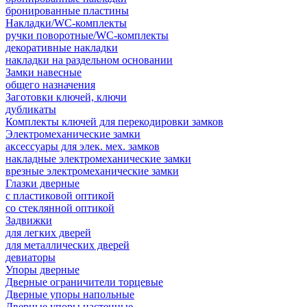
бронированные пластины
Накладки/WC-комплекты
ручки поворотные/WC-комплекты
декоративные накладки
накладки на раздельном основании
Замки навесные
общего назначения
Заготовки ключей, ключи
дубликаты
Комплекты ключей для перекодировки замков
Электромеханические замки
аксессуары для элек. мех. замков
накладные электромеханические замки
врезные электромеханические замки
Глазки дверные
с пластиковой оптикой
со стеклянной оптикой
Задвижки
для легких дверей
для металлических дверей
девиаторы
Упоры дверные
Дверные ограничители торцевые
Дверные упоры напольные
Дверные упоры настенные