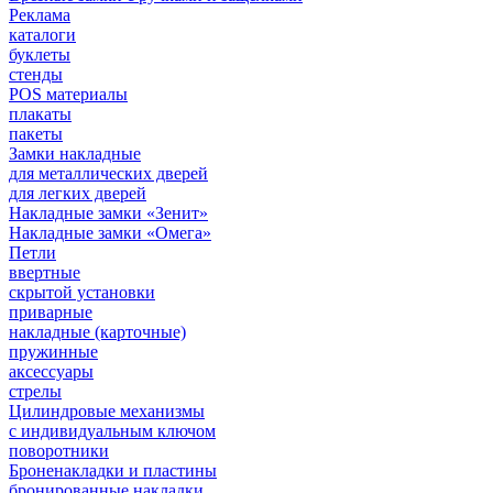
Реклама
каталоги
буклеты
стенды
POS материалы
плакаты
пакеты
Замки накладные
для металлических дверей
для легких дверей
Накладные замки «Зенит»
Накладные замки «Омега»
Петли
ввертные
скрытой установки
приварные
накладные (карточные)
пружинные
аксессуары
стрелы
Цилиндровые механизмы
с индивидуальным ключом
поворотники
Броненакладки и пластины
бронированные накладки