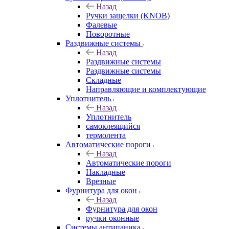
Назад
Ручки защелки (KNOB)
Фалевые
Поворотные
Раздвижные системы
Назад
Раздвижные системы
Раздвижные системы
Складные
Направляющие и комплектующие
Уплотнитель
Назад
Уплотнитель
самоклеящийся
термолента
Автоматические пороги
Назад
Автоматические пороги
Накладные
Врезные
Фурнитура для окон
Назад
Фурнитура для окон
ручки оконные
Системы антипаника