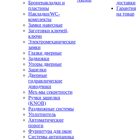
Броненакладки и
доставки
пластины
Гарантия
Накладки/WC-
на товар
комплекты
Замки навесные
Заготовки ключей,
ключи
Электромеханические
замки
Глазки дверные
Задвижки
Упоры дверные
Защелки
Дверные
гидравлические
доводчики
Мех-мы секретности
Ручки защелки
(KNOB)
Раздвижные системы
Уплотнитель
Автоматические
пороги
Фурнитура для окон
Системы антипаника