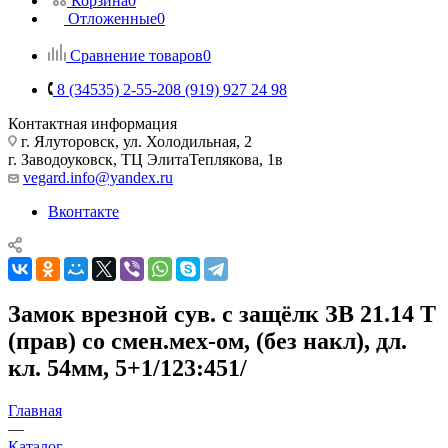
Корзина
0
Отложенные
0
Сравнение товаров
0
8 (34535) 2-55-20
8 (919) 927 24 98
Контактная информация
г. Ялуторовск, ул. Холодильная, 2
г. Заводоуковск, ​ТЦ Элита​Теплякова, 1в
vegard.info@yandex.ru
Вконтакте
Замок врезной сув. с защёлк ЗВ 21.14 Т
(прав) со смен.мех-ом, (без накл), дл.
кл. 54мм, 5+1/123:451/
Главная
—
Каталог