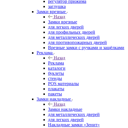
регулятор прижима
заглушка
Замки врезные
Назад
Замки врезные
для легких дверей
для профильных дверей
для металлических дверей
для противопожарных дверей
Врезные замки с ручками и защёлками
Реклама
Назад
Реклама
каталоги
буклеты
стенды
POS материалы
плакаты
пакеты
Замки накладные
Назад
Замки накладные
для металлических дверей
для легких дверей
Накладные замки «Зенит»