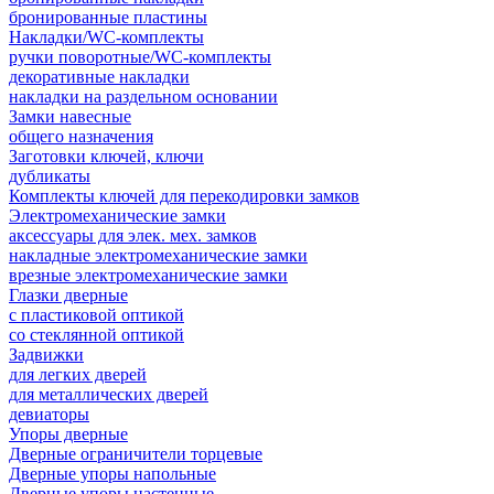
бронированные пластины
Накладки/WC-комплекты
ручки поворотные/WC-комплекты
декоративные накладки
накладки на раздельном основании
Замки навесные
общего назначения
Заготовки ключей, ключи
дубликаты
Комплекты ключей для перекодировки замков
Электромеханические замки
аксессуары для элек. мех. замков
накладные электромеханические замки
врезные электромеханические замки
Глазки дверные
с пластиковой оптикой
со стеклянной оптикой
Задвижки
для легких дверей
для металлических дверей
девиаторы
Упоры дверные
Дверные ограничители торцевые
Дверные упоры напольные
Дверные упоры настенные