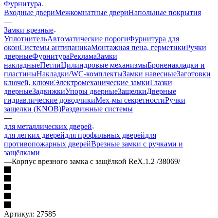
Фурнитура
Входные двери
Межкомнатные двери
Напольные покрытия
—
Замки врезные
Уплотнитель
Автоматические пороги
Фурнитура для
окон
Системы антипаника
Монтажная пена, герметики
Ручки
дверные
Фурнитура
Реклама
Замки
накладные
Петли
Цилиндровые механизмы
Броненакладки и
пластины
Накладки/WC-комплекты
Замки навесные
Заготовки
ключей, ключи
Электромеханические замки
Глазки
дверные
Задвижки
Упоры дверные
Защелки
Дверные
гидравлические доводчики
Мех-мы секретности
Ручки
защелки (KNOB)
Раздвижные системы
—
для металлических дверей
для легких дверей
для профильных дверей
для
противопожарных дверей
Врезные замки с ручками и
защёлками
—
Корпус врезного замка с защёлкой RеХ.1.2 /38069/
Артикул:
27585