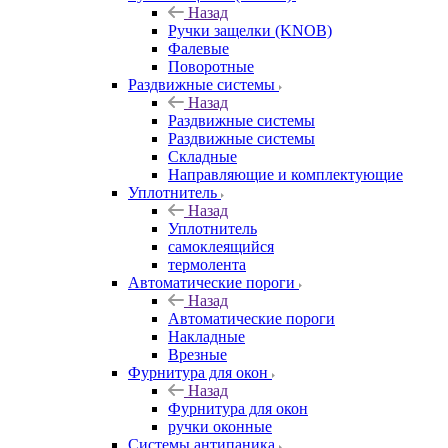
Назад
Ручки защелки (KNOB)
Фалевые
Поворотные
Раздвижные системы
Назад
Раздвижные системы
Раздвижные системы
Складные
Направляющие и комплектующие
Уплотнитель
Назад
Уплотнитель
самоклеящийся
термолента
Автоматические пороги
Назад
Автоматические пороги
Накладные
Врезные
Фурнитура для окон
Назад
Фурнитура для окон
ручки оконные
Системы антипаника