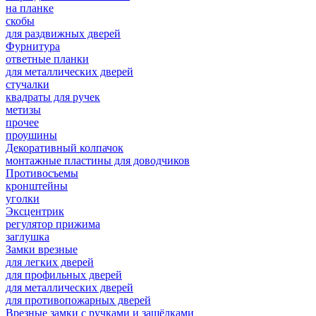
на планке
скобы
для раздвижных дверей
Фурнитура
ответные планки
для металлических дверей
стучалки
квадраты для ручек
метизы
прочее
проушины
Декоративный колпачок
монтажные пластины для доводчиков
Противосъемы
кронштейны
уголки
Эксцентрик
регулятор прижима
заглушка
Замки врезные
для легких дверей
для профильных дверей
для металлических дверей
для противопожарных дверей
Врезные замки с ручками и защёлками