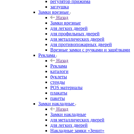
регулятор прижима
заглушка
Замки врезные
Назад
Замки врезные
для легких дверей
для профильных дверей
для металлических дверей
для противопожарных дверей
Врезные замки с ручками и защёлками
Реклама
Назад
Реклама
каталоги
буклеты
стенды
POS материалы
плакаты
пакеты
Замки накладные
Назад
Замки накладные
для металлических дверей
для легких дверей
Накладные замки «Зенит»