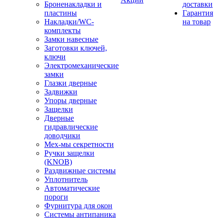
Броненакладки и
доставки
пластины
Гарантия
Накладки/WC-
на товар
комплекты
Замки навесные
Заготовки ключей,
ключи
Электромеханические
замки
Глазки дверные
Задвижки
Упоры дверные
Защелки
Дверные
гидравлические
доводчики
Мех-мы секретности
Ручки защелки
(KNOB)
Раздвижные системы
Уплотнитель
Автоматические
пороги
Фурнитура для окон
Системы антипаника