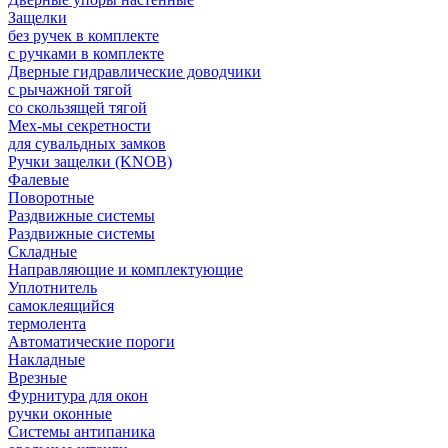
Защелки
без ручек в комплекте
с ручками в комплекте
Дверные гидравлические доводчики
с рычажной тягой
со скользящей тягой
Мех-мы секретности
для сувальдных замков
Ручки защелки (KNOB)
Фалевые
Поворотные
Раздвижные системы
Раздвижные системы
Складные
Направляющие и комплектующие
Уплотнитель
самоклеящийся
термолента
Автоматические пороги
Накладные
Врезные
Фурнитура для окон
ручки оконные
Системы антипаника