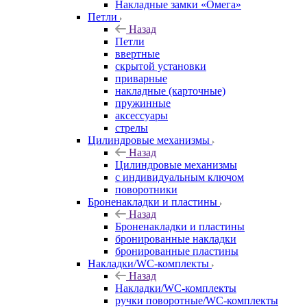
Накладные замки «Омега»
Петли
Назад
Петли
ввертные
скрытой установки
приварные
накладные (карточные)
пружинные
аксессуары
стрелы
Цилиндровые механизмы
Назад
Цилиндровые механизмы
с индивидуальным ключом
поворотники
Броненакладки и пластины
Назад
Броненакладки и пластины
бронированные накладки
бронированные пластины
Накладки/WC-комплекты
Назад
Накладки/WC-комплекты
ручки поворотные/WC-комплекты