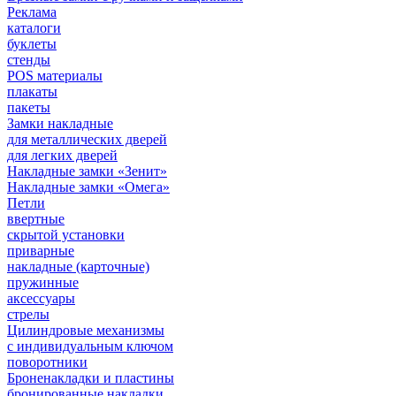
Реклама
каталоги
буклеты
стенды
POS материалы
плакаты
пакеты
Замки накладные
для металлических дверей
для легких дверей
Накладные замки «Зенит»
Накладные замки «Омега»
Петли
ввертные
скрытой установки
приварные
накладные (карточные)
пружинные
аксессуары
стрелы
Цилиндровые механизмы
с индивидуальным ключом
поворотники
Броненакладки и пластины
бронированные накладки