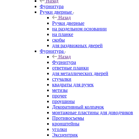
Назад
Фурнитура
Ручки дверные
Назад
Ручки дверные
на раздельном основании
на планке
скобы
для раздвижных дверей
Фурнитура
Назад
Фурнитура
ответные планки
для металлических дверей
стучалки
квадраты для ручек
метизы
прочее
проушины
Декоративный колпачок
монтажные пластины для доводчиков
Противосъемы
кронштейны
уголки
Эксцентрик