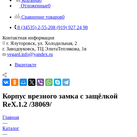
Корзина
0
Отложенные
0
Сравнение товаров
0
8 (34535) 2-55-20
8 (919) 927 24 98
Контактная информация
г. Ялуторовск, ул. Холодильная, 2
г. Заводоуковск, ​ТЦ Элита​Теплякова, 1в
vegard.info@yandex.ru
Вконтакте
Корпус врезного замка с защёлкой
RеХ.1.2 /38069/
Главная
—
Каталог
—