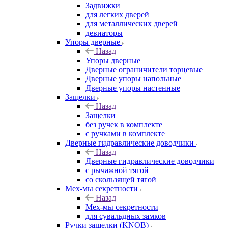
Задвижки
для легких дверей
для металлических дверей
девиаторы
Упоры дверные
Назад
Упоры дверные
Дверные ограничители торцевые
Дверные упоры напольные
Дверные упоры настенные
Защелки
Назад
Защелки
без ручек в комплекте
с ручками в комплекте
Дверные гидравлические доводчики
Назад
Дверные гидравлические доводчики
с рычажной тягой
со скользящей тягой
Мех-мы секретности
Назад
Мех-мы секретности
для сувальдных замков
Ручки защелки (KNOB)