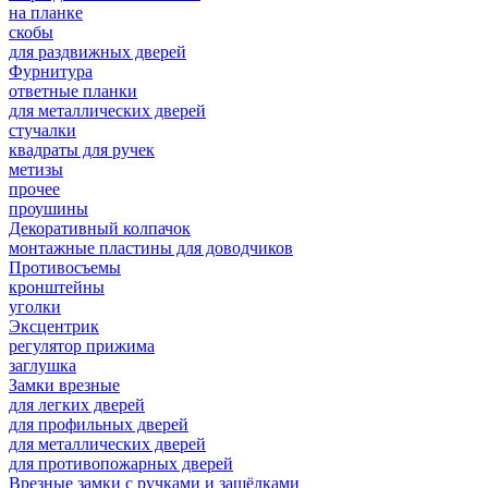
на планке
скобы
для раздвижных дверей
Фурнитура
ответные планки
для металлических дверей
стучалки
квадраты для ручек
метизы
прочее
проушины
Декоративный колпачок
монтажные пластины для доводчиков
Противосъемы
кронштейны
уголки
Эксцентрик
регулятор прижима
заглушка
Замки врезные
для легких дверей
для профильных дверей
для металлических дверей
для противопожарных дверей
Врезные замки с ручками и защёлками