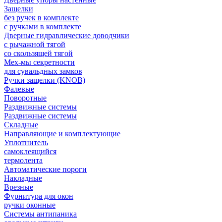
Защелки
без ручек в комплекте
с ручками в комплекте
Дверные гидравлические доводчики
с рычажной тягой
со скользящей тягой
Мех-мы секретности
для сувальдных замков
Ручки защелки (KNOB)
Фалевые
Поворотные
Раздвижные системы
Раздвижные системы
Складные
Направляющие и комплектующие
Уплотнитель
самоклеящийся
термолента
Автоматические пороги
Накладные
Врезные
Фурнитура для окон
ручки оконные
Системы антипаника