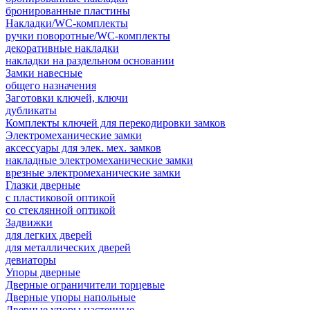
бронированные пластины
Накладки/WC-комплекты
ручки поворотные/WC-комплекты
декоративные накладки
накладки на раздельном основании
Замки навесные
общего назначения
Заготовки ключей, ключи
дубликаты
Комплекты ключей для перекодировки замков
Электромеханические замки
аксессуары для элек. мех. замков
накладные электромеханические замки
врезные электромеханические замки
Глазки дверные
с пластиковой оптикой
со стеклянной оптикой
Задвижки
для легких дверей
для металлических дверей
девиаторы
Упоры дверные
Дверные ограничители торцевые
Дверные упоры напольные
Дверные упоры настенные