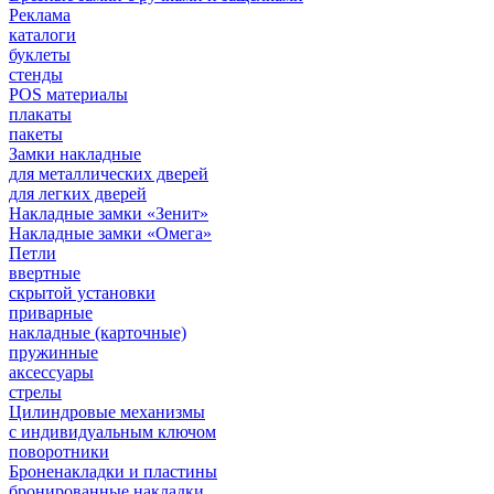
Реклама
каталоги
буклеты
стенды
POS материалы
плакаты
пакеты
Замки накладные
для металлических дверей
для легких дверей
Накладные замки «Зенит»
Накладные замки «Омега»
Петли
ввертные
скрытой установки
приварные
накладные (карточные)
пружинные
аксессуары
стрелы
Цилиндровые механизмы
с индивидуальным ключом
поворотники
Броненакладки и пластины
бронированные накладки