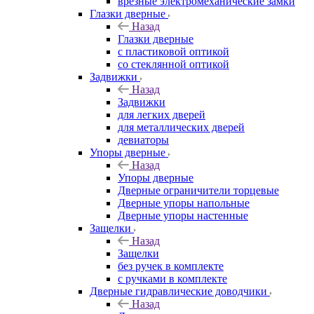
врезные электромеханические замки
Глазки дверные
Назад
Глазки дверные
с пластиковой оптикой
со стеклянной оптикой
Задвижки
Назад
Задвижки
для легких дверей
для металлических дверей
девиаторы
Упоры дверные
Назад
Упоры дверные
Дверные ограничители торцевые
Дверные упоры напольные
Дверные упоры настенные
Защелки
Назад
Защелки
без ручек в комплекте
с ручками в комплекте
Дверные гидравлические доводчики
Назад