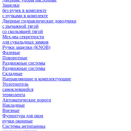
Защелки
без ручек в комплекте
с ручками в комплекте
Дверные гидравлические доводчики
с рычажной тягой
со скользящей тягой
Мех-мы секретности
для сувальдных замков
Ручки защелки (KNOB)
Фалевые
Поворотные
Раздвижные системы
Раздвижные системы
Складные
Направляющие и комплектующие
Уплотнитель
самоклеящийся
термолента
Автоматические пороги
Накладные
Врезные
Фурнитура для окон
ручки оконные
Системы антипаника