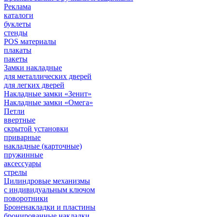
Реклама
каталоги
буклеты
стенды
POS материалы
плакаты
пакеты
Замки накладные
для металлических дверей
для легких дверей
Накладные замки «Зенит»
Накладные замки «Омега»
Петли
ввертные
скрытой установки
приварные
накладные (карточные)
пружинные
аксессуары
стрелы
Цилиндровые механизмы
с индивидуальным ключом
поворотники
Броненакладки и пластины
бронированные накладки