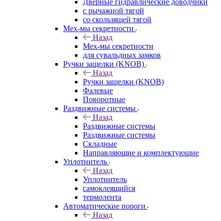
Дверные гидравлические доводчики
с рычажной тягой
со скользящей тягой
Мех-мы секретности
Назад
Мех-мы секретности
для сувальдных замков
Ручки защелки (KNOB)
Назад
Ручки защелки (KNOB)
Фалевые
Поворотные
Раздвижные системы
Назад
Раздвижные системы
Раздвижные системы
Складные
Направляющие и комплектующие
Уплотнитель
Назад
Уплотнитель
самоклеящийся
термолента
Автоматические пороги
Назад