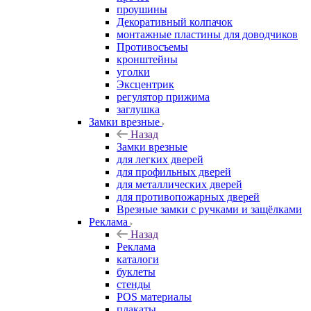
проушины
Декоративный колпачок
монтажные пластины для доводчиков
Противосъемы
кронштейны
уголки
Эксцентрик
регулятор прижима
заглушка
Замки врезные
Назад
Замки врезные
для легких дверей
для профильных дверей
для металлических дверей
для противопожарных дверей
Врезные замки с ручками и защёлками
Реклама
Назад
Реклама
каталоги
буклеты
стенды
POS материалы
плакаты