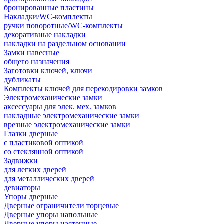
бронированные пластины
Накладки/WC-комплекты
ручки поворотные/WC-комплекты
декоративные накладки
накладки на раздельном основании
Замки навесные
общего назначения
Заготовки ключей, ключи
дубликаты
Комплекты ключей для перекодировки замков
Электромеханические замки
аксессуары для элек. мех. замков
накладные электромеханические замки
врезные электромеханические замки
Глазки дверные
с пластиковой оптикой
со стеклянной оптикой
Задвижки
для легких дверей
для металлических дверей
девиаторы
Упоры дверные
Дверные ограничители торцевые
Дверные упоры напольные
Дверные упоры настенные