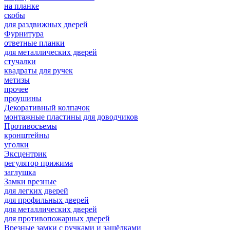
на планке
скобы
для раздвижных дверей
Фурнитура
ответные планки
для металлических дверей
стучалки
квадраты для ручек
метизы
прочее
проушины
Декоративный колпачок
монтажные пластины для доводчиков
Противосъемы
кронштейны
уголки
Эксцентрик
регулятор прижима
заглушка
Замки врезные
для легких дверей
для профильных дверей
для металлических дверей
для противопожарных дверей
Врезные замки с ручками и защёлками