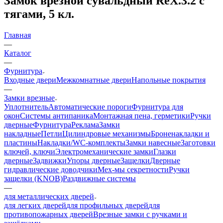
Замок врезной сувальдный RеХ.3.2 с
тягами, 5 кл.
Главная
—
Каталог
—
Фурнитура
Входные двери
Межкомнатные двери
Напольные покрытия
—
Замки врезные
Уплотнитель
Автоматические пороги
Фурнитура для
окон
Системы антипаника
Монтажная пена, герметики
Ручки
дверные
Фурнитура
Реклама
Замки
накладные
Петли
Цилиндровые механизмы
Броненакладки и
пластины
Накладки/WC-комплекты
Замки навесные
Заготовки
ключей, ключи
Электромеханические замки
Глазки
дверные
Задвижки
Упоры дверные
Защелки
Дверные
гидравлические доводчики
Мех-мы секретности
Ручки
защелки (KNOB)
Раздвижные системы
—
для металлических дверей
для легких дверей
для профильных дверей
для
противопожарных дверей
Врезные замки с ручками и