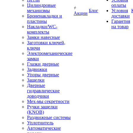
Цилиндровые
оплаты
механизмы
Блог
Условия
Акции
Броненакладки и
доставки
пластины
Гарантия
Накладки/WC-
на товар
комплекты
Замки навесные
Заготовки ключей,
ключи
Электромеханические
замки
Глазки дверные
Задвижки
Упоры дверные
Защелки
Дверные
гидравлические
доводчики
Мех-мы секретности
Ручки защелки
(KNOB)
Раздвижные системы
Уплотнитель
Автоматические