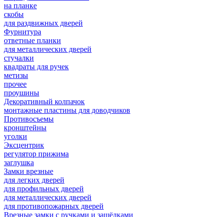
на планке
скобы
для раздвижных дверей
Фурнитура
ответные планки
для металлических дверей
стучалки
квадраты для ручек
метизы
прочее
проушины
Декоративный колпачок
монтажные пластины для доводчиков
Противосъемы
кронштейны
уголки
Эксцентрик
регулятор прижима
заглушка
Замки врезные
для легких дверей
для профильных дверей
для металлических дверей
для противопожарных дверей
Врезные замки с ручками и защёлками