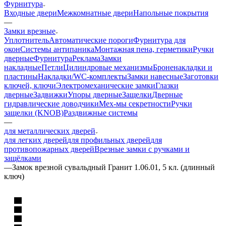
Фурнитура
Входные двери
Межкомнатные двери
Напольные покрытия
—
Замки врезные
Уплотнитель
Автоматические пороги
Фурнитура для
окон
Системы антипаника
Монтажная пена, герметики
Ручки
дверные
Фурнитура
Реклама
Замки
накладные
Петли
Цилиндровые механизмы
Броненакладки и
пластины
Накладки/WC-комплекты
Замки навесные
Заготовки
ключей, ключи
Электромеханические замки
Глазки
дверные
Задвижки
Упоры дверные
Защелки
Дверные
гидравлические доводчики
Мех-мы секретности
Ручки
защелки (KNOB)
Раздвижные системы
—
для металлических дверей
для легких дверей
для профильных дверей
для
противопожарных дверей
Врезные замки с ручками и
защёлками
—
Замок врезной сувальдный Гранит 1.06.01, 5 кл. (длинный
ключ)