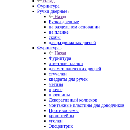
Назад
Фурнитура
Ручки дверные
Назад
Ручки дверные
на раздельном основании
на планке
скобы
для раздвижных дверей
Фурнитура
Назад
Фурнитура
ответные планки
для металлических дверей
стучалки
квадраты для ручек
метизы
прочее
проушины
Декоративный колпачок
монтажные пластины для доводчиков
Противосъемы
кронштейны
уголки
Эксцентрик