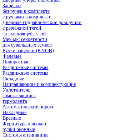
Защелки
без ручек в комплекте
с ручками в комплекте
Дверные гидравлические доводчики
с рычажной тягой
со скользящей тягой
Мех-мы секретности
для сувальдных замков
Ручки защелки (KNOB)
Фалевые
Поворотные
Раздвижные системы
Раздвижные системы
Складные
Направляющие и комплектующие
Уплотнитель
самоклеящийся
термолента
Автоматические пороги
Накладные
Врезные
Фурнитура для окон
ручки оконные
Системы антипаника