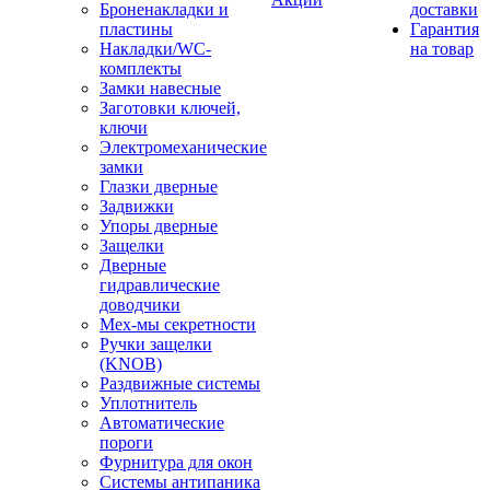
Броненакладки и
доставки
пластины
Гарантия
Накладки/WC-
на товар
комплекты
Замки навесные
Заготовки ключей,
ключи
Электромеханические
замки
Глазки дверные
Задвижки
Упоры дверные
Защелки
Дверные
гидравлические
доводчики
Мех-мы секретности
Ручки защелки
(KNOB)
Раздвижные системы
Уплотнитель
Автоматические
пороги
Фурнитура для окон
Системы антипаника