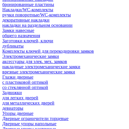
бронированные пластины
Накладки/WC-комплекты
ручки поворотные/WC-комплекты
декоративные накладки
накладки на раздельном основании
Замки навесные
общего назначения
Заготовки ключей, ключи
дубликаты
Комплекты ключей для перекодировки замков
Электромеханические замки
аксессуары для элек. мех. замков
накладные электромеханические замки
врезные электромеханические замки
Глазки дверные
с пластиковой оптикой
со стеклянной оптикой
Задвижки
для легких дверей
для металлических дверей
девиаторы
Упоры дверные
Дверные ограничители торцевые
Дверные упоры напольные
Дверные упоры настенные