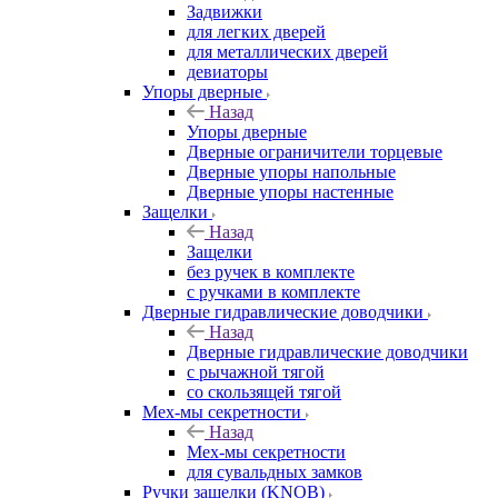
Задвижки
для легких дверей
для металлических дверей
девиаторы
Упоры дверные
Назад
Упоры дверные
Дверные ограничители торцевые
Дверные упоры напольные
Дверные упоры настенные
Защелки
Назад
Защелки
без ручек в комплекте
с ручками в комплекте
Дверные гидравлические доводчики
Назад
Дверные гидравлические доводчики
с рычажной тягой
со скользящей тягой
Мех-мы секретности
Назад
Мех-мы секретности
для сувальдных замков
Ручки защелки (KNOB)