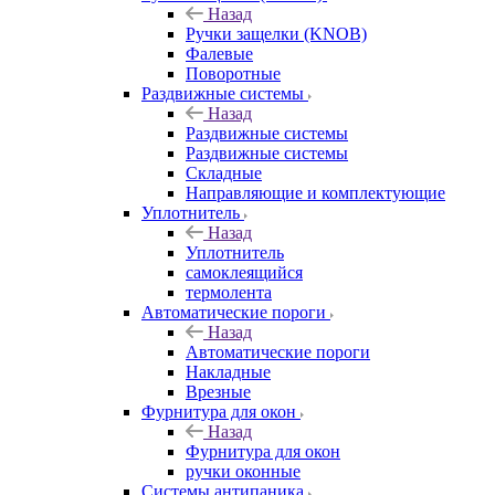
Назад
Ручки защелки (KNOB)
Фалевые
Поворотные
Раздвижные системы
Назад
Раздвижные системы
Раздвижные системы
Складные
Направляющие и комплектующие
Уплотнитель
Назад
Уплотнитель
самоклеящийся
термолента
Автоматические пороги
Назад
Автоматические пороги
Накладные
Врезные
Фурнитура для окон
Назад
Фурнитура для окон
ручки оконные
Системы антипаника