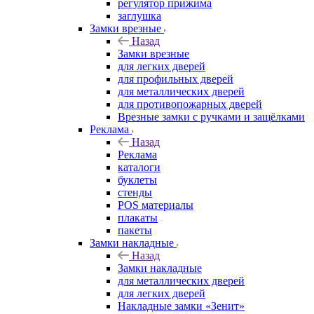
регулятор прижима
заглушка
Замки врезные
Назад
Замки врезные
для легких дверей
для профильных дверей
для металлических дверей
для противопожарных дверей
Врезные замки с ручками и защёлками
Реклама
Назад
Реклама
каталоги
буклеты
стенды
POS материалы
плакаты
пакеты
Замки накладные
Назад
Замки накладные
для металлических дверей
для легких дверей
Накладные замки «Зенит»