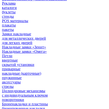
Реклама
каталоги
буклеты
стенды
POS материалы
плакаты
пакеты
Замки накладные
для металлических дверей
для легких дверей
Накладные замки «Зенит»
Накладные замки «Омега»
Петли
ввертные
скрытой установки
приварные
накладные (карточные)
пружинные
аксессуары
стрелы
Цилиндровые механизмы
с индивидуальным ключом
поворотники
Броненакладки и пластины
бронированные накладки