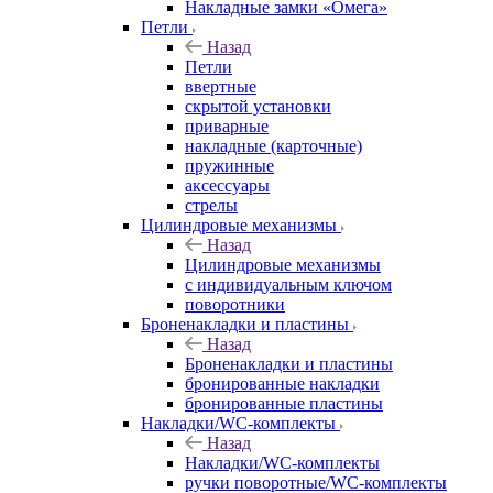
Накладные замки «Омега»
Петли
Назад
Петли
ввертные
скрытой установки
приварные
накладные (карточные)
пружинные
аксессуары
стрелы
Цилиндровые механизмы
Назад
Цилиндровые механизмы
с индивидуальным ключом
поворотники
Броненакладки и пластины
Назад
Броненакладки и пластины
бронированные накладки
бронированные пластины
Накладки/WC-комплекты
Назад
Накладки/WC-комплекты
ручки поворотные/WC-комплекты