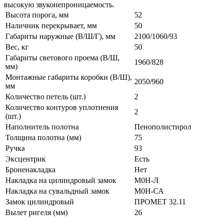
высокую звуконепроницаемость.
Высота порога, мм
52
Наличник перекрывает, мм
50
Габариты наружные (В/Ш/Г), мм
2100/1060/93
Вес, кг
50
Габариты светового проема (В/Ш,
1960/828
мм)
Монтажные габариты коробки (В/Ш),
2050/960
мм
Количество петель (шт.)
2
Количество контуров уплотнения
2
(шт.)
Наполнитель полотна
Пенополистирол
Толщина полотна (мм)
75
Ручка
93
Эксцентрик
Есть
Броненакладка
Нет
Накладка на цилиндровый замок
М0Н-Л
Накладка на сувальдный замок
М0Н-СА
Замок цилиндровый
ПРОМЕТ 32.11
Вылет ригеля (мм)
26