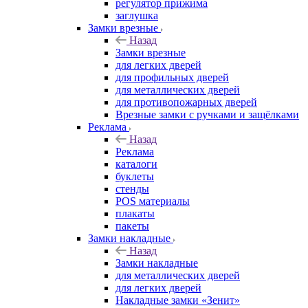
регулятор прижима
заглушка
Замки врезные
Назад
Замки врезные
для легких дверей
для профильных дверей
для металлических дверей
для противопожарных дверей
Врезные замки с ручками и защёлками
Реклама
Назад
Реклама
каталоги
буклеты
стенды
POS материалы
плакаты
пакеты
Замки накладные
Назад
Замки накладные
для металлических дверей
для легких дверей
Накладные замки «Зенит»