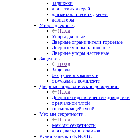
Задвижки
для легких дверей
для металлических дверей
девиаторы
Упоры дверные
Назад
Упоры дверные
Дверные ограничители торцевые
Дверные упоры напольные
Дверные упоры настенные
Защелки
Назад
Защелки
без ручек в комплекте
с ручками в комплекте
Дверные гидравлические доводчики
Назад
Дверные гидравлические доводчики
с рычажной тягой
со скользящей тягой
Мех-мы секретности
Назад
Мех-мы секретности
для сувальдных замков
Ручки защелки (KNOB)