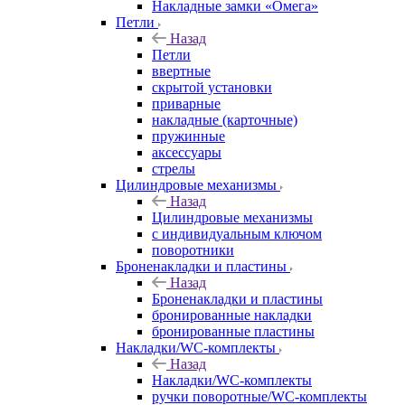
Накладные замки «Омега»
Петли
Назад
Петли
ввертные
скрытой установки
приварные
накладные (карточные)
пружинные
аксессуары
стрелы
Цилиндровые механизмы
Назад
Цилиндровые механизмы
с индивидуальным ключом
поворотники
Броненакладки и пластины
Назад
Броненакладки и пластины
бронированные накладки
бронированные пластины
Накладки/WC-комплекты
Назад
Накладки/WC-комплекты
ручки поворотные/WC-комплекты