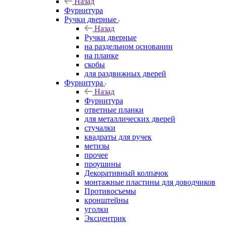
Назад
Фурнитура
Ручки дверные
Назад
Ручки дверные
на раздельном основании
на планке
скобы
для раздвижных дверей
Фурнитура
Назад
Фурнитура
ответные планки
для металлических дверей
стучалки
квадраты для ручек
метизы
прочее
проушины
Декоративный колпачок
монтажные пластины для доводчиков
Противосъемы
кронштейны
уголки
Эксцентрик