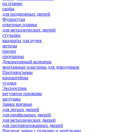
на планке
скобы
для раздвижных дверей
Фурнитура
ответные планки
для металлических дверей
стучалки
квадраты для ручек
метизы
прочее
проушины
Декоративный колпачок
монтажные пластины для доводчиков
Противосъемы
кронштейны
уголки
Эксцентрик
регулятор прижима
заглушка
Замки врезные
для легких дверей
для профильных дверей
для металлических дверей
для противопожарных дверей
Врезные замки с ручками и защёлками