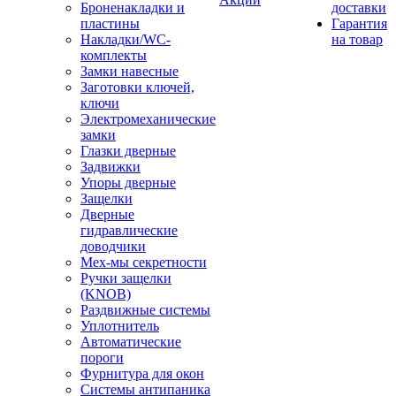
Броненакладки и
доставки
пластины
Гарантия
Накладки/WC-
на товар
комплекты
Замки навесные
Заготовки ключей,
ключи
Электромеханические
замки
Глазки дверные
Задвижки
Упоры дверные
Защелки
Дверные
гидравлические
доводчики
Мех-мы секретности
Ручки защелки
(KNOB)
Раздвижные системы
Уплотнитель
Автоматические
пороги
Фурнитура для окон
Системы антипаника