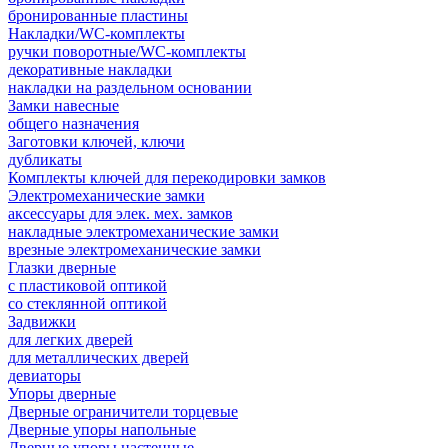
бронированные пластины
Накладки/WC-комплекты
ручки поворотные/WC-комплекты
декоративные накладки
накладки на раздельном основании
Замки навесные
общего назначения
Заготовки ключей, ключи
дубликаты
Комплекты ключей для перекодировки замков
Электромеханические замки
аксессуары для элек. мех. замков
накладные электромеханические замки
врезные электромеханические замки
Глазки дверные
с пластиковой оптикой
со стеклянной оптикой
Задвижки
для легких дверей
для металлических дверей
девиаторы
Упоры дверные
Дверные ограничители торцевые
Дверные упоры напольные
Дверные упоры настенные