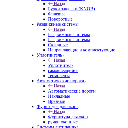
Назад
Ручки защелки (KNOB)
Фалевые
Поворотные
Раздвижные системы
Назад
Раздвижные системы
Раздвижные системы
Складные
Направляющие и комплектующие
Уплотнитель
Назад
Уплотнитель
самоклеящийся
термолента
Автоматические пороги
Назад
Автоматические пороги
Накладные
Врезные
Фурнитура для окон
Назад
Фурнитура для окон
ручки оконные
Системы антипаника