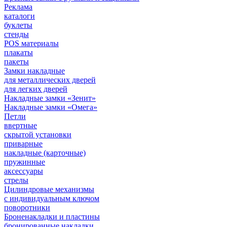
Реклама
каталоги
буклеты
стенды
POS материалы
плакаты
пакеты
Замки накладные
для металлических дверей
для легких дверей
Накладные замки «Зенит»
Накладные замки «Омега»
Петли
ввертные
скрытой установки
приварные
накладные (карточные)
пружинные
аксессуары
стрелы
Цилиндровые механизмы
с индивидуальным ключом
поворотники
Броненакладки и пластины
бронированные накладки