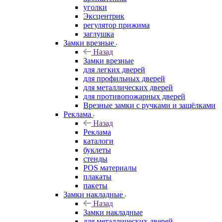
уголки
Эксцентрик
регулятор прижима
заглушка
Замки врезные
Назад
Замки врезные
для легких дверей
для профильных дверей
для металлических дверей
для противопожарных дверей
Врезные замки с ручками и защёлками
Реклама
Назад
Реклама
каталоги
буклеты
стенды
POS материалы
плакаты
пакеты
Замки накладные
Назад
Замки накладные
для металлических дверей