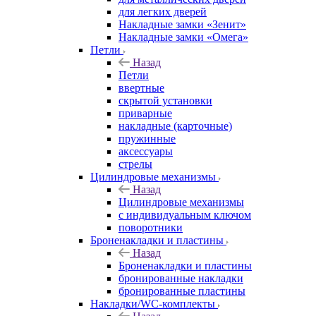
для легких дверей
Накладные замки «Зенит»
Накладные замки «Омега»
Петли
Назад
Петли
ввертные
скрытой установки
приварные
накладные (карточные)
пружинные
аксессуары
стрелы
Цилиндровые механизмы
Назад
Цилиндровые механизмы
с индивидуальным ключом
поворотники
Броненакладки и пластины
Назад
Броненакладки и пластины
бронированные накладки
бронированные пластины
Накладки/WC-комплекты