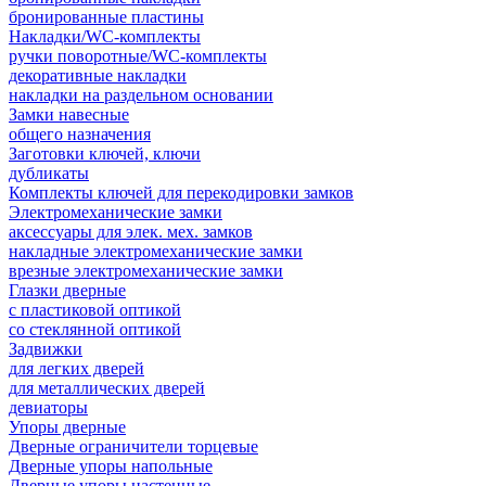
бронированные пластины
Накладки/WC-комплекты
ручки поворотные/WC-комплекты
декоративные накладки
накладки на раздельном основании
Замки навесные
общего назначения
Заготовки ключей, ключи
дубликаты
Комплекты ключей для перекодировки замков
Электромеханические замки
аксессуары для элек. мех. замков
накладные электромеханические замки
врезные электромеханические замки
Глазки дверные
с пластиковой оптикой
со стеклянной оптикой
Задвижки
для легких дверей
для металлических дверей
девиаторы
Упоры дверные
Дверные ограничители торцевые
Дверные упоры напольные
Дверные упоры настенные