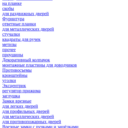
на планке
скобы
для раздвижных дверей
Фурнитура
ответные планки
для металлических дверей
стучалки
квадраты для ручек
метизы
прочее
проушины
Декоративный колпачок
монтажные пластины для доводчиков
Противосъемы
кронштейны
уголки
Эксцентрик
регулятор прижима
заглушка
Замки врезные
для легких дверей
для профильных дверей
для металлических дверей
для противопожарных дверей
Врезные замки с ручками и защёлками