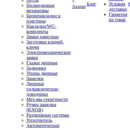
Петли
Блог
Условия
Цилиндровые
Акции
доставки
механизмы
Гарантия
Броненакладки и
на товар
пластины
Накладки/WC-
комплекты
Замки навесные
Заготовки ключей,
ключи
Электромеханические
замки
Глазки дверные
Задвижки
Упоры дверные
Защелки
Дверные
гидравлические
доводчики
Мех-мы секретности
Ручки защелки
(KNOB)
Раздвижные системы
Уплотнитель
Автоматические