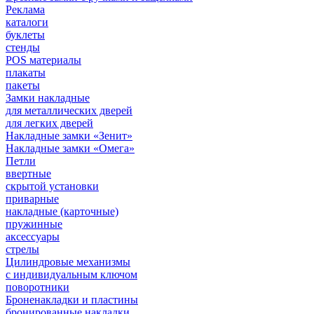
Реклама
каталоги
буклеты
стенды
POS материалы
плакаты
пакеты
Замки накладные
для металлических дверей
для легких дверей
Накладные замки «Зенит»
Накладные замки «Омега»
Петли
ввертные
скрытой установки
приварные
накладные (карточные)
пружинные
аксессуары
стрелы
Цилиндровые механизмы
с индивидуальным ключом
поворотники
Броненакладки и пластины
бронированные накладки