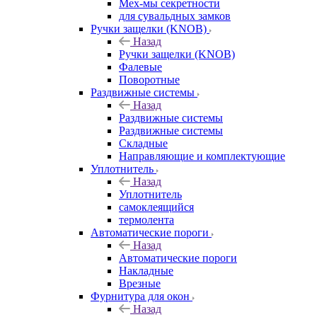
Мех-мы секретности
для сувальдных замков
Ручки защелки (KNOB)
Назад
Ручки защелки (KNOB)
Фалевые
Поворотные
Раздвижные системы
Назад
Раздвижные системы
Раздвижные системы
Складные
Направляющие и комплектующие
Уплотнитель
Назад
Уплотнитель
самоклеящийся
термолента
Автоматические пороги
Назад
Автоматические пороги
Накладные
Врезные
Фурнитура для окон
Назад