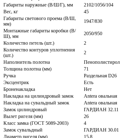
Габариты наружные (В/Ш/Г), мм
2102/1056/104
Вес, кг
45
Габариты светового проема (В/Ш,
1947/830
мм)
Монтажные габариты коробки (В/
2050/950
Ш), мм
Количество петель (шт.)
2
Количество контуров уплотнения
2
(шт.)
Наполнитель полотна
Пенополистирол
Толщина полотна (мм)
71
Ручка
Раздельная D26
Эксцентрик
Есть
Броненакладка
Нет
Накладка на цилиндровый замок
Antera овальная
Накладка на сувальдный замок
Antera овальная
Замок цилиндровый
ГАРДИАН 32.11
Вылет ригеля (мм)
26
Класс замка (ГОСТ 5089-2003)
4
Замок сувальдный
ГАРДИАН 30.01
Диаметр ригеля (мм)
15.8