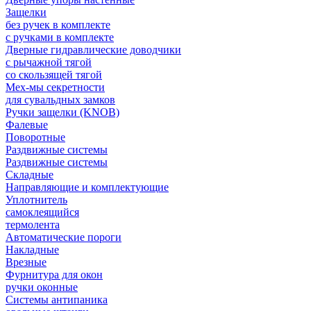
Защелки
без ручек в комплекте
с ручками в комплекте
Дверные гидравлические доводчики
с рычажной тягой
со скользящей тягой
Мех-мы секретности
для сувальдных замков
Ручки защелки (KNOB)
Фалевые
Поворотные
Раздвижные системы
Раздвижные системы
Складные
Направляющие и комплектующие
Уплотнитель
самоклеящийся
термолента
Автоматические пороги
Накладные
Врезные
Фурнитура для окон
ручки оконные
Системы антипаника