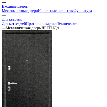
—
Входные двери
Межкомнатные двери
Напольные покрытия
Фурнитура
—
Для квартир
Для коттеджей
Противопожарные
Технические
—
Металлическая дверь ЛЕГЕНДА