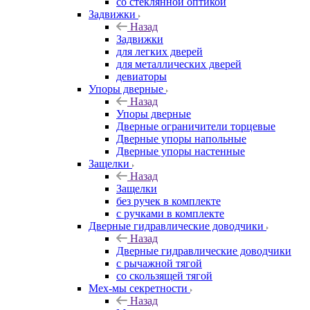
со стеклянной оптикой
Задвижки
Назад
Задвижки
для легких дверей
для металлических дверей
девиаторы
Упоры дверные
Назад
Упоры дверные
Дверные ограничители торцевые
Дверные упоры напольные
Дверные упоры настенные
Защелки
Назад
Защелки
без ручек в комплекте
с ручками в комплекте
Дверные гидравлические доводчики
Назад
Дверные гидравлические доводчики
с рычажной тягой
со скользящей тягой
Мех-мы секретности
Назад